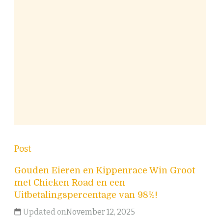
Post
Gouden Eieren en Kippenrace Win Groot
met Chicken Road en een
Uitbetalingspercentage van 98%!
Updated on
November 12, 2025