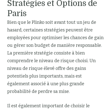
Stratégies et Options de
Paris
Bien que le Plinko soit avant tout un jeu de
hasard, certaines stratégies peuvent être
employées pour optimiser les chances de gain
ou gérer son budget de manière responsable.
La première stratégie consiste à bien
comprendre le niveau de risque choisi. Un
niveau de risque élevé offre des gains
potentiels plus importants, mais est
également associé à une plus grande
probabilité de perdre sa mise.
Il est également important de choisir le