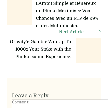
LAttrait Simple et Généreux
du Plinko Maximisez Vos
Chances avec un RTP de 99%
et des Multiplicateu
Next Article
Gravity’s Gamble Win Up To
1000x Your Stake with the
Plinko casino Experience.
Leave a Reply