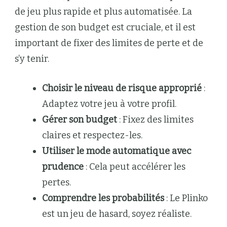
de jeu plus rapide et plus automatisée. La
gestion de son budget est cruciale, et il est
important de fixer des limites de perte et de
s’y tenir.
Choisir le niveau de risque approprié
:
Adaptez votre jeu à votre profil.
Gérer son budget
: Fixez des limites
claires et respectez-les.
Utiliser le mode automatique avec
prudence
: Cela peut accélérer les
pertes.
Comprendre les probabilités
: Le Plinko
est un jeu de hasard, soyez réaliste.