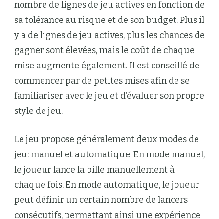
nombre de lignes de jeu actives en fonction de
sa tolérance au risque et de son budget. Plus il
y a de lignes de jeu actives, plus les chances de
gagner sont élevées, mais le coût de chaque
mise augmente également. Il est conseillé de
commencer par de petites mises afin de se
familiariser avec le jeu et d’évaluer son propre
style de jeu.
Le jeu propose généralement deux modes de
jeu: manuel et automatique. En mode manuel,
le joueur lance la bille manuellement à
chaque fois. En mode automatique, le joueur
peut définir un certain nombre de lancers
consécutifs, permettant ainsi une expérience