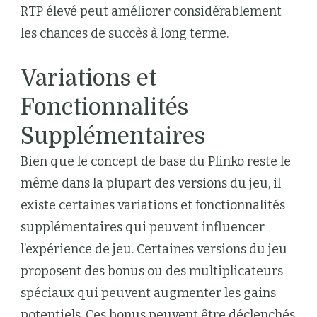
RTP élevé peut améliorer considérablement
les chances de succès à long terme.
Variations et
Fonctionnalités
Supplémentaires
Bien que le concept de base du Plinko reste le
même dans la plupart des versions du jeu, il
existe certaines variations et fonctionnalités
supplémentaires qui peuvent influencer
l’expérience de jeu. Certaines versions du jeu
proposent des bonus ou des multiplicateurs
spéciaux qui peuvent augmenter les gains
potentiels. Ces bonus peuvent être déclenchés