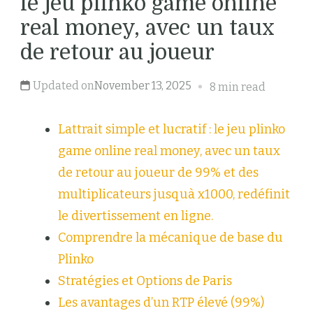
le jeu plinko game online
real money, avec un taux
de retour au joueur
Updated on
November 13, 2025
8 min read
Lattrait simple et lucratif : le jeu plinko
game online real money, avec un taux
de retour au joueur de 99% et des
multiplicateurs jusquà x1000, redéfinit
le divertissement en ligne.
Comprendre la mécanique de base du
Plinko
Stratégies et Options de Paris
Les avantages d’un RTP élevé (99%)