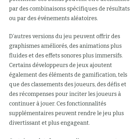
par des combinaisons spécifiques de résultats
ou par des événements aléatoires.
D’autres versions du jeu peuvent offrir des
graphismes améliorés, des animations plus
fluides et des effets sonores plus immersifs.
Certains développeurs de jeux ajoutent
également des éléments de gamification, tels
que des classements des joueurs, des défis et
des récompenses pour inciter les joueurs à
continuer à jouer. Ces fonctionnalités
supplémentaires peuvent rendre le jeu plus
divertissant et plus engageant.