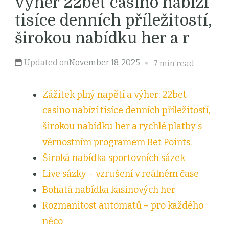
výher 22bet casino nabízí
tisíce denních příležitostí,
širokou nabídku her a r
Updated on
November 18, 2025
7 min read
Zážitek plný napětí a výher: 22bet
casino nabízí tisíce denních příležitostí,
širokou nabídku her a rychlé platby s
věrnostním programem Bet Points.
Široká nabídka sportovních sázek
Live sázky – vzrušení v reálném čase
Bohatá nabídka kasinových her
Rozmanitost automatů – pro každého
něco