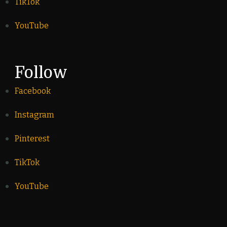
TikTok
YouTube
Follow
Facebook
Instagram
Pinterest
TikTok
YouTube