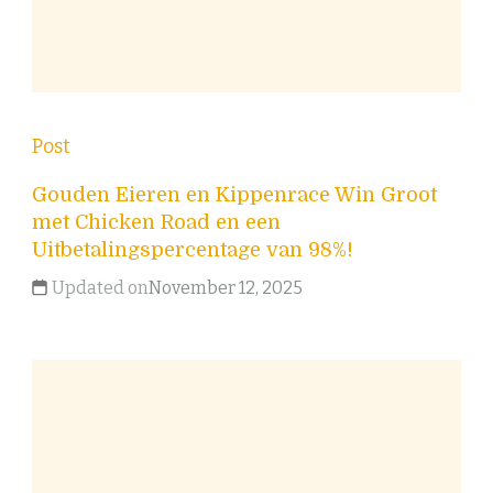
Post
Gouden Eieren en Kippenrace Win Groot
met Chicken Road en een
Uitbetalingspercentage van 98%!
Updated on
November 12, 2025