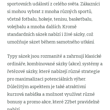
sportovních událostí z celého světa. Zákazníci
si mohou vybrat z mnoha různých sportů,
včetně fotbalu, hokeje, tenisu, basketbalu,
volejbalu a mnoha dalších. Kromě
standardních sázek nabízí i živé sázky, což
umožňuje sázet během samotného utkání.
Typy sázek jsou rozmanité a zahrnují klasické
ordináře, kombinované sázky (akce), systémy a
řetězové sázky, které nabízejí různé strategie
pro maximalizaci potenciálních výher.
Důležitým aspektem je také atraktivní
kurzová nabídka a možnost využívat různé
bonusy a promo akce, které 22bet pravidelně
nabízí.