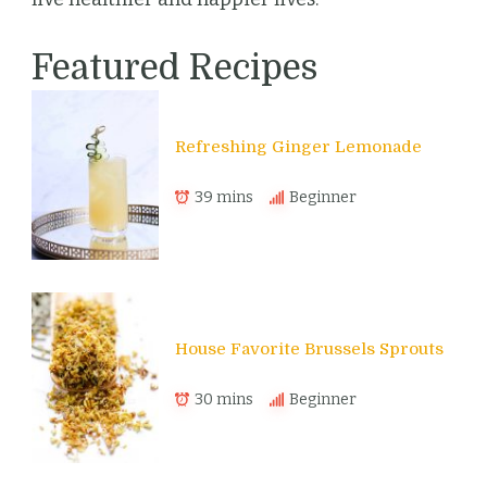
Featured Recipes
Refreshing Ginger Lemonade
39 mins
Beginner
House Favorite Brussels Sprouts
30 mins
Beginner