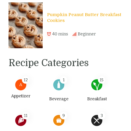
Pumpkin Peanut Butter Breakfast
Cookies
40 mins
Beginner
Recipe Categories
12
1
15
A
Appetizer
Beverage
Breakfast
11
9
3