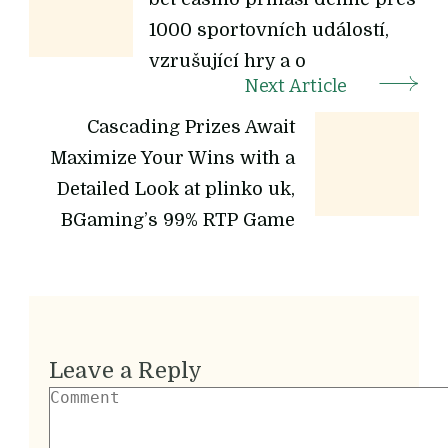
1000 sportovních událostí,
vzrušující hry a o
Next Article
Cascading Prizes Await
Maximize Your Wins with a
Detailed Look at plinko uk,
BGaming’s 99% RTP Game
Leave a Reply