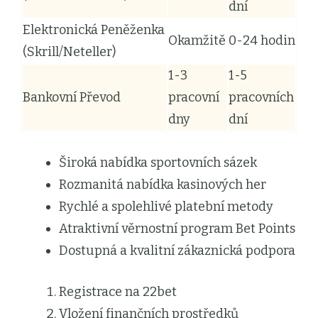
dní
Elektronická Peněženka
Okamžitě
0-24 hodin
(Skrill/Neteller)
1-3
1-5
Bankovní Převod
pracovní
pracovních
dny
dní
Široká nabídka sportovních sázek
Rozmanitá nabídka kasinových her
Rychlé a spolehlivé platební metody
Atraktivní věrnostní program Bet Points
Dostupná a kvalitní zákaznická podpora
Registrace na 22bet
Vložení finančních prostředků