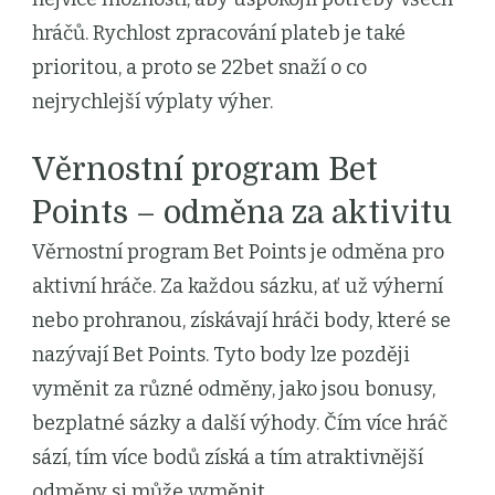
hráčů. Rychlost zpracování plateb je také
prioritou, a proto se 22bet snaží o co
nejrychlejší výplaty výher.
Věrnostní program Bet
Points – odměna za aktivitu
Věrnostní program Bet Points je odměna pro
aktivní hráče. Za každou sázku, ať už výherní
nebo prohranou, získávají hráči body, které se
nazývají Bet Points. Tyto body lze později
vyměnit za různé odměny, jako jsou bonusy,
bezplatné sázky a další výhody. Čím více hráč
sází, tím více bodů získá a tím atraktivnější
odměny si může vyměnit.