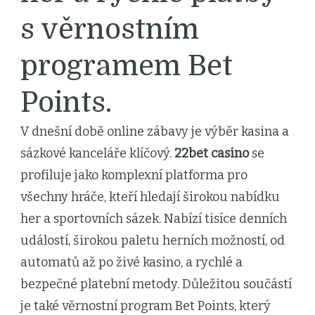
s věrnostním
programem Bet
Points.
V dnešní době online zábavy je výběr kasina a
sázkové kanceláře klíčový.
22bet casino
se
profiluje jako komplexní platforma pro
všechny hráče, kteří hledají širokou nabídku
her a sportovních sázek. Nabízí tisíce denních
událostí, širokou paletu herních možností, od
automatů až po živé kasino, a rychlé a
bezpečné platební metody. Důležitou součástí
je také věrnostní program Bet Points, který