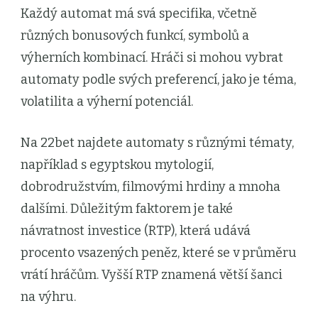
Každý automat má svá specifika, včetně
různých bonusových funkcí, symbolů a
výherních kombinací. Hráči si mohou vybrat
automaty podle svých preferencí, jako je téma,
volatilita a výherní potenciál.
Na 22bet najdete automaty s různými tématy,
například s egyptskou mytologií,
dobrodružstvím, filmovými hrdiny a mnoha
dalšími. Důležitým faktorem je také
návratnost investice (RTP), která udává
procento vsazených peněz, které se v průměru
vrátí hráčům. Vyšší RTP znamená větší šanci
na výhru.