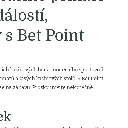
álostí,
 s Bet Point
ních kasinových her a moderního sportovního
omatů a živých kasinových stolů. S Bet Point
ouze na zábavu. Prozkoumejte nekonečné
ek