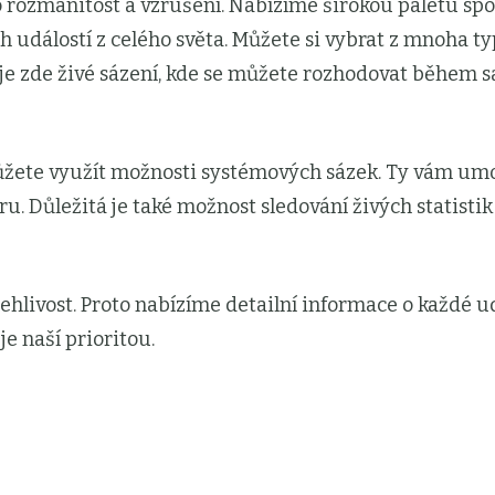
rozmanitost a vzrušení. Nabízíme širokou paletu sport
h událostí z celého světa. Můžete si vybrat z mnoha typ
 je zde živé sázení, kde se můžete rozhodovat během 
ůžete využít možnosti systémových sázek. Ty vám umo
hru. Důležitá je také možnost sledování živých statist
hlivost. Proto nabízíme detailní informace o každé udá
je naší prioritou.