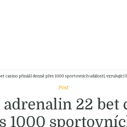
chen
 & Videos
t casino přináší denně přes 1000 sportovních událostí, vzrušující h
Post
adrenalin 22 bet c
s 1000 sportovních