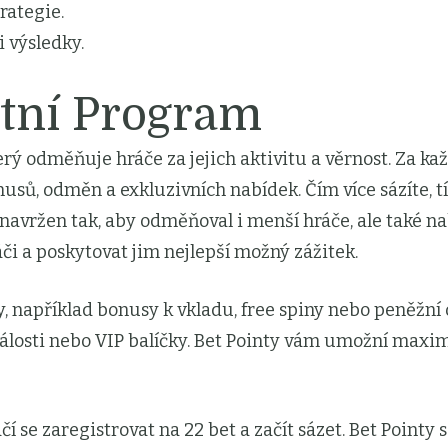
rategie.
 výsledky.
stní Program
erý odměňuje hráče za jejich aktivitu a věrnost. Za kaž
usů, odměn a exkluzivních nabídek. Čím více sázíte, tí
navržen tak, aby odměňoval i menší hráče, ale také na
či a poskytovat jim nejlepší možný zážitek.
 například bonusy k vkladu, free spiny nebo peněžní 
dálosti nebo VIP balíčky. Bet Pointy vám umožní maxim
čí se zaregistrovat na 22 bet a začít sázet. Bet Pointy