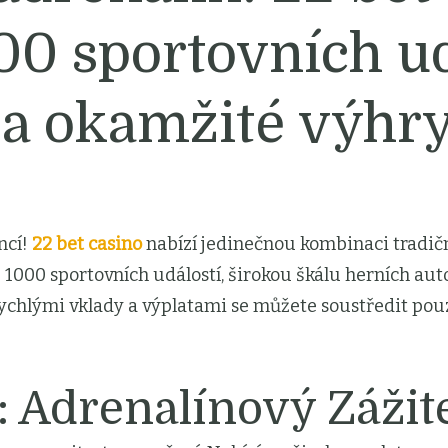
0 sportovních ud
 a okamžité výhry
ncí!
22 bet casino
nabízí jedinečnou kombinaci tradič
 1000 sportovních událostí, širokou škálu herních aut
 rychlými vklady a výplatami se můžete soustředit p
: Adrenalínový Zážit