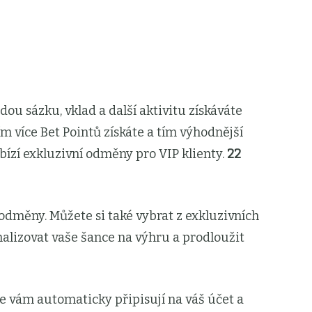
dou sázku, vklad a další aktivitu získáváte
m více Bet Pointů získáte a tím výhodnější
bízí exkluzivní odměny pro VIP klienty.
22
odměny. Můžete si také vybrat z exkluzivních
alizovat vaše šance na výhru a prodloužit
 se vám automaticky připisují na váš účet a