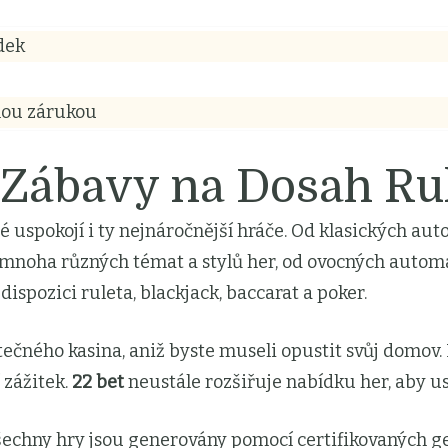
dek
nou zárukou
t Zábavy na Dosah R
ré uspokojí i ty nejnáročnější hráče. Od klasických aut
z mnoha různých témat a stylů her, od ovocných auto
ispozici ruleta, blackjack, baccarat a poker.
ečného kasina, aniž byste museli opustit svůj domov. 
 zážitek.
22 bet
neustále rozšiřuje nabídku her, aby us
 Všechny hry jsou generovány pomocí certifikovaných g