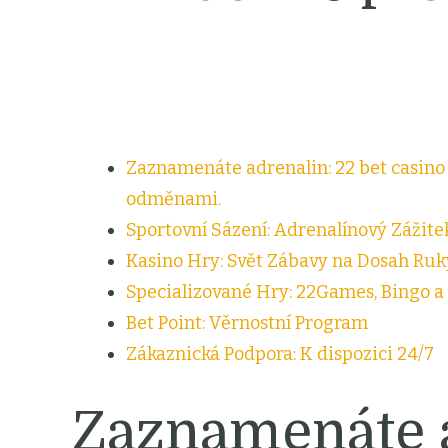
Zaznamenáte adrenalin: 22 bet casino p
odměnami.
Sportovní Sázení: Adrenalínový Zážite
Kasino Hry: Svět Zábavy na Dosah Ruk
Specializované Hry: 22Games, Bingo 
Bet Point: Věrnostní Program
Zákaznická Podpora: K dispozici 24/7
Zaznamenáte a