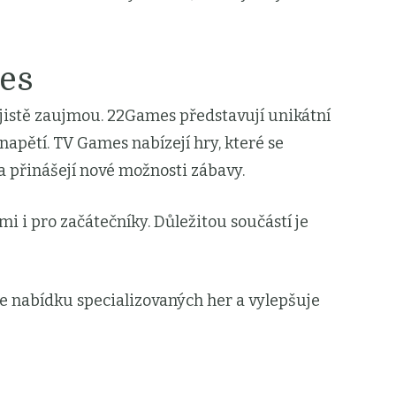
es
s jistě zaujmou. 22Games představují unikátní
napětí. TV Games nabízejí hry, které se
 a přinášejí nové možnosti zábavy.
mi i pro začátečníky. Důležitou součástí je
uje nabídku specializovaných her a vylepšuje