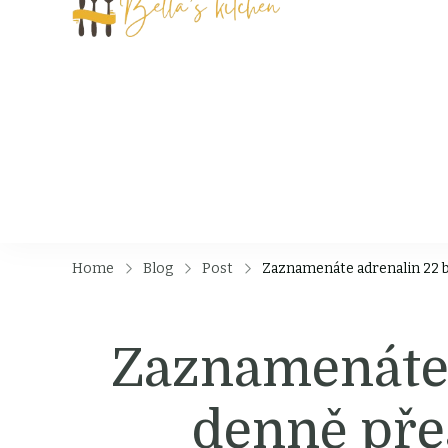
Bella's Kit
Food Tips, Recipes
Home
Blog
Post
Zaznamenáte adrenalin 22 be
Zaznamenáte 
denně pře