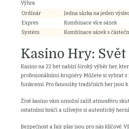
Výhra
Ordinár
Jedna sázka na jeden výsle
Expres
Kombinace více sázek
Systém
Kombinace sázek s částeč
Kasino Hry: Svě
Kasino na 22 bet nabízí široký výběr her, kte
profesionálními krupiéry. Můžete si vybrat 
funkcemi. Pro fanoušky tradičních her jsou k d
Živé kasino vám umožní zažít atmosféru skut
ostatními hráči a užívejte si autentický herní
Bezpečnost a fair play jsou pro nás klíčové.