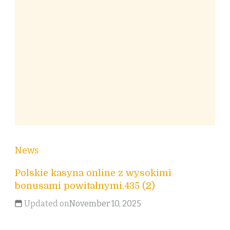
News
Polskie kasyna online z wysokimi
bonusami powitalnymi.435 (2)
Updated on
November 10, 2025