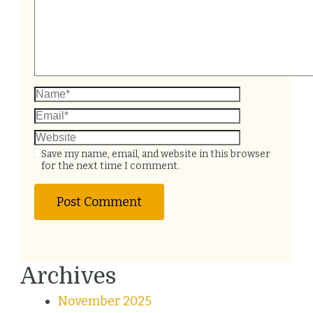
Save my name, email, and website in this browser
for the next time I comment.
Archives
November 2025