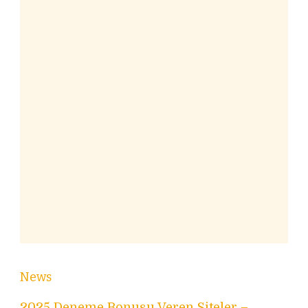
News
2025 Deneme Bonusu Veren Siteler –