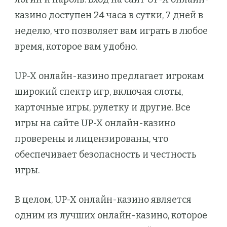
казино доступен 24 часа в сутки, 7 дней в
неделю, что позволяет вам играть в любое
время, которое вам удобно.
UP-X онлайн-казино предлагает игрокам
широкий спектр игр, включая слоты,
карточные игры, рулетку и другие. Все
игры на сайте UP-X онлайн-казино
проверены и лицензированы, что
обеспечивает безопасность и честность
игры.
В целом, UP-X онлайн-казино является
одним из лучших онлайн-казино, которое