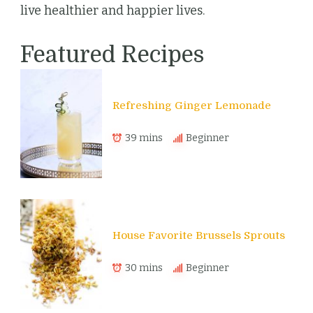
live healthier and happier lives.
Featured Recipes
Refreshing Ginger Lemonade
39 mins
Beginner
House Favorite Brussels Sprouts
30 mins
Beginner