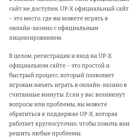
сайт не доступен. UP-X официальный сайт
– это место, где вы можете играть в
онлайн-казино с официальным
лицензированием.
В целом, регистрация и вход на UP-X
официальном сайте – это простой и
быстрый процесс, который позволяет
игрокам начать играть в онлайн-казино в
считанные минуты. Если у вас возникнут
вопросы или проблемы, вы можете
обратиться к поддержке UP-X, которая
работает круглосуточно, чтобы помочь вам
решить любые проблемы.