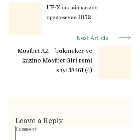
UP-X онлайн казино
приложение.3052
Next Article
Mostbet AZ – bukmeker ve
kazino Mostbet Giri rsmi
sayt.18461 (4)
Leave a Reply