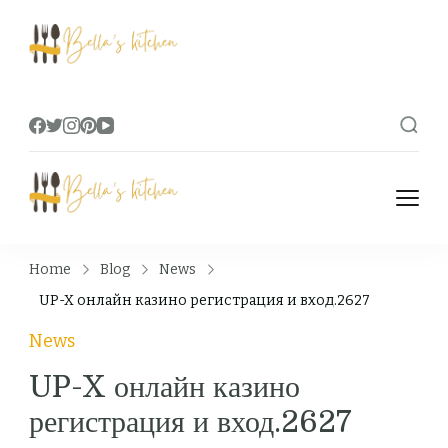
Bella's Kitchen
Food Tips, Recipes & Videos
Bella's Kitchen
Food Tips, Recipes & Videos
Home
Blog
News
UP-X онлайн казино регистрация и вход.2627
News
UP-X онлайн казино
регистрация и вход.2627