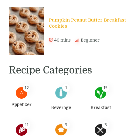
Pumpkin Peanut Butter Breakfast
Cookies
40 mins
Beginner
Recipe Categories
12
1
15
A
Appetizer
Beverage
Breakfast
11
9
3