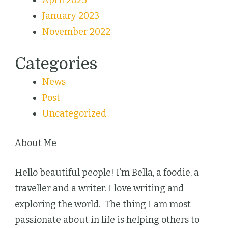
January 2023
November 2022
Categories
News
Post
Uncategorized
About Me
Hello beautiful people! I’m Bella, a foodie, a
traveller and a writer. I love writing and
exploring the world. The thing I am most
passionate about in life is helping others to