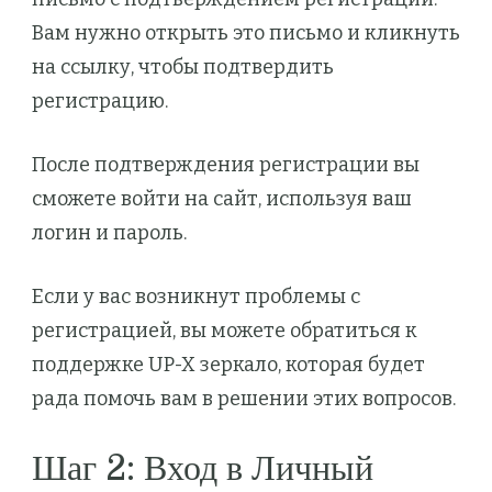
Вам нужно открыть это письмо и кликнуть
на ссылку, чтобы подтвердить
регистрацию.
После подтверждения регистрации вы
сможете войти на сайт, используя ваш
логин и пароль.
Если у вас возникнут проблемы с
регистрацией, вы можете обратиться к
поддержке UP-X зеркало, которая будет
рада помочь вам в решении этих вопросов.
Шаг 2: Вход в Личный