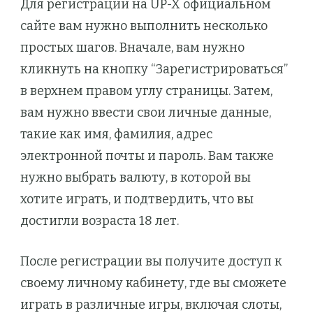
Для регистрации на UP-X официальном
сайте вам нужно выполнить несколько
простых шагов. Вначале, вам нужно
кликнуть на кнопку “Зарегистрироваться”
в верхнем правом углу страницы. Затем,
вам нужно ввести свои личные данные,
такие как имя, фамилия, адрес
электронной почты и пароль. Вам также
нужно выбрать валюту, в которой вы
хотите играть, и подтвердить, что вы
достигли возраста 18 лет.
После регистрации вы получите доступ к
своему личному кабинету, где вы сможете
играть в различные игры, включая слоты,