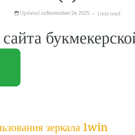
Updated on
November 24, 2025
1 min read
 сайта букмекерско
ьзования зеркала 1win