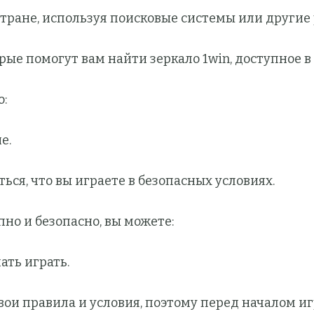
стране, используя поисковые системы или другие 
ые помогут вам найти зеркало 1win, доступное в
о:
е.
ься, что вы играете в безопасных условиях.
пно и безопасно, вы можете:
ать играть.
вои правила и условия, поэтому перед началом иг