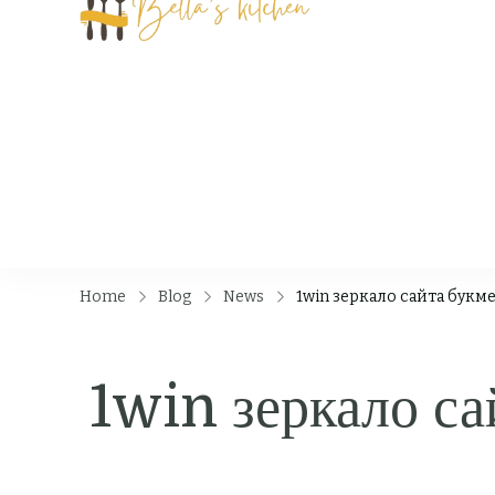
Bella's Kit
Food Tips, Recipes
Home
Blog
News
1win зеркало сайта букм
1win зеркало са