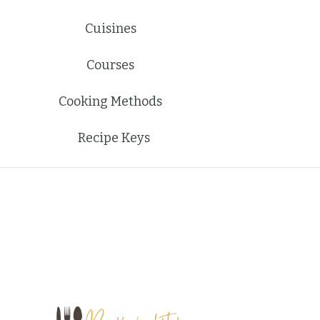
Cuisines
Courses
Cooking Methods
Recipe Keys