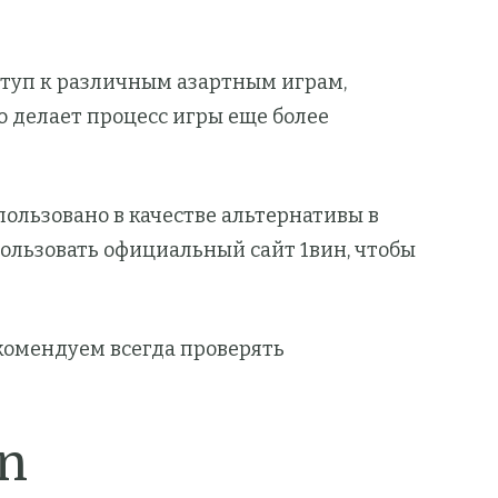
оступ к различным азартным играм,
то делает процесс игры еще более
пользовано в качестве альтернативы в
пользовать официальный сайт 1вин, чтобы
екомендуем всегда проверять
in