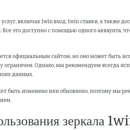
услуг, включая 1win вход, 1win ставки, а также д
е. Все это доступно с помощью одного аккаунта, ч
яется официальным сайтом, но оно может быть ис
ту ограничен. Однако, мы рекомендуем всегда ис
воих данных.
жет быть изменено или обновлено, поэтому мы р
ием.
льзования зеркала 1w