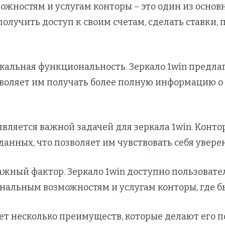
жностям и услугам конторы – это один из осно
 получить доступ к своим счетам, сделать ставки,
альная функциональность. Зеркало 1win предла
воляет им получать более полную информацию о р
является важной задачей для зеркала 1win. Конто
анных, что позволяет им чувствовать себя уверен
важный фактор. Зеркало 1win доступно пользовате
нальным возможностям и услугам конторы, где бы
еет несколько преимуществ, которые делают его 