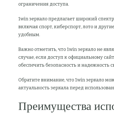
ограничения доступа.
1win зеркало предлагает широкий спектр 
включая спорт, киберспорт, лото и други
удобным.
Важно отметить, что 1win зеркало не явл
случае, если доступ к официальному сай
обеспечить безопасность и надежность с
Обратите внимание, что 1win зеркало мо
актуальность зеркала перед использован
Преимущества испо