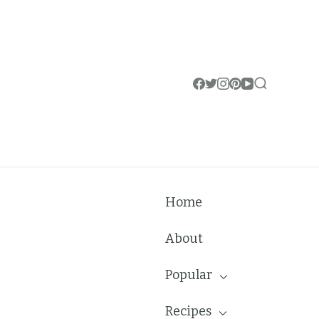
Home
About
Popular
Recipes