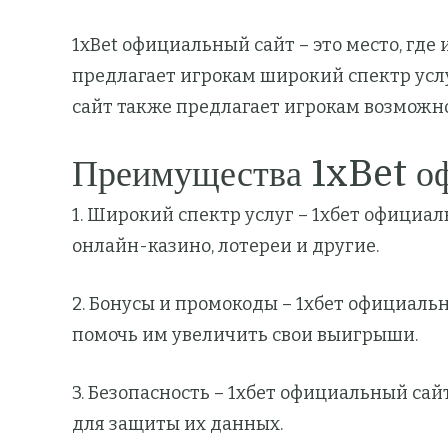
1xBet официальный сайт – это место, где
предлагает игрокам широкий спектр услуг
сайт также предлагает игрокам возможн
Преимущества 1xBet оф
1. Широкий спектр услуг – 1хбет официал
онлайн-казино, лотереи и другие.
2. Бонусы и промокоды – 1хбет официаль
помочь им увеличить свои выигрыши.
3. Безопасность – 1хбет официальный са
для защиты их данных.