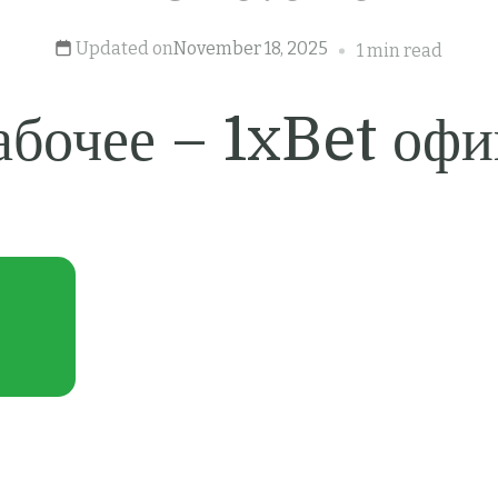
Updated on
November 18, 2025
1 min read
рабочее – 1xBet оф