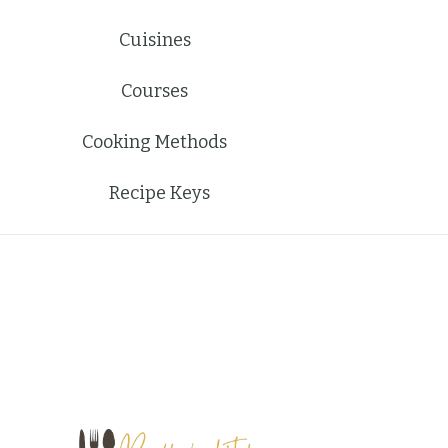
Cuisines
Courses
Cooking Methods
Recipe Keys