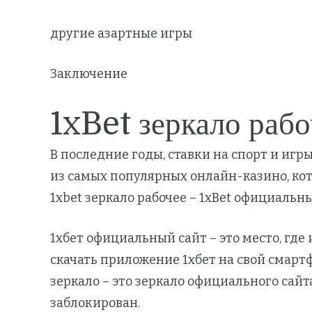
другие азартные игры
Заключение
1xBet зеркало раб
В последние годы, ставки на спорт и игр
из самых популярных онлайн-казино, кот
1xbet зеркало рабочее – 1xBet официальны
1хбет официальный сайт – это место, где
скачать приложение 1хбет на свой смартф
зеркало – это зеркало официального сайт
заблокирован.