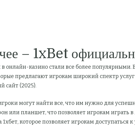
очее – 1xBet официаль
ы в онлайн-казино стали все более популярными. 
орые предлагают игрокам широкий спектр услуг.
й сайт (2025).
 игроки могут найти все, что им нужно для успешн
он или планшет, что позволяет игрокам играть в 
а 1хбет, которое позволяет игрокам доступаться к