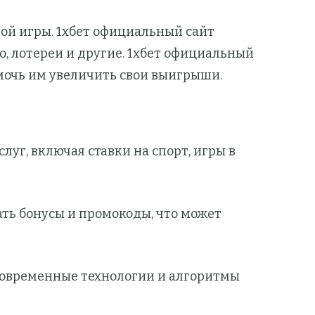
ной игры. 1хбет официальный сайт
о, лотереи и другие. 1хбет официальный
мочь им увеличить свои выигрыши.
уг, включая ставки на спорт, игры в
ать бонусы и промокоды, что может
я современные технологии и алгоритмы