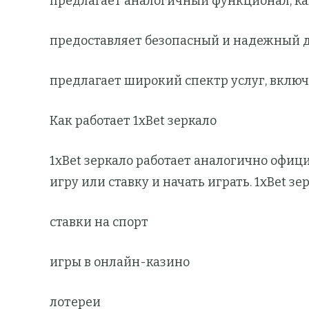
предлагает аналогичный функционал, ка
предоставляет безопасный и надежный до
предлагает широкий спектр услуг, включа
Как работает 1xBet зеркало
1xBet зеркало работает аналогично офици
игру или ставку и начать играть. 1xBet 
ставки на спорт
игры в онлайн-казино
лотереи