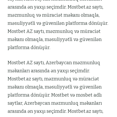
arasında ən yaxşı seçimdir. Mostbet.az saytı,
məzmunluq və müraciət məkanı olmaqla,
məsuliyyətli və güvenilən platforma dönüşür.
Mostbet AZ saytı, məzmunluq və müraciət
məkanı olmaqla, məsuliyyətli və güvenilən
platforma dönüşür.
Mostbet AZ saytı, Azerbaycan məzmunluq
məkanları arasında ən yaxşı seçimdir.
Mostbet.az saytı, məzmunluq və müraciət
məkanı olmaqla, məsuliyyətli və güvenilən
platforma dönüşür. Mostbet və mosbet adlı
saytlar, Azerbaycan məzmunluq məkanları
arasında ən yaxşı seçimdir. Mostbet.az saytı,