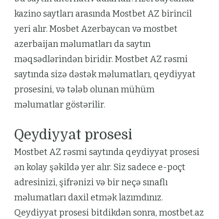
kazino saytları arasında Mostbet AZ birincil
yeri alır. Mosbet Azerbaycan və mostbet
azerbaijan məlumatları da saytın
məqsədlərindən biridir. Mostbet AZ rəsmi
saytında sizə dəstək məlumatları, qeydiyyat
prosesini, və tələb olunan mühüm
məlumatlar göstərilir.
Qeydiyyat prosesi
Mostbet AZ rəsmi saytında qeydiyyat prosesi
ən kolay şəkildə yer alır. Siz sadece e-poçt
adresinizi, şifrənizi və bir neçə sınaflı
məlumatları daxil etmək lazımdınız.
Qeydiyyat prosesi bitdikdən sonra, mostbet.az