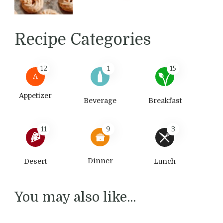
Recipe Categories
12
1
15
A
Appetizer
Beverage
Breakfast
11
9
3
Dinner
Desert
Lunch
You may also like...