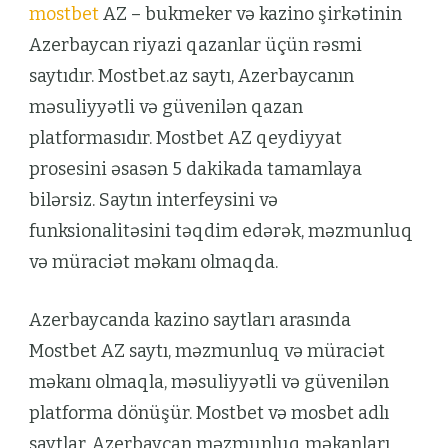
mostbet
AZ – bukmeker və kazino şirkətinin
Azerbaycan riyazi qazanlar üçün rəsmi
saytıdır. Mostbet.az saytı, Azerbaycanın
məsuliyyətli və güvenilən qazan
platformasıdır. Mostbet AZ qeydiyyat
prosesini əsasən 5 dakikada tamamlaya
bilərsiz. Saytın interfeysini və
funksionalitəsini təqdim edərək, məzmunluq
və müraciət məkanı olmaqda.
Azerbaycanda kazino saytları arasında
Mostbet AZ saytı, məzmunluq və müraciət
məkanı olmaqla, məsuliyyətli və güvenilən
platforma dönüşür. Mostbet və mosbet adlı
saytlar, Azerbaycan məzmunluq məkanları