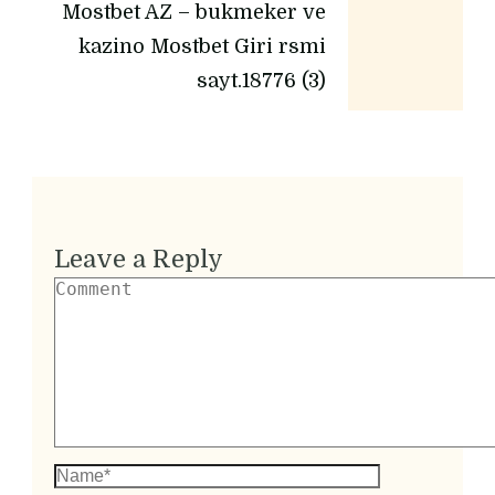
Mostbet AZ – bukmeker ve
kazino Mostbet Giri rsmi
sayt.18776 (3)
Leave a Reply