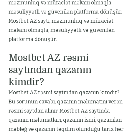
məzmunluq və müraciət məkanı olmaqla,
məsuliyyətli və güvenilən platforma dönüşür.
Mostbet AZ saytı, məzmunluq və müraciət
məkanı olmaqla, məsuliyyətli və güvenilən
platforma dönüşür.
Mostbet AZ rəsmi
saytından qazanın
kimdir?
Mostbet AZ rəsmi saytından qazanın kimdir?
Bu sorunun cavabı, qazanın məlumatını verən
rəsmi saytdan alınır. Mostbet AZ saytında
qazanın məlumatları, qazanın ismi, qazanılan
məbləğ və qazanın təqdim olunduğu tarix hər