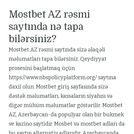
Mostbet AZ rəsmi
saytında nə tapa
bilərsiniz?
Mostbet AZ rəsmi saytında sizə əlaqəli
məlumatları tapa bilərsiniz. Qeydiyyat
prosesini başlatmaq üçün
https://www.nbspolicyplatform.org/ saytına
daxil olun. Mostbet giriş sayfasında sizə
dəstək məlumatları, kassaların siyahısı və
digər mühüm məlumatlar göstərilir. Mostbet
AZ, Azerbaycan-da populyar olan bir bukmek
ve kazino saytidır. Mosbet və mostbet adları da
bu saytın alternativ adlarıdır. Azerbaycanda