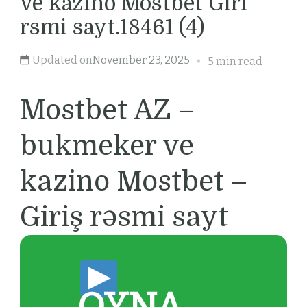
ve kazino Mostbet Giri
rsmi sayt.18461 (4)
Updated on
November 23, 2025
5 min read
Mostbet AZ –
bukmeker ve
kazino Mostbet –
Giriş rəsmi sayt
OYNA