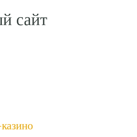
й сайт
-казино