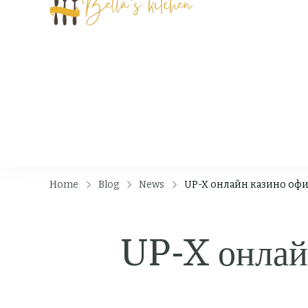
Bella's Kit
Food Tips, Recipes
Home
Blog
News
UP-X онлайн казино офи
UP-X онлай