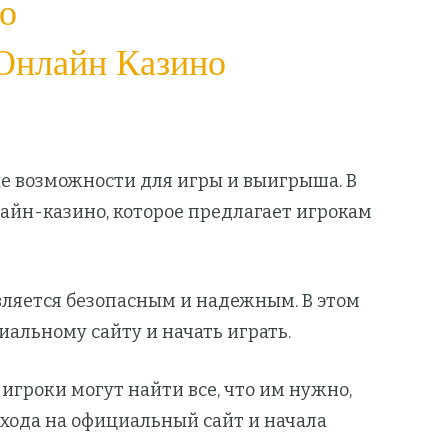
о
 Онлайн Казино
е возможности для игры и выигрыша. В
айн-казино, которое предлагает игрокам
является безопасным и надежным. В этом
иальному сайту и начать играть.
игроки могут найти все, что им нужно,
 входа на официальный сайт и начала