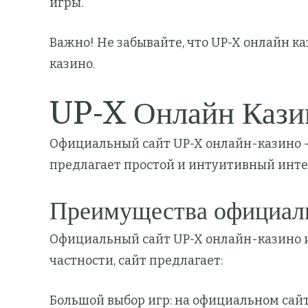
игры.
Важно! Не забывайте, что UP-X онлайн к
казино.
UP-X Онлайн Кази
Официальный сайт UP-X онлайн-казино – 
предлагает простой и интуитивный инте
Преимущества официаль
Официальный сайт UP-X онлайн-казино и
частности, сайт предлагает:
Большой выбор игр: на официальном сайт