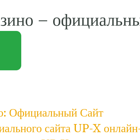
зино – официальны
о: Официальный Сайт
ального сайта UP-X онлайн