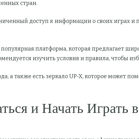
ленных стран.
ниченный доступ к информации о своих играх и п
то популярная платформа, которая предлагает ши
комендуется изучить условия и правила, чтобы и
а, а также есть зеркало UP-X, которое может пом
аться и Начать Играть