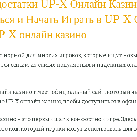
остатки UP-X Онлайн Казин
ься и Начать Играть в UP-X
P-X онлайн казино
о нормой для многих игроков, которые ищут новы
ется одним из самых популярных и надежных онл
онлайн казино имеет официальный сайт, который 
ло UP-X онлайн казино, чтобы доступиться к офиц
зино – это первый шаг к комфортной игре. Здесь 
это код, который игроки могут использовать для