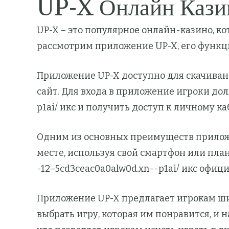
UP-X Онлайн Кази
UP-X – это популярное онлайн-казино, к
рассмотрим приложение UP-X, его функц
Приложение UP-X доступно для скачивани
сайт. Для входа в приложение игроки до
p1ai/ икс и получить доступ к личному ка
Одним из основных преимуществ приложен
месте, используя свой смартфон или пла
-12–5cd3ceac0a0alw0d.xn--p1ai/ икс офици
Приложение UP-X предлагает игрокам шир
выбрать игру, которая им понравится, и