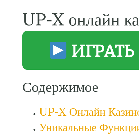
UP-X онлайн ка
ИГРАТЬ
Содержимое
UP-X Онлайн Казин
Уникальные Функци