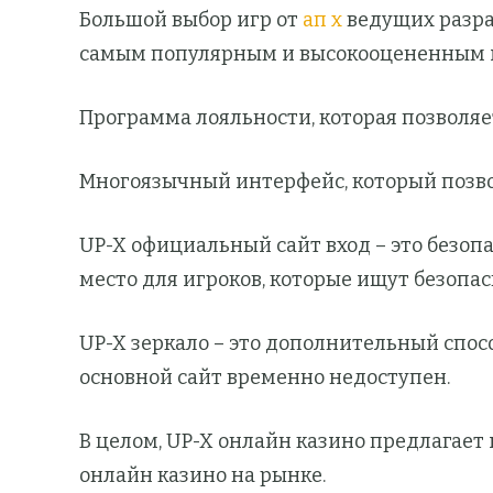
Большой выбор игр от
ап х
ведущих разраб
самым популярным и высокооцененным и
Программа лояльности, которая позволяе
Многоязычный интерфейс, который позво
UP-X официальный сайт вход – это безоп
место для игроков, которые ищут безопа
UP-X зеркало – это дополнительный спосо
основной сайт временно недоступен.
В целом, UP-X онлайн казино предлагае
онлайн казино на рынке.