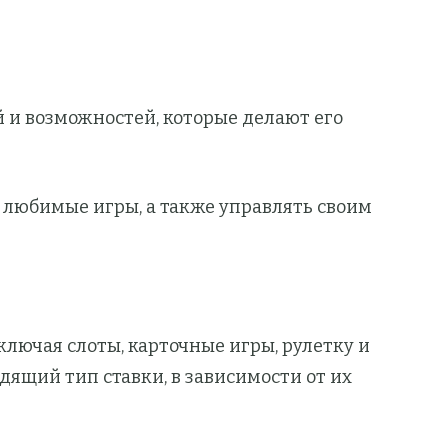
 и возможностей, которые делают его
 любимые игры, а также управлять своим
ключая слоты, карточные игры, рулетку и
ящий тип ставки, в зависимости от их