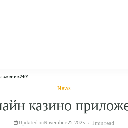
chen
 & Videos
иложение.2401
News
айн казино прилож
Updated on
November 22, 2025
1 min read