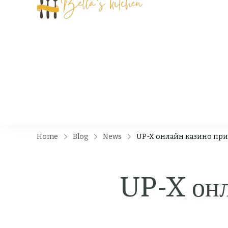
Bella's Kit
Food Tips, Recipes
Home
Blog
News
UP-X онлайн казино пр
UP-X онл