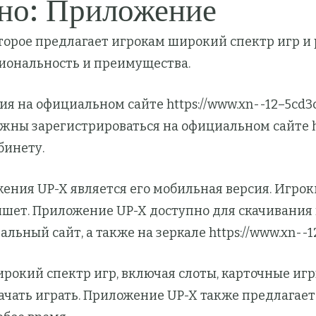
но: Приложение
оторое предлагает игрокам широкий спектр игр и 
иональность и преимущества.
я на официальном сайте https://www.xn--12–5cd3
лжны зарегистрироваться на официальном сайте ht
бинету.
ия UP-X является его мобильная версия. Игроки
ншет. Приложение UP-X доступно для скачивания 
альный сайт, а также на зеркале https://www.xn--1
окий спектр игр, включая слоты, карточные игры
 начать играть. Приложение UP-X также предлагае