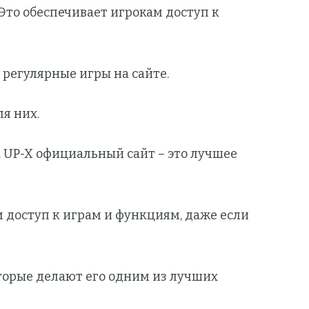
 Это обеспечивает игрокам доступ к
 регулярные игры на сайте.
я них.
. UP-X официальный сайт – это лучшее
м доступ к играм и функциям, даже если
торые делают его одним из лучших