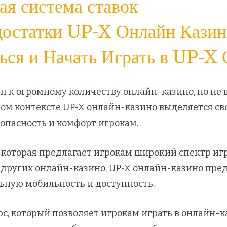
я система ставок
остатки UP-X Онлайн Казин
ься и Начать Играть в UP-X
 к огромному количеству онлайн-казино, но не в
том контексте UP-X онлайн-казино выделяется с
опасность и комфорт игрокам.
 которая предлагает игрокам широкий спектр игр
 других онлайн-казино, UP-X онлайн-казино пре
ьную мобильность и доступность.
рс, который позволяет игрокам играть в онлайн-