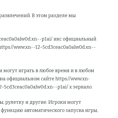
развлечений. В этом разделе мы
ceac0a0alw0d.xn--p1ai/ икс официальный
tps://www.xn--12–5cd3ceac0a0alw0d.xn--
 могут играть в любое время и в любом
на официальном сайте https://www.xn-
2–5cd3ceac0a0alw0d.xn--p1ai/ x зеркало.
, рулетку и другие. Игроки могут
т функцию автоматического запуска игры,