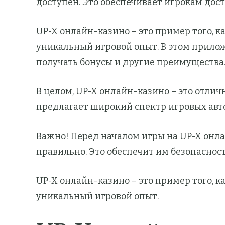
доступен. Это обеспечивает игрокам дост
UP-X онлайн-казино – это пример того, 
уникальный игровой опыт. В этом прилож
получать бонусы и другие преимущества
В целом, UP-X онлайн-казино – это отли
предлагает широкий спектр игровых авто
Важно! Перед началом игры на UP-X онл
правильно. Это обеспечит им безопаснос
UP-X онлайн-казино – это пример того, 
уникальный игровой опыт.