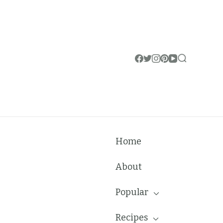
Home
About
Popular
Recipes