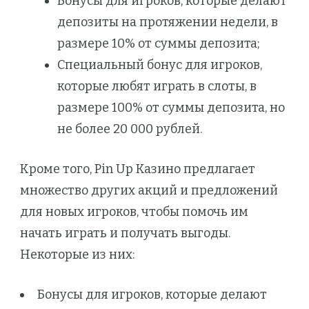
Бонусы для игроков, которые делают
депозиты на протяжении недели, в
размере 10% от суммы депозита;
Специальный бонус для игроков,
которые любят играть в слоты, в
размере 100% от суммы депозита, но
не более 20 000 рублей.
Кроме того, Pin Up Казино предлагает
множество других акций и предложений
для новых игроков, чтобы помочь им
начать играть и получать выгоды.
Некоторые из них:
Бонусы для игроков, которые делают