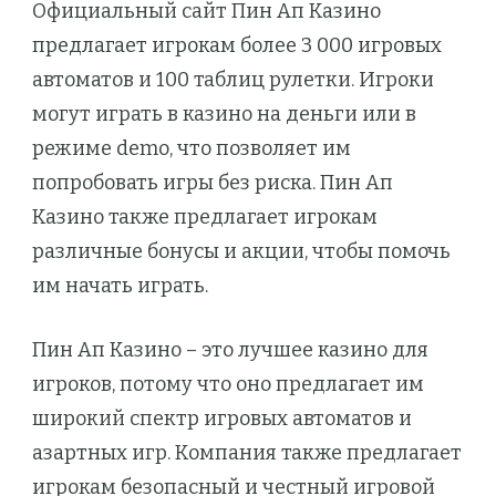
Официальный сайт Пин Ап Казино
предлагает игрокам более 3 000 игровых
автоматов и 100 таблиц рулетки. Игроки
могут играть в казино на деньги или в
режиме demo, что позволяет им
попробовать игры без риска. Пин Ап
Казино также предлагает игрокам
различные бонусы и акции, чтобы помочь
им начать играть.
Пин Ап Казино – это лучшее казино для
игроков, потому что оно предлагает им
широкий спектр игровых автоматов и
азартных игр. Компания также предлагает
игрокам безопасный и честный игровой