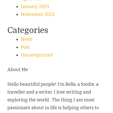
January 2023
November 2022
Categories
News
Post
Uncategorized
About Me
Hello beautiful people! I’m Bella, a foodie, a
traveller and a writer. I love writing and
exploring the world. The thing I am most
passionate about in life is helping others to