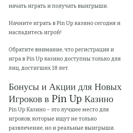
начать играть и получать выигрыши.
Начните играть в Pin Up казино сегодня и
насладитесь игрой!
Обратите внимание, что регистрация и
игра в Pin Up казино доступны только для
лиц, достигших 18 лет.
Бонусы и Акции для Новых
Игроков в Pin Up Казино
Pin Up Казино – это лучшее место для
игроков, которые ищут не только
развлечение, но и реальные выигрыши.