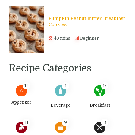
Pumpkin Peanut Butter Breakfast
Cookies
40 mins
Beginner
Recipe Categories
12
1
15
A
Appetizer
Beverage
Breakfast
11
9
3