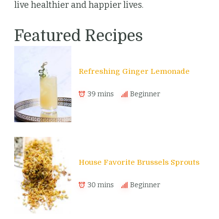
live healthier and happier lives.
Featured Recipes
Refreshing Ginger Lemonade
39 mins
Beginner
House Favorite Brussels Sprouts
30 mins
Beginner