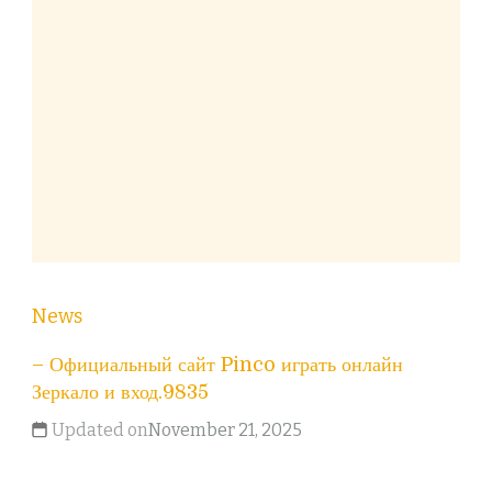
News
– Официальный сайт Pinco играть онлайн
Зеркало и вход.9835
Updated on
November 21, 2025