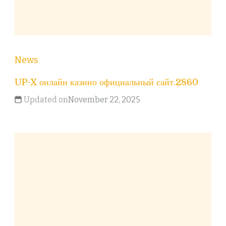
News
UP-X онлайн казино официальный сайт.2860
Updated on
November 22, 2025