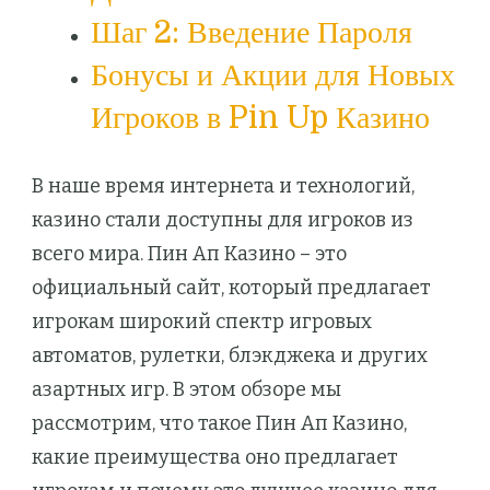
Шаг 2: Введение Пароля
Бонусы и Акции для Новых
Игроков в Pin Up Казино
В наше время интернета и технологий,
казино стали доступны для игроков из
всего мира. Пин Ап Казино – это
официальный сайт, который предлагает
игрокам широкий спектр игровых
автоматов, рулетки, блэкджека и других
азартных игр. В этом обзоре мы
рассмотрим, что такое Пин Ап Казино,
какие преимущества оно предлагает