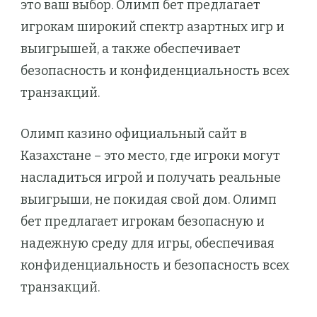
это ваш выбор. Олимп бет предлагает
игрокам широкий спектр азартных игр и
выигрышей, а также обеспечивает
безопасность и конфиденциальность всех
транзакций.
Олимп казино официальный сайт в
Казахстане – это место, где игроки могут
насладиться игрой и получать реальные
выигрыши, не покидая свой дом. Олимп
бет предлагает игрокам безопасную и
надежную среду для игры, обеспечивая
конфиденциальность и безопасность всех
транзакций.