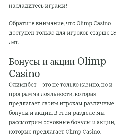
насладитесь играми!
Обратите внимание, что Olimp Casino
доступен только для игроков старше 18
лет.
Бонусы и акции Olimp
Casino
Олимпбет – это не только казино, но и
программа лояльности, которая
предлагает своим игрокам различные
бонусы и акции. В этом разделе мы
рассмотрим основные бонусы и акции,
которые предлагает Olimp Casino.