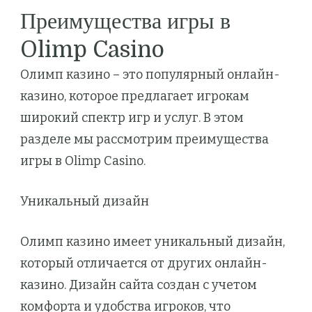
Преимущества игры в
Olimp Casino
Олимп казино – это популярный онлайн-
казино, которое предлагает игрокам
широкий спектр игр и услуг. В этом
разделе мы рассмотрим преимущества
игры в Olimp Casino.
Уникальный дизайн
Олимп казино имеет уникальный дизайн,
который отличается от других онлайн-
казино. Дизайн сайта создан с учетом
комфорта и удобства игроков, что