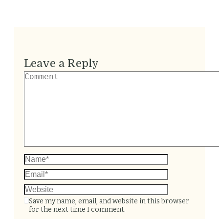
Leave a Reply
Save my name, email, and website in this browser
for the next time I comment.