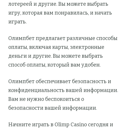
лотереей и другие. Вы можете выбрать
игру, которая вам понравилась, и начать
играть.
Олимпбет предлагает различные способы
оплаты, включая карты, электронные
деньги и другие. Вы можете выбрать
способ оплаты, который вам удобен.
Олимпбет обеспечивает безопасность и
конфиденциальность вашей информации.
Вам не нужно беспокоиться о
безопасности вашей информации.
Начните играть в Olimp Casino сегодня и