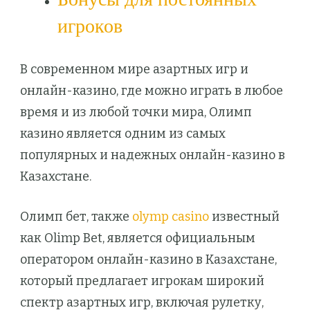
игроков
В современном мире азартных игр и
онлайн-казино, где можно играть в любое
время и из любой точки мира, Олимп
казино является одним из самых
популярных и надежных онлайн-казино в
Казахстане.
Олимп бет, также
olymp casino
известный
как Olimp Bet, является официальным
оператором онлайн-казино в Казахстане,
который предлагает игрокам широкий
спектр азартных игр, включая рулетку,