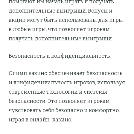
помогают им начать играть и получать
дополнительные выигрыши. Бонусы и
акции могут быть использованы для игры
в любые игры, что позволяет игрокам
получать дополнительные выигрыши.
Безопасность и конфиденциальность
Олимп казино обеспечивает безопасность
и конфиденциальность игроков, используя
современные технологии и системы
безопасности. Это позволяет игрокам
чувствовать себя безопасно и комфортно,
играя в онлайн-казино.