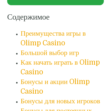
Содержимое
Преимущества игры в
Olimp Casino
Большой выбор игр
Как начать играть в Olimp
Casino
Бонусы и акции Olimp
Casino
Бонусы для новых игроков
Бонусы для постоянных