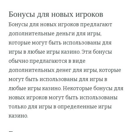
Бонусы для новых игроков
Бонусы для новых игроков предлагают
дополнительные деньги для игры,
которые могут быть использованы для
игры в любые игры казино. Эти бонусы
обычно предлагаются в виде
дополнительных денег для игры, которые
могут быть использованы для игры в
любые игры казино. Некоторые бонусы для
новых игроков могут быть использованы
только для игры в определенные игры
казино.