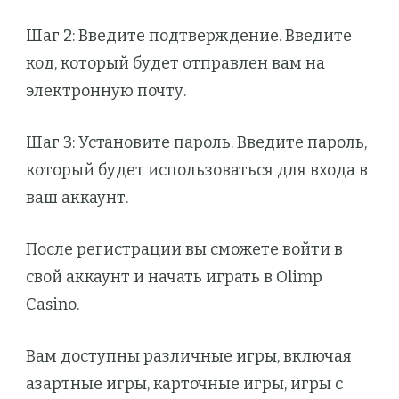
Шаг 2: Введите подтверждение. Введите
код, который будет отправлен вам на
электронную почту.
Шаг 3: Установите пароль. Введите пароль,
который будет использоваться для входа в
ваш аккаунт.
После регистрации вы сможете войти в
свой аккаунт и начать играть в Olimp
Casino.
Вам доступны различные игры, включая
азартные игры, карточные игры, игры с