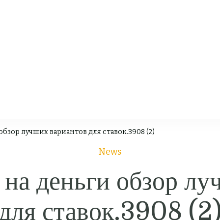
chen
 & Videos
обзор лучших вариантов для ставок.3908 (2)
News
 на деньги обзор лу
для ставок.3908 (2