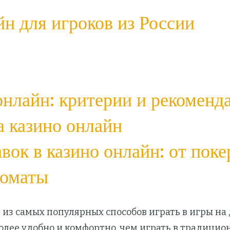
н для игроков из России
онлайн: критерии и рекоменд
а казино онлайн
вок в казино онлайн: от поке
томаты
 из самых популярных способов играть в игры на
более удобно и комфортно, чем играть в традицио