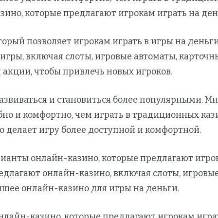
ино, которые предлагают игрокам играть на ден
оторый позволяет игрокам играть в игры на деньг
игры, включая слоты, игровые автоматы, карточн
акции, чтобы привлечь новых игроков.
азвиваться и становиться более популярными. М
обно и комфортно, чем играть в традиционных ка
то делает игру более доступной и комфортной.
ианты онлайн-казино, которые предлагают игрок
длагают онлайн-казино, включая слоты, игровые
чшее онлайн-казино для игры на деньги.
нлайн-казино, которые предлагают игрокам играт