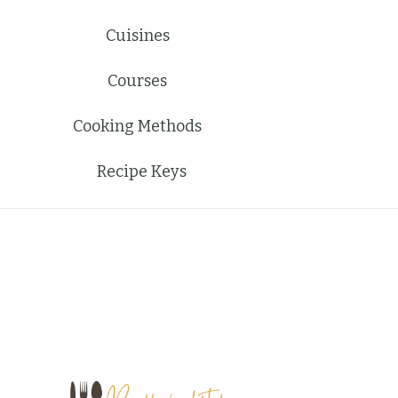
Cuisines
Courses
Cooking Methods
Recipe Keys