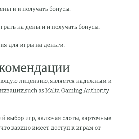
деньги и получать бонусы.
играть на деньги и получать бонусы.
ия для игры на деньги.
екомендации
вующую лицензию, является надежным и
изации,such as Malta Gaming Authority
й выбор игр, включая слоты, карточные
что казино имеет доступ к играм от