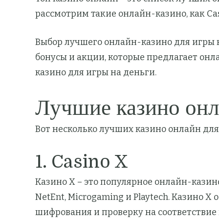
рассмотрим такие онлайн-казино, как Casin
Выбор лучшего онлайн-казино для игры н
бонусы и акции, которые предлагает онл
казино для игры на деньги.
Лучшие казино онл
Вот несколько лучших казино онлайн для 
1. Casino X
Казино X – это популярное онлайн-казино
NetEnt, Microgaming и Playtech. Казино 
шифрования и проверку на соответстви