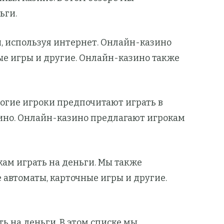
ьги.
и, используя интернет. Онлайн-казино
ые игры и другие. Онлайн-казино также
ногие игроки предпочитают играть в
зино. Онлайн-казино предлагают игрокам
ам играть на деньги. Мы также
 автоматы, карточные игры и другие.
ь на деньги. В этом списке мы