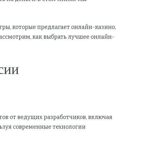
гры, которые предлагает онлайн-казино,
рассмотрим, как выбрать лучшее онлайн-
сии
атов от ведущих разработчиков, включая
ользуя современные технологии