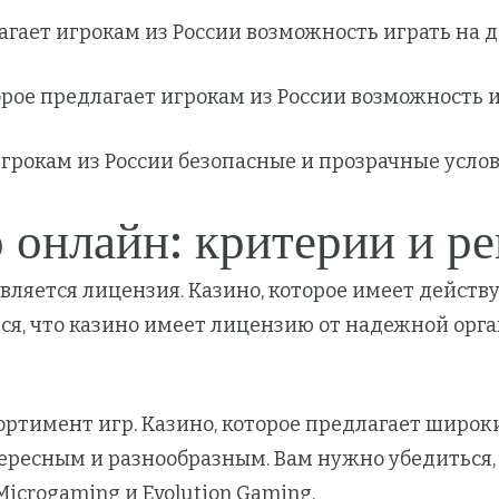
лагает игрокам из России возможность играть на 
торое предлагает игрокам из России возможность 
игрокам из России безопасные и прозрачные услов
о онлайн: критерии и р
ляется лицензия. Казино, которое имеет дейст
я, что казино имеет лицензию от надежной орган
тимент игр. Казино, которое предлагает широки
тересным и разнообразным. Вам нужно убедиться, 
Microgaming и Evolution Gaming.