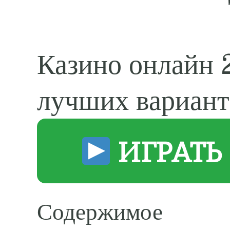
Казино онлайн 
лучших вариант
ИГРАТЬ
Содержимое