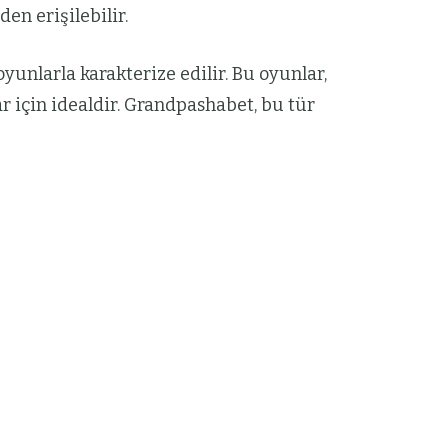
n erişilebilir.
oyunlarla karakterize edilir. Bu oyunlar,
r için idealdir. Grandpashabet, bu tür