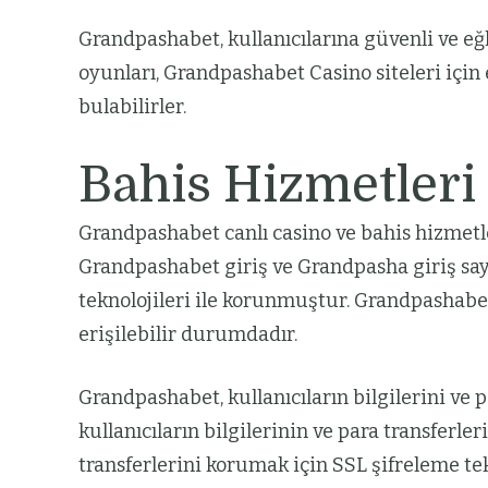
Grandpashabet, kullanıcılarına güvenli ve eğ
oyunları, Grandpashabet Casino siteleri için
bulabilirler.
Bahis Hizmetleri 
Grandpashabet canlı casino ve bahis hizmetler
Grandpashabet giriş ve Grandpasha giriş sayfa
teknolojileri ile korunmuştur. Grandpashabe
erişilebilir durumdadır.
Grandpashabet, kullanıcıların bilgilerini ve 
kullanıcıların bilgilerinin ve para transferle
transferlerini korumak için SSL şifreleme te