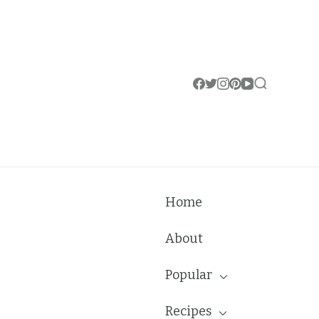
Home
About
Popular
Recipes