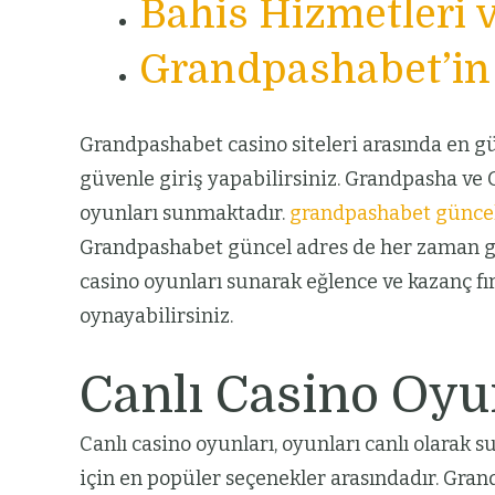
Bahis Hizmetleri v
Grandpashabet’in 
Grandpashabet casino siteleri arasında en gü
güvenle giriş yapabilirsiniz. Grandpasha ve G
oyunları sunmaktadır.
grandpashabet güncel
Grandpashabet güncel adres de her zaman günc
casino oyunları sunarak eğlence ve kazanç fı
oynayabilirsiniz.
Canlı Casino Oyun
Canlı casino oyunları, oyunları canlı olarak
için en popüler seçenekler arasındadır. Gran