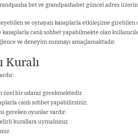
grandpasha bet ve grandpashabet güncel adres üzerinde
zleyebilen ve oynayan kasaplarla etkileşime girebilen 
 kasaplarla canlı sohbet yapabilmekte olan kullanıcıla
 eğlence ve deneyim sunmayı amaçlamaktadır.
ı Kuralı
ardır:
n özel bir odanız gerekmektedir.
aplarla canlı sohbet yapabilirsiniz.
ı gereken oyunlar vardır.
lirli kurallara uymalısınız.
nız.