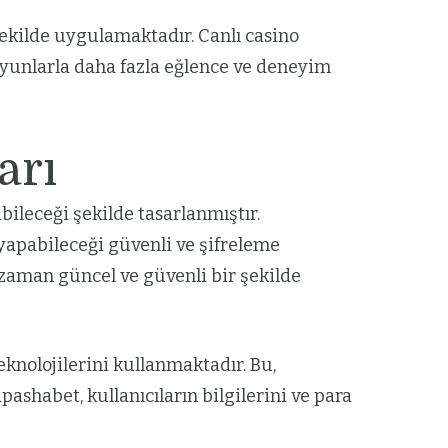
şekilde uygulamaktadır. Canlı casino
 oyunlarla daha fazla eğlence ve deneyim
arı
bileceği şekilde tasarlanmıştır.
 yapabileceği güvenli ve şifreleme
 zaman güncel ve güvenli bir şekilde
eknolojilerini kullanmaktadır. Bu,
pashabet, kullanıcıların bilgilerini ve para