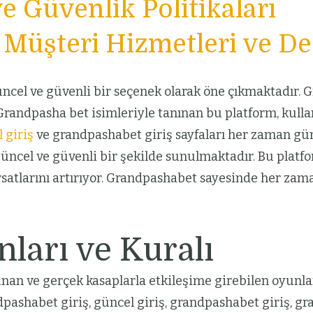
e Güvenlik Politikaları
Müşteri Hizmetleri ve De
ncel ve güvenli bir seçenek olarak öne çıkmaktadır. 
randpasha bet isimleriyle tanınan bu platform, kullanı
 giriş
ve grandpashabet giriş sayfaları her zaman günce
el ve güvenli bir şekilde sunulmaktadır. Bu platform,
rsatlarını artırıyor. Grandpashabet sayesinde her zam
ları ve Kuralı
 sunan ve gerçek kasaplarla etkileşime girebilen oyunl
dpashabet giriş, güncel giriş, grandpashabet giriş, g