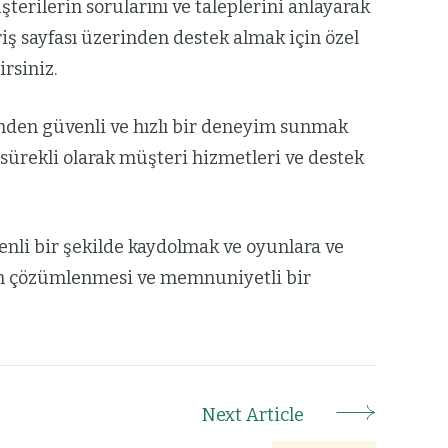
erilerin sorularını ve taleplerini anlayarak
iş sayfası üzerinden destek almak için özel
rsiniz.
inden güvenli ve hızlı bir deneyim sunmak
 sürekli olarak müşteri hizmetleri ve destek
enli bir şekilde kaydolmak ve oyunlara ve
zun çözümlenmesi ve memnuniyetli bir
Next Article