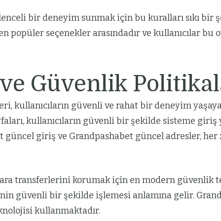
lenceli bir deneyim sunmak için bu kuralları sıkı bir 
 en popüler seçenekler arasındadır ve kullanıcılar bu
ve Güvenlik Politikal
i, kullanıcıların güvenli ve rahat bir deneyim yaşaya
ları, kullanıcıların güvenli bir şekilde sisteme giriş
t güncel giriş ve Grandpashabet güncel adresler, her
para transferlerini korumak için en modern güvenlik t
rinin güvenli bir şekilde işlemesi anlamına gelir. Grand
knolojisi kullanmaktadır.