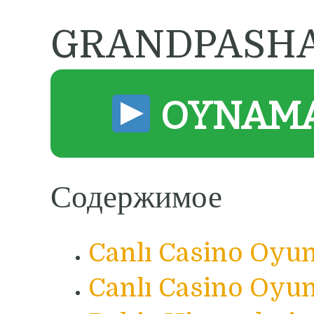
GRANDPASHAB
OYNAM
Содержимое
Canlı Casino Oyunl
Canlı Casino Oyun