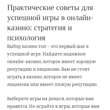
Практические советы для
успешной игры в онлайн-
казино: стратегия и
психология
Выбор казино топ – это первый шаг к
успешной игре. Найдите надежное
онлайн-казино, которое имеет хорошую
репутацию и лицензию. Вам не стоит
играть в казино, которое не имеет
лицензии или имеет плохую репутацию.
Выберите игры на деньги, которые вам
нравятся. Не играйте в игры, которые вам