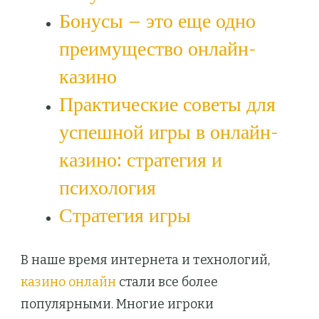
Бонусы – это еще одно
преимущество онлайн-
казино
Практические советы для
успешной игры в онлайн-
казино: стратегия и
психология
Стратегия игры
В наше время интернета и технологий,
казино онлайн
стали все более
популярными. Многие игроки