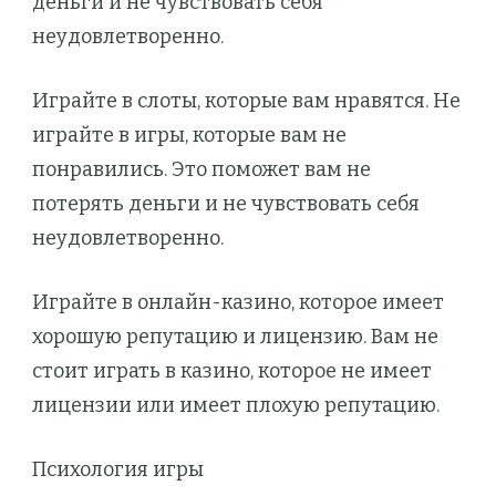
деньги и не чувствовать себя
неудовлетворенно.
Играйте в слоты, которые вам нравятся. Не
играйте в игры, которые вам не
понравились. Это поможет вам не
потерять деньги и не чувствовать себя
неудовлетворенно.
Играйте в онлайн-казино, которое имеет
хорошую репутацию и лицензию. Вам не
стоит играть в казино, которое не имеет
лицензии или имеет плохую репутацию.
Психология игры