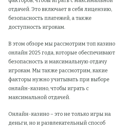
факторов, чтобы играть с максимальной
отдачей. Это включает в себя лицензию,
безопасность платежей, а также
доступность игрокам.
В этом обзоре мы рассмотрим топ казино
онлайн 2025 года, которые обеспечивают
безопасность и максимальную отдачу
игрокам. Мы также рассмотрим, какие
факторы нужно учитывать при выборе
онлайн-казино, чтобы играть с
максимальной отдачей.
Онлайн-казино – это не только игры на
деньги, но и развлекательный способ