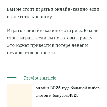
Вам не стоит играть в онлайн-казино, если
вы не готовы к риску.
Играть в онлайн-казино – это риск. Вам не
стоит играть, если вы не готовы к риску.
Это может привести к потере денег и
неудовлетворенности.
Previous Article
онлайн 2025 года большой выбор
слотов и бонусов.4325