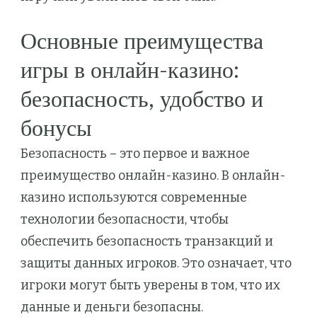
Основные преимущества
игры в онлайн-казино:
безопасность, удобство и
бонусы
Безопасность – это первое и важное
преимущество онлайн-казино. В онлайн-
казино используются современные
технологии безопасности, чтобы
обеспечить безопасность транзакций и
защиты данных игроков. Это означает, что
игроки могут быть уверены в том, что их
данные и деньги безопасны.