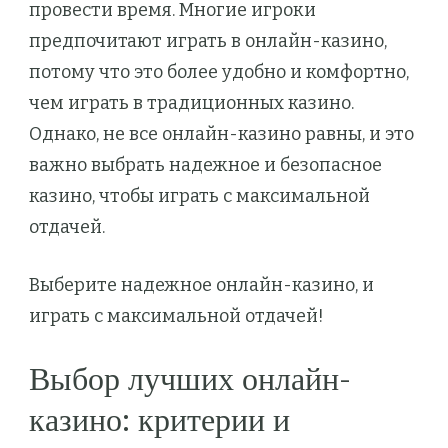
провести время. Многие игроки
предпочитают играть в онлайн-казино,
потому что это более удобно и комфортно,
чем играть в традиционных казино.
Однако, не все онлайн-казино равны, и это
важно выбрать надежное и безопасное
казино, чтобы играть с максимальной
отдачей.
Выберите надежное онлайн-казино, и
играть с максимальной отдачей!
Выбор лучших онлайн-
казино: критерии и