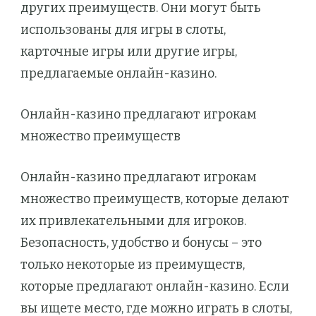
других преимуществ. Они могут быть
использованы для игры в слоты,
карточные игры или другие игры,
предлагаемые онлайн-казино.
Онлайн-казино предлагают игрокам
множество преимуществ
Онлайн-казино предлагают игрокам
множество преимуществ, которые делают
их привлекательными для игроков.
Безопасность, удобство и бонусы – это
только некоторые из преимуществ,
которые предлагают онлайн-казино. Если
вы ищете место, где можно играть в слоты,