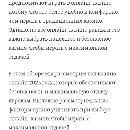
предпочитают играть в онлайн-казино,
потому что это более удобно и комфортно,
чем играть в традиционных казино.
Однако, не все онлайн-казино равны, и это
важно выбрать надежное и безопасное
казино, чтобы играть с максимальной
отдачей.
В этом обзоре мы рассмотрим топ казино
онлайн 2025 года, которые обеспечивают
безопасность и максимальную отдачу
игрокам. Мы также рассмотрим, какие
факторы нужно учитывать при выборе
онлайн-казино, чтобы играть с
максимальной отдачей.