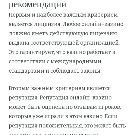
рекомендации
Первым и наиболее важным критерием
является лицензия. Любое онлайн-казино
должно иметь действующую лицензию,
выдана соответствующей организацией.
Это гарантирует, что казино работает в
соответствии с международными
стандартами и соблюдает законы.
Вторым важным критерием является
репутация. Репутация онлайн-казино
может быть оценена по отзывам игроков,
которые уже играли в этом казино. Если
репутация положительная, это может быть
знаком того, что казино является