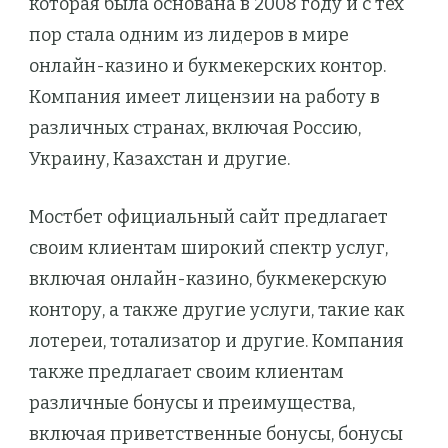
которая была основана в 2008 году и с тех
пор стала одним из лидеров в мире
онлайн-казино и букмекерских контор.
Компания имеет лицензии на работу в
различных странах, включая Россию,
Украину, Казахстан и другие.
Мостбет официальный сайт предлагает
своим клиентам широкий спектр услуг,
включая онлайн-казино, букмекерскую
контору, а также другие услуги, такие как
лотереи, тотализатор и другие. Компания
также предлагает своим клиентам
различные бонусы и преимущества,
включая приветственные бонусы, бонусы