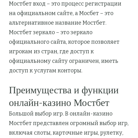
Мостбет вход – это процесс регистрации
на официальном сайте, а Мосбет – это
альтернативное название Мостбет.
Мостбет зеркало – это зеркало
официального сайта, которое позволяет
игрокам из стран, где доступ к
официальному сайту ограничен, иметь
доступ к услугам конторы.
Преимущества и функции
онлайн-казино Мостбет
Большой выбор игр. В онлайн-казино
Мостбет представлен огромный выбор игр,
включая слоты, карточные игры, рулетку,