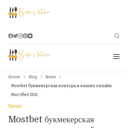
Bella's Kitchen
Food Tips, Recipes & Videos
Bella's Kitchen
Food Tips, Recipes & Videos
Home
Blog
News
Mostbet букмекерская контора и казино онлайн
Мостбет.1011
News
Mostbet букмекерская