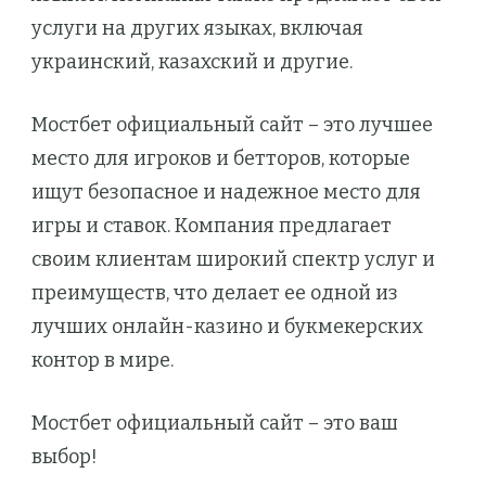
услуги на других языках, включая
украинский, казахский и другие.
Мостбет официальный сайт – это лучшее
место для игроков и бетторов, которые
ищут безопасное и надежное место для
игры и ставок. Компания предлагает
своим клиентам широкий спектр услуг и
преимуществ, что делает ее одной из
лучших онлайн-казино и букмекерских
контор в мире.
Мостбет официальный сайт – это ваш
выбор!