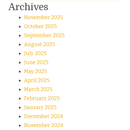
Archives
November 2025
October 2025
September 2025
August 2025
July 2025
June 2025
May 2025
April 2025
March 2025
February 2025
January 2025
December 2024
November 2024