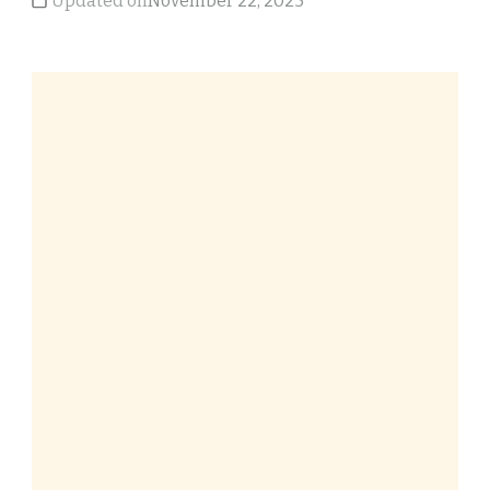
Updated on
November 22, 2025