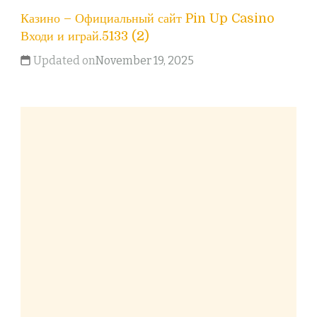
Казино – Официальный сайт Pin Up Casino
Входи и играй.5133 (2)
Updated on
November 19, 2025