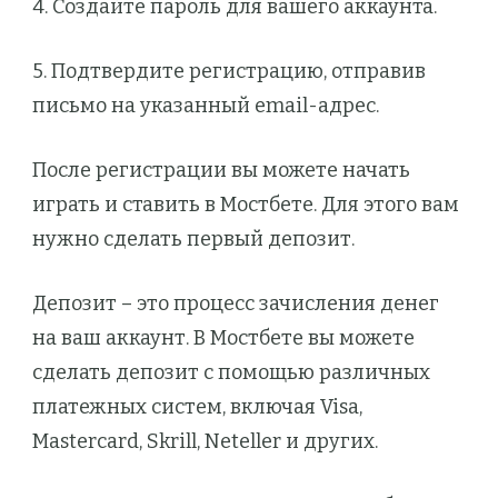
4. Создайте пароль для вашего аккаунта.
5. Подтвердите регистрацию, отправив
письмо на указанный email-адрес.
После регистрации вы можете начать
играть и ставить в Мостбете. Для этого вам
нужно сделать первый депозит.
Депозит – это процесс зачисления денег
на ваш аккаунт. В Мостбете вы можете
сделать депозит с помощью различных
платежных систем, включая Visa,
Mastercard, Skrill, Neteller и других.