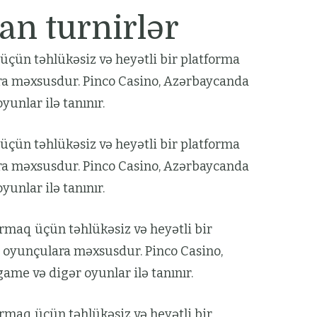
an turnirlər
üçün təhlükəsiz və heyətli bir platforma
ara məxsusdur. Pinco Casino, Azərbaycanda
unlar ilə tanınır.
üçün təhlükəsiz və heyətli bir platforma
ara məxsusdur. Pinco Casino, Azərbaycanda
unlar ilə tanınır.
ırmaq üçün təhlükəsiz və heyətli bir
n oyunçulara məxsusdur. Pinco Casino,
ame və digər oyunlar ilə tanınır.
ırmaq üçün təhlükəsiz və heyətli bir