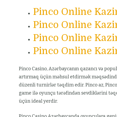
Pinco Online Kaz
Pinco Online Kazi
Pinco Online Kazi
Pinco Online Kazi
Pinco Casino, Azərbaycanın qazancı və populy
artırmaq üçün məhsul etdirmək məqsədindədi
düzenli turnirlər təqdim edir. Pinco az, Pi
game ilə oyunçu tərəfindən sevdiklərini tə
üçün ideal yerdir.
Pinco Casino Azərbaycanda oyunçulara geniş oy