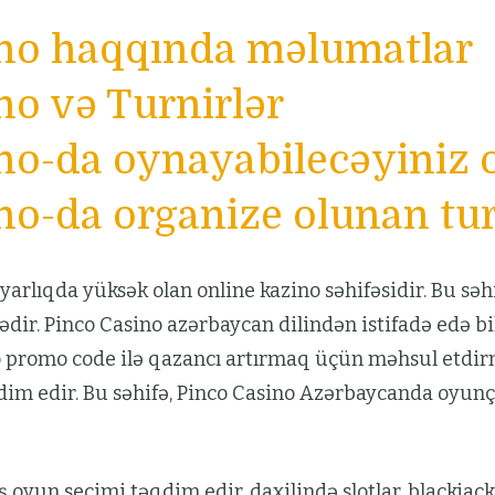
ino haqqında məlumatlar
no və Turnirlər
no-da oynayabilecəyiniz 
no-da organize olunan tur
arlıqda yüksək olan online kazino səhifəsidir. Bu səh
r. Pinco Casino azərbaycan dilindən istifadə edə bi
nco promo code ilə qazancı artırmaq üçün məhsul etdi
qdim edir. Bu səhifə, Pinco Casino Azərbaycanda oyu
un seçimi təqdim edir, daxilində slotlar, blackjack, 