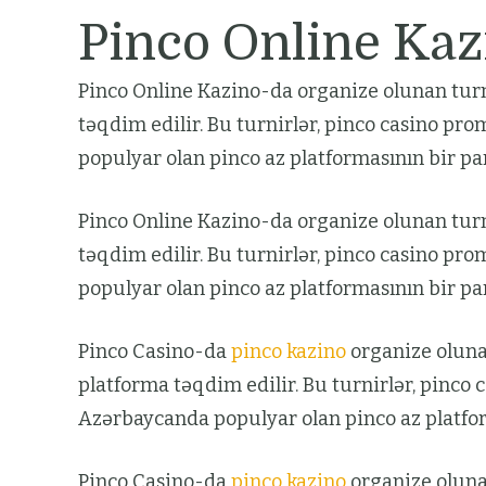
Pinco Online Kaz
Pinco Online Kazino-da organize olunan turni
təqdim edilir. Bu turnirlər, pinco casino p
populyar olan pinco az platformasının bir par
Pinco Online Kazino-da organize olunan turni
təqdim edilir. Bu turnirlər, pinco casino p
populyar olan pinco az platformasının bir par
Pinco Casino-da
pinco kazino
organize olunan
platforma təqdim edilir. Bu turnirlər, pinc
Azərbaycanda populyar olan pinco az platform
Pinco Casino-da
pinco kazino
organize olunan