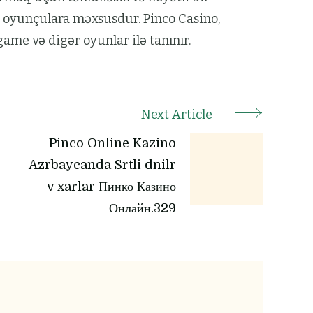
n oyunçulara məxsusdur. Pinco Casino,
ame və digər oyunlar ilə tanınır.
Next Article
Pinco Online Kazino
Azrbaycanda Srtli dnilr
v xarlar Пинко Казино
Онлайн.329