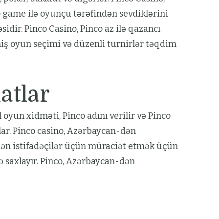
 game ilə oyunçu tərəfindən sevdiklərini
idir. Pinco Casino, Pinco az ilə qazancı
ş oyun seçimi və düzenli turnirlər təqdim
atlar
 oyun xidməti, Pinco adını verilir və Pinco
lar. Pinco casino, Azərbaycan-dən
dən istifadəçilər üçün müraciət etmək üçün
ə saxlayır. Pinco, Azərbaycan-dən