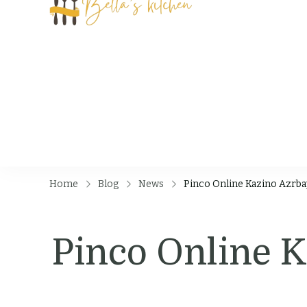
Bella's Kit
Food Tips, Recipes
Home
Blog
News
Pinco Online Kazino Azrba
Pinco Online 