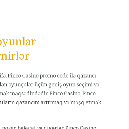
oyunlar
nirlər
ifə, Pinco Casino promo code ilə qazancı
lən oyunçular üçün geniş oyun seçimi və
rmək məqsədindədir. Pinco Casino, Pinco
nçuların qazancını artırmaq və məşq etmək
poker, bakarat və digərlər. Pinco Casino,