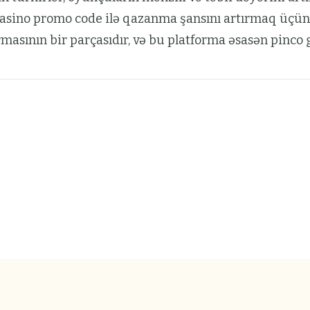
o casino promo code ilə qazanma şansını artırmaq üçü
asının bir parçasıdır, və bu platforma əsasən pinco g