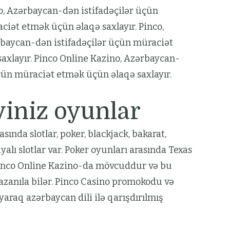
o, Azərbaycan-dən istifadəçilər üçün
ciət etmək üçün əlaqə saxlayır. Pinco,
rbaycan-dən istifadəçilər üçün müraciət
axlayır. Pinco Online Kazino, Azərbaycan-
çün müraciət etmək üçün əlaqə saxlayır.
iniz oyunlar
nda slotlar, poker, blackjack, bakarat,
iyalı slotlar var. Poker oyunları arasında Texas
 Pinco Online Kazino-da mövcuddur və bu
azanıla bilər. Pinco Casino promokodu və
yaraq azərbaycan dili ilə qarışdırılmış