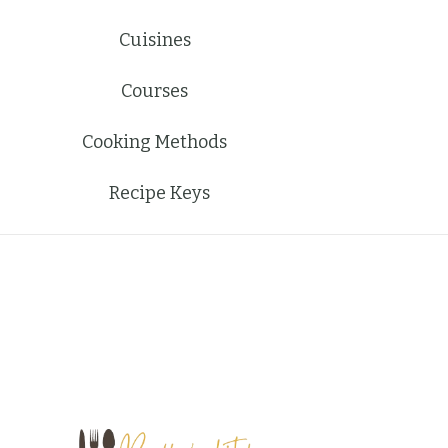
Cuisines
Courses
Cooking Methods
Recipe Keys