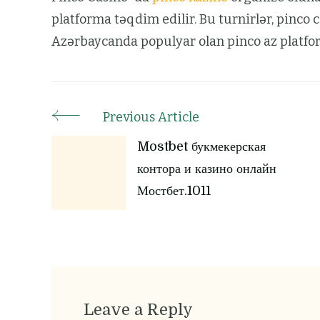
platforma təqdim edilir. Bu turnirlər, pinc
Azərbaycanda populyar olan pinco az platform
Previous Article
Mostbet букмекерская
контора и казино онлайн
Мостбет.1011
Leave a Reply