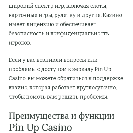
широкий спектр игр, включая слоты,
карточные игры, рулетку и другие. Казино
имеет лицензию и обеспечивает
безопасность и конфиденциальность
игроков.
Если у вас возникли вопросы или
проблемы с доступом к зеркалу Pin Up
Casino, вы можете обратиться к поддержке
казино, которая работает круглосуточно,
чтобы помочь вам решить проблемы.
Преимущества и функции
Pin Up Casino