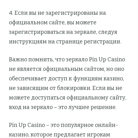
4. Если вы не зарегистрированы на
официальном сайте, вы можете
зарегистрироваться на зеркале, следуя
инструкциям на странице регистрации.
Важно помнить, что зеркало Pin Up Casino
не является официальным сайтом, но оно
обеспечивает доступ к функциям казино,
не зависящим от блокировки. Если вы не
можете доступаться официальному сайту,
вход на зеркало – это лучшее решение.
Pin Up Casino – это популярное онлайн-
казино, которое предлагает игрокам