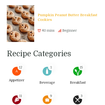
Pumpkin Peanut Butter Breakfast
Cookies
40 mins
Beginner
Recipe Categories
12
1
15
A
Appetizer
Beverage
Breakfast
11
9
3