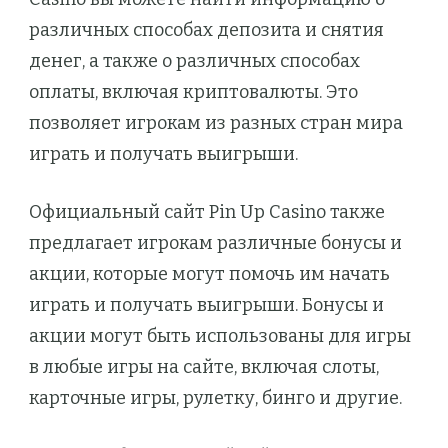
различных способах депозита и снятия
денег, а также о различных способах
оплаты, включая криптовалюты. Это
позволяет игрокам из разных стран мира
играть и получать выигрыши.
Официальный сайт Pin Up Casino также
предлагает игрокам различные бонусы и
акции, которые могут помочь им начать
играть и получать выигрыши. Бонусы и
акции могут быть использованы для игры
в любые игры на сайте, включая слоты,
карточные игры, рулетку, бинго и другие.