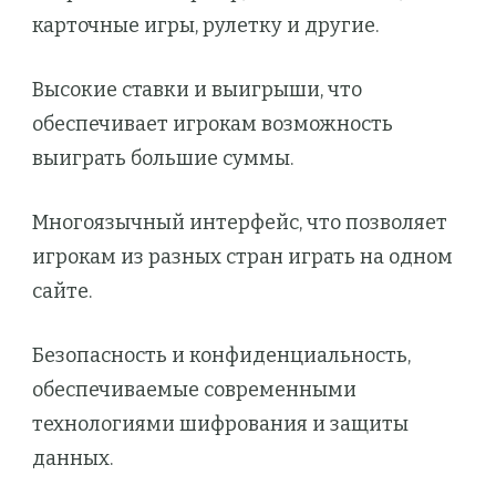
карточные игры, рулетку и другие.
Высокие ставки и выигрыши, что
обеспечивает игрокам возможность
выиграть большие суммы.
Многоязычный интерфейс, что позволяет
игрокам из разных стран играть на одном
сайте.
Безопасность и конфиденциальность,
обеспечиваемые современными
технологиями шифрования и защиты
данных.