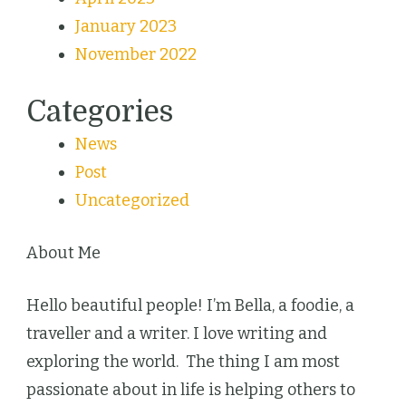
January 2023
November 2022
Categories
News
Post
Uncategorized
About Me
Hello beautiful people! I’m Bella, a foodie, a
traveller and a writer. I love writing and
exploring the world. The thing I am most
passionate about in life is helping others to