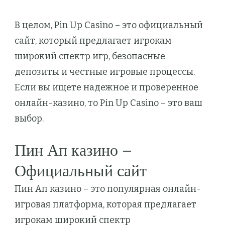
В целом, Pin Up Casino – это официальный
сайт, который предлагает игрокам
широкий спектр игр, безопасные
депозиты и честные игровые процессы.
Если вы ищете надежное и проверенное
онлайн-казино, то Pin Up Casino – это ваш
выбор.
Пин Ап казино –
Официальный сайт
Пин Ап казино – это популярная онлайн-
игровая платформа, которая предлагает
игрокам широкий спектр