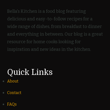
Bella's Kitchen is a food blog featuring
delicious and easy-to-follow recipes for a
wide range of dishes, from breakfast to dinner
and everything in between. Our blog is a great
resource for home cooks looking for
inspiration and new ideas in the kitchen.
Quick Links
About
Contact
FAQs