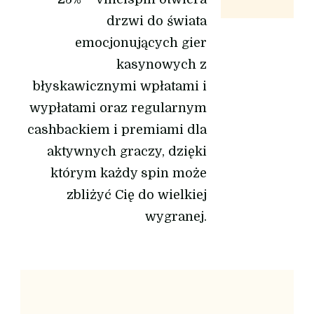
drzwi do świata
emocjonujących gier
kasynowych z
błyskawicznymi wpłatami i
wypłatami oraz regularnym
cashbackiem i premiami dla
aktywnych graczy, dzięki
którym każdy spin może
zbliżyć Cię do wielkiej
wygranej.