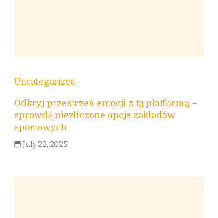
Uncategorized
Odkryj przestrzeń emocji z tą platformą –
sprawdź niezliczone opcje zakładów
sportowych
July 22, 2025