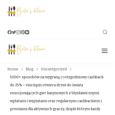
Bella's Kitchen
Food Tips, Recipes & Videos
Bella's Kitchen
Food Tips, Recipes & Videos
Home
Blog
Uncategorized
5000+ sposobów na wygraną i cotygodniowy cashback
do 25% – vincispin otwiera drzwi do świata
emocjonujących gier kasynowych z błyskawicznymi
wpłatami i wypłatami oraz regularnym cashbackiem i
premiami dla aktywnych graczy, dzięki którym każdy