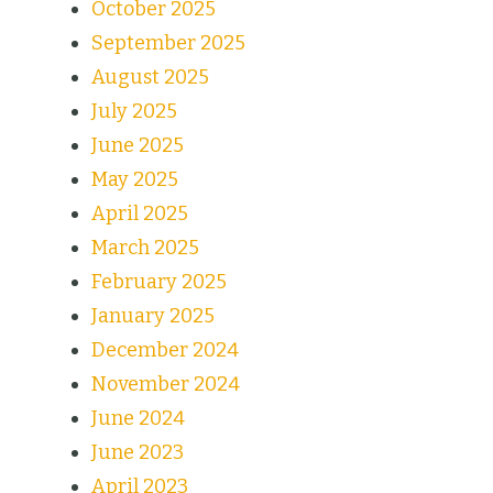
October 2025
September 2025
August 2025
July 2025
June 2025
May 2025
April 2025
March 2025
February 2025
January 2025
December 2024
November 2024
June 2024
June 2023
April 2023