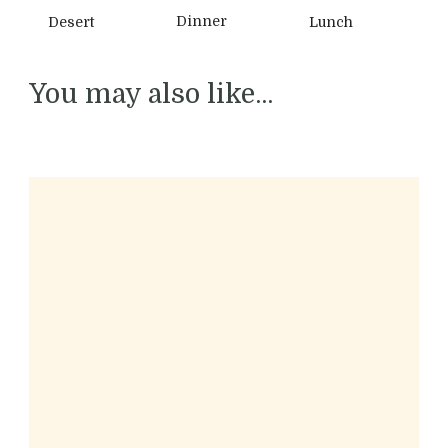
Dinner
Desert
Lunch
You may also like...