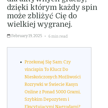
dzięki którym każdy spin
może zbliżyć Cię do
wielkiej wygranej.
February 19, 2025
6 min read
Przekonaj Się Sam: Czy
vincispin To Klucz Do
Nieskończonych Możliwości
Rozrywki w Świecie Kasyn
Online z Ponad 5000 Grami,
Szybkim Depozytem i
Ekscytującymi Nagrodami?