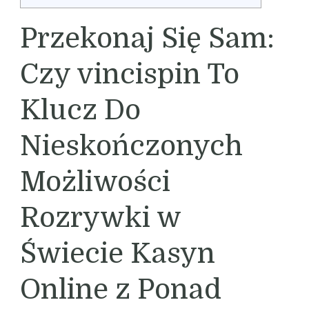
Przekonaj Się Sam:
Czy vincispin To
Klucz Do
Nieskończonych
Możliwości
Rozrywki w
Świecie Kasyn
Online z Ponad