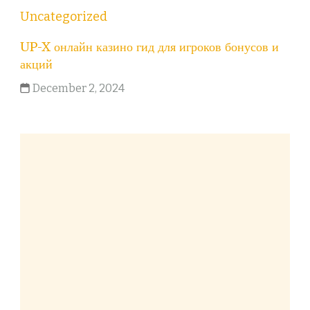
Uncategorized
UP-X онлайн казино гид для игроков бонусов и
акций
December 2, 2024