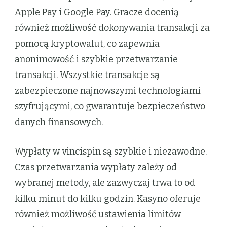
Apple Pay i Google Pay. Gracze docenią
również możliwość dokonywania transakcji za
pomocą kryptowalut, co zapewnia
anonimowość i szybkie przetwarzanie
transakcji. Wszystkie transakcje są
zabezpieczone najnowszymi technologiami
szyfrującymi, co gwarantuje bezpieczeństwo
danych finansowych.
Wypłaty w vincispin są szybkie i niezawodne.
Czas przetwarzania wypłaty zależy od
wybranej metody, ale zazwyczaj trwa to od
kilku minut do kilku godzin. Kasyno oferuje
również możliwość ustawienia limitów