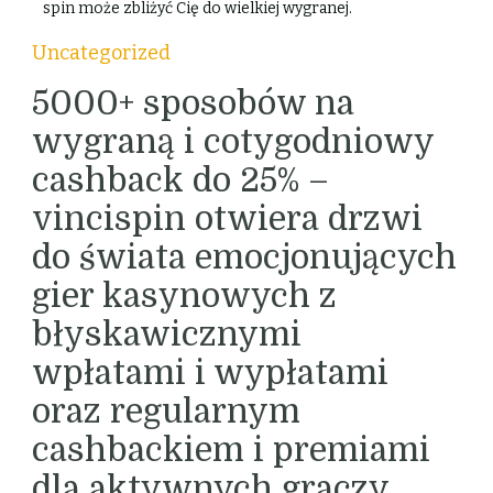
spin może zbliżyć Cię do wielkiej wygranej.
Uncategorized
5000+ sposobów na
wygraną i cotygodniowy
cashback do 25% –
vincispin otwiera drzwi
do świata emocjonujących
gier kasynowych z
błyskawicznymi
wpłatami i wypłatami
oraz regularnym
cashbackiem i premiami
dla aktywnych graczy,