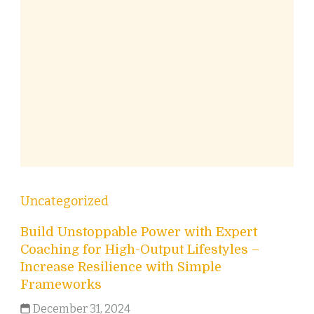
Uncategorized
Build Unstoppable Power with Expert
Coaching for High-Output Lifestyles –
Increase Resilience with Simple
Frameworks
December 31, 2024