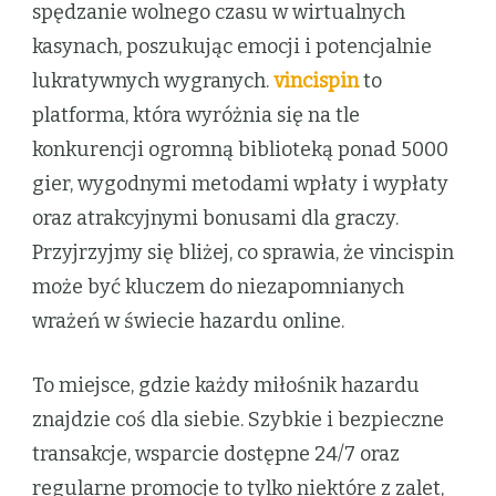
spędzanie wolnego czasu w wirtualnych
kasynach, poszukując emocji i potencjalnie
lukratywnych wygranych.
vincispin
to
platforma, która wyróżnia się na tle
konkurencji ogromną biblioteką ponad 5000
gier, wygodnymi metodami wpłaty i wypłaty
oraz atrakcyjnymi bonusami dla graczy.
Przyjrzyjmy się bliżej, co sprawia, że vincispin
może być kluczem do niezapomnianych
wrażeń w świecie hazardu online.
To miejsce, gdzie każdy miłośnik hazardu
znajdzie coś dla siebie. Szybkie i bezpieczne
transakcje, wsparcie dostępne 24/7 oraz
regularne promocje to tylko niektóre z zalet,