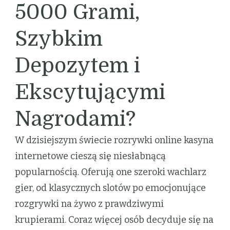
5000 Grami,
Szybkim
Depozytem i
Ekscytującymi
Nagrodami?
W dzisiejszym świecie rozrywki online kasyna
internetowe cieszą się niesłabnącą
popularnością. Oferują one szeroki wachlarz
gier, od klasycznych slotów po emocjonujące
rozgrywki na żywo z prawdziwymi
krupierami. Coraz więcej osób decyduje się na