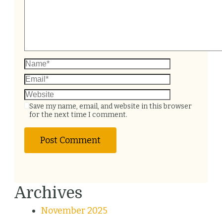
Save my name, email, and website in this browser
for the next time I comment.
Archives
November 2025