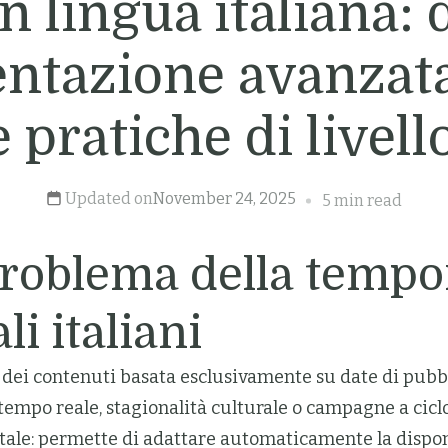
in lingua italiana: 
entazione avanzata
e pratiche di livell
Updated on
November 24, 2025
5 min read
problema della tempor
li italiani
e dei contenuti basata esclusivamente su date di pubbl
n tempo reale, stagionalità culturale o campagne a ci
: permette di adattare automaticamente la disponibili