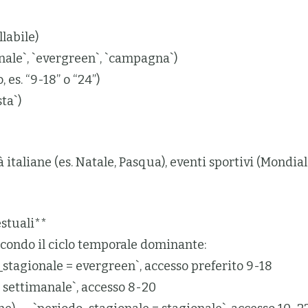
labile)
nale`, `evergreen`, `campagna`)
 es. “9-18” o “24”)
ta`)
tà italiane (es. Natale, Pasqua), eventi sportivi (Mondi
estuali**
condo il ciclo temporale dominante:
_stagionale = evergreen`, accesso preferito 9-18
 settimanale`, accesso 8-20