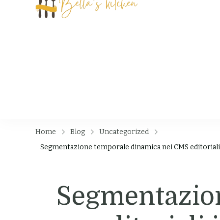
Bella's Kit
Food Tips, Recipes
Home
Blog
Uncategorized
Segmentazione temporale dinamica nei CMS editoriali in 
Segmentazio