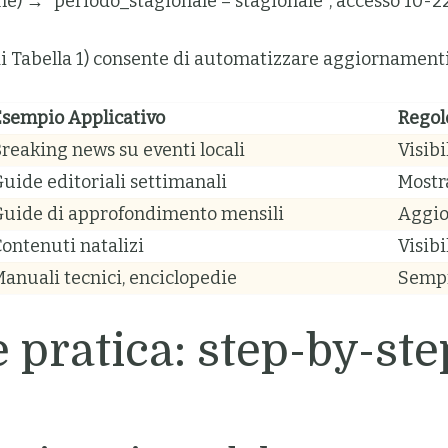
che) → `periodo_stagionale = stagionale`, accesso 10-2
 Tabella 1) consente di automatizzare aggiornamenti
Esempio Applicativo
Regole
reaking news su eventi locali
Visibi
uide editoriali settimanali
Mostra
Guide di approfondimento mensili
Aggio
ontenuti natalizi
Visib
anuali tecnici, enciclopedie
Sempr
ratica: step-by-step