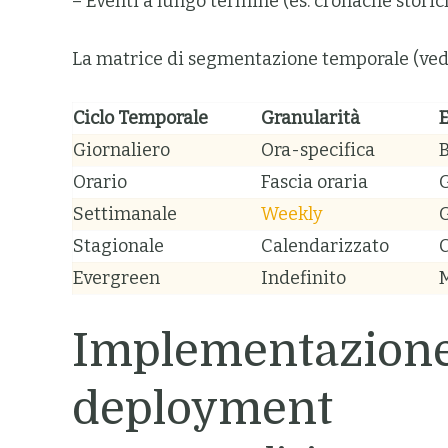
– Eventi a lungo termine (es. cronache stori
La matrice di segmentazione temporale (vedi
Ciclo Temporale
Granularità
Giornaliero
Ora-specifica
B
Orario
Fascia oraria
G
Settimanale
Weekly
Stagionale
Calendarizzato
C
Evergreen
Indefinito
M
Implementazione p
deployment