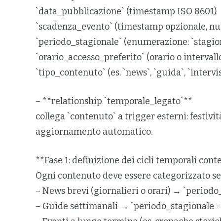
`data_pubblicazione` (timestamp ISO 8601)
`scadenza_evento` (timestamp opzionale, nul
`periodo_stagionale` (enumerazione: `stagio
`orario_accesso_preferito` (orario o intervallo,
`tipo_contenuto` (es. `news`, `guida`, `intervis
– **relationship `temporale_legato`**
collega `contenuto` a trigger esterni: festivi
aggiornamento automatico.
**Fase 1: definizione dei cicli temporali cont
Ogni contenuto deve essere categorizzato se
– News brevi (giornalieri o orari) → `periodo
– Guide settimanali → `periodo_stagionale =