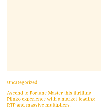
Uncategorized
Ascend to Fortune Master this thrilling
Plinko experience with a market-leading
RTP and massive multipliers.