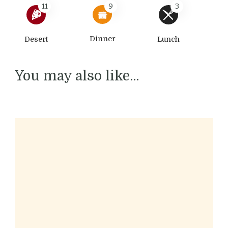
11
9
3
Dinner
Desert
Lunch
You may also like...