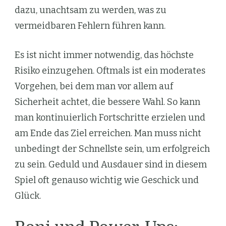
dazu, unachtsam zu werden, was zu
vermeidbaren Fehlern führen kann.
Es ist nicht immer notwendig, das höchste
Risiko einzugehen. Oftmals ist ein moderates
Vorgehen, bei dem man vor allem auf
Sicherheit achtet, die bessere Wahl. So kann
man kontinuierlich Fortschritte erzielen und
am Ende das Ziel erreichen. Man muss nicht
unbedingt der Schnellste sein, um erfolgreich
zu sein. Geduld und Ausdauer sind in diesem
Spiel oft genauso wichtig wie Geschick und
Glück.