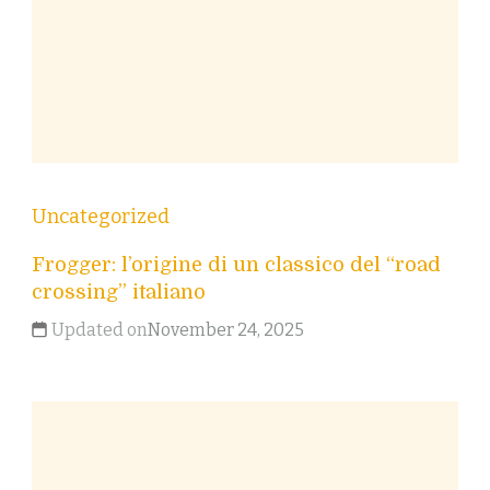
Uncategorized
Frogger: l’origine di un classico del “road
crossing” italiano
Updated on
November 24, 2025