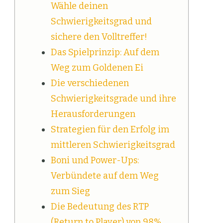
Wähle deinen
Schwierigkeitsgrad und
sichere den Volltreffer!
Das Spielprinzip: Auf dem
Weg zum Goldenen Ei
Die verschiedenen
Schwierigkeitsgrade und ihre
Herausforderungen
Strategien für den Erfolg im
mittleren Schwierigkeitsgrad
Boni und Power-Ups:
Verbündete auf dem Weg
zum Sieg
Die Bedeutung des RTP
(Return to Player) von 98%