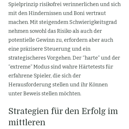
Spielprinzip risikofrei verinnerlichen und sich
mit den Hindernissen und Boni vertraut
machen. Mit steigendem Schwierigkeitsgrad
nehmen sowohl das Risiko als auch der
potentielle Gewinn zu, erfordern aber auch
eine präzisere Steuerung und ein
strategischeres Vorgehen. Der “harte” und der
“extreme” Modus sind wahre Härtetests für
erfahrene Spieler, die sich der
Herausforderung stellen und ihr Können
unter Beweis stellen möchten.
Strategien für den Erfolg im
mittleren