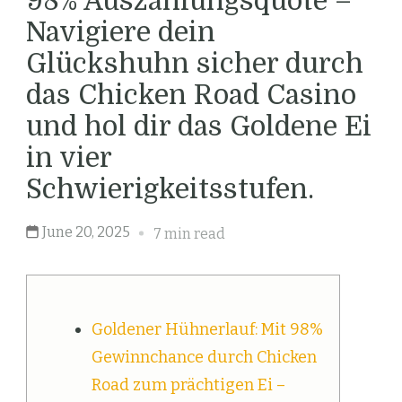
98% Auszahlungsquote –
Navigiere dein
Glückshuhn sicher durch
das Chicken Road Casino
und hol dir das Goldene Ei
in vier
Schwierigkeitsstufen.
June 20, 2025
7 min read
Goldener Hühnerlauf: Mit 98%
Gewinnchance durch Chicken
Road zum prächtigen Ei –