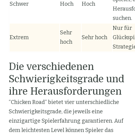
Schwer
Hoch
Hoch
Herausf
suchen.
Nur für
Sehr
Extrem
Sehr hoch
Glückspi
hoch
Strategi
Die verschiedenen
Schwierigkeitsgrade und
ihre Herausforderungen
“Chicken Road” bietet vier unterschiedliche
Schwierigkeitsgrade, die jeweils eine
einzigartige Spielerfahrung garantieren. Auf
dem leichtesten Level können Spieler das