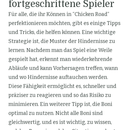
fortgeschrittene Spieler
Für alle, die ihr Können in “Chicken Road”
perfektionieren möchten, gibt es einige Tipps
und Tricks, die helfen können. Eine wichtige
Strategie ist, die Muster der Hindernisse zu
lernen. Nachdem man das Spiel eine Weile
gespielt hat, erkennt man wiederkehrende
Abläufe und kann Vorhersagen treffen, wann
und wo Hindernisse auftauchen werden.
Diese Fähigkeit ermöglicht es, schneller und
präziser zu reagieren und so das Risiko zu
minimieren. Ein weiterer Tipp ist, die Boni
optimal zu nutzen. Nicht alle Boni sind
gleichwertig, und es ist wichtig, zu wissen,