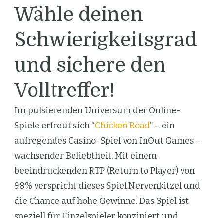
Wähle deinen
Schwierigkeitsgrad
und sichere den
Volltreffer!
Im pulsierenden Universum der Online-
Spiele erfreut sich “
Chicken Road
” – ein
aufregendes Casino-Spiel von InOut Games –
wachsender Beliebtheit. Mit einem
beeindruckenden RTP (Return to Player) von
98% verspricht dieses Spiel Nervenkitzel und
die Chance auf hohe Gewinne. Das Spiel ist
speziell für Einzelspieler konzipiert und