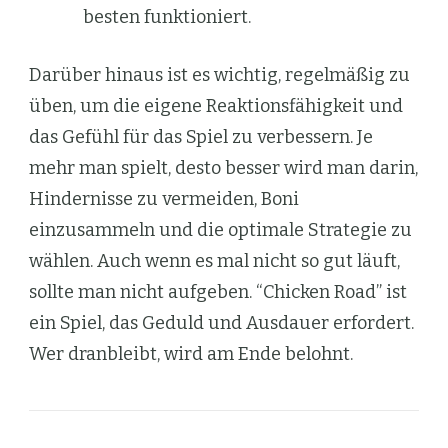
besten funktioniert.
Darüber hinaus ist es wichtig, regelmäßig zu
üben, um die eigene Reaktionsfähigkeit und
das Gefühl für das Spiel zu verbessern. Je
mehr man spielt, desto besser wird man darin,
Hindernisse zu vermeiden, Boni
einzusammeln und die optimale Strategie zu
wählen. Auch wenn es mal nicht so gut läuft,
sollte man nicht aufgeben. “Chicken Road” ist
ein Spiel, das Geduld und Ausdauer erfordert.
Wer dranbleibt, wird am Ende belohnt.