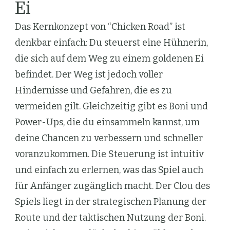
Ei
Das Kernkonzept von “Chicken Road” ist
denkbar einfach: Du steuerst eine Hühnerin,
die sich auf dem Weg zu einem goldenen Ei
befindet. Der Weg ist jedoch voller
Hindernisse und Gefahren, die es zu
vermeiden gilt. Gleichzeitig gibt es Boni und
Power-Ups, die du einsammeln kannst, um
deine Chancen zu verbessern und schneller
voranzukommen. Die Steuerung ist intuitiv
und einfach zu erlernen, was das Spiel auch
für Anfänger zugänglich macht. Der Clou des
Spiels liegt in der strategischen Planung der
Route und der taktischen Nutzung der Boni.