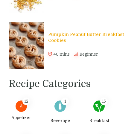
Pumpkin Peanut Butter Breakfast
Cookies
40 mins
Beginner
Recipe Categories
12
1
15
A
Appetizer
Beverage
Breakfast