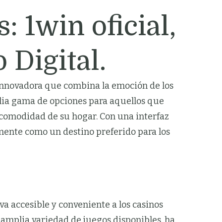
 1win oficial,
 Digital.
nnovadora que combina la emoción de los
plia gama de opciones para aquellos que
a comodidad de su hogar. Con una interfaz
mente como un destino preferido para los
va accesible y conveniente a los casinos
 amplia variedad de juegos disponibles, ha