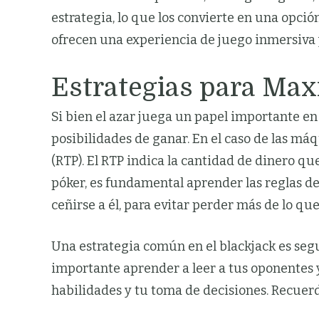
estrategia, lo que los convierte en una opci
ofrecen una experiencia de juego inmersiva y
Estrategias para Max
Si bien el azar juega un papel importante e
posibilidades de ganar. En el caso de las m
(RTP). El RTP indica la cantidad de dinero qu
póker, es fundamental aprender las reglas de
ceñirse a él, para evitar perder más de lo qu
Una estrategia común en el blackjack es segui
importante aprender a leer a tus oponentes 
habilidades y tu toma de decisiones. Recuerd