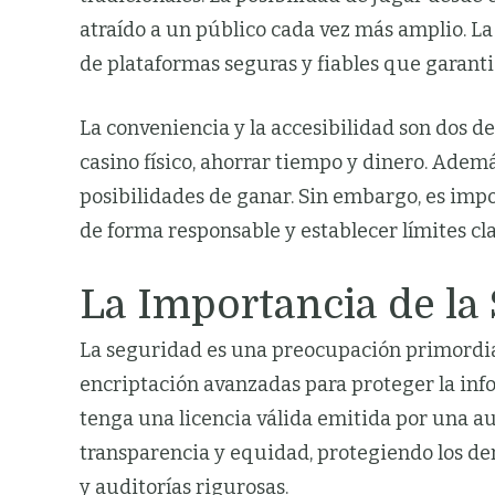
atraído a un público cada vez más amplio. L
de plataformas seguras y fiables que garanti
La conveniencia y la accesibilidad son dos de
casino físico, ahorrar tiempo y dinero. Adem
posibilidades de ganar. Sin embargo, es impo
de forma responsable y establecer límites cla
La Importancia de la
La seguridad es una preocupación primordial
encriptación avanzadas para proteger la info
tenga una licencia válida emitida por una a
transparencia y equidad, protegiendo los de
y auditorías rigurosas.