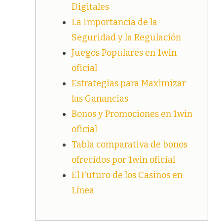
Digitales
La Importancia de la
Seguridad y la Regulación
Juegos Populares en 1win
oficial
Estrategias para Maximizar
las Ganancias
Bonos y Promociones en 1win
oficial
Tabla comparativa de bonos
ofrecidos por 1win oficial
El Futuro de los Casinos en
Línea