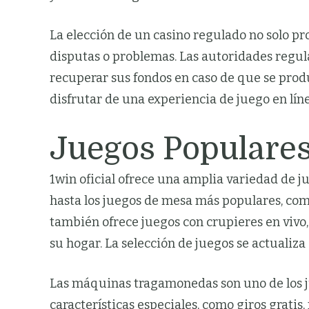
La elección de un casino regulado no solo pr
disputas o problemas. Las autoridades regul
recuperar sus fondos en caso de que se produ
disfrutar de una experiencia de juego en líne
Juegos Populares 
1win oficial ofrece una amplia variedad de j
hasta los juegos de mesa más populares, como 
también ofrece juegos con crupieres en vivo
su hogar. La selección de juegos se actualiz
Las máquinas tragamonedas son uno de los j
características especiales, como giros gratis