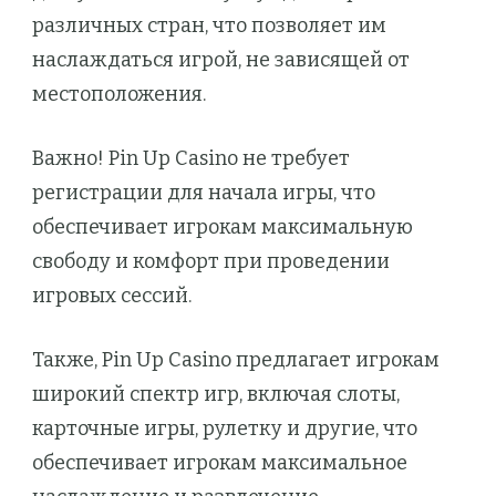
различных стран, что позволяет им
наслаждаться игрой, не зависящей от
местоположения.
Важно! Pin Up Casino не требует
регистрации для начала игры, что
обеспечивает игрокам максимальную
свободу и комфорт при проведении
игровых сессий.
Также, Pin Up Casino предлагает игрокам
широкий спектр игр, включая слоты,
карточные игры, рулетку и другие, что
обеспечивает игрокам максимальное