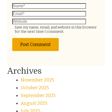
Save my name, email, and website in this browser
for the next time I comment.
Archives
November 2025
October 2025
September 2025
August 2025
July 2025