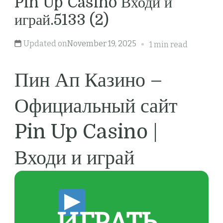
Pin Up Casino Входи и
играй.5133 (2)
Updated on
November 19, 2025
1 min read
Пин Ап Казино –
Официальный сайт
Pin Up Casino |
Входи и играй
ИГРАТЬ