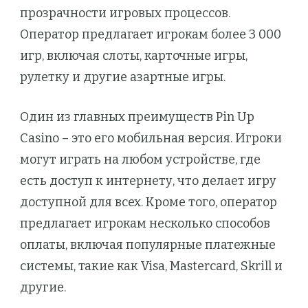
прозрачности игровых процессов.
Оператор предлагает игрокам более 3 000
игр, включая слоты, карточные игры,
рулетку и другие азартные игры.
Один из главных преимуществ Pin Up
Casino – это его мобильная версия. Игроки
могут играть на любом устройстве, где
есть доступ к интернету, что делает игру
доступной для всех. Кроме того, оператор
предлагает игрокам несколько способов
оплаты, включая популярные платежные
системы, такие как Visa, Mastercard, Skrill и
другие.