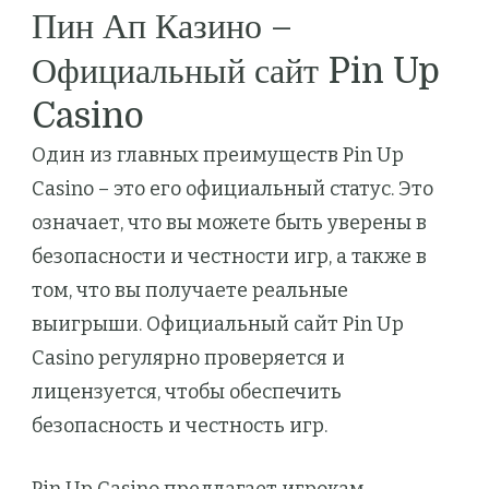
Пин Ап Казино –
Официальный сайт Pin Up
Casino
Один из главных преимуществ Pin Up
Casino – это его официальный статус. Это
означает, что вы можете быть уверены в
безопасности и честности игр, а также в
том, что вы получаете реальные
выигрыши. Официальный сайт Pin Up
Casino регулярно проверяется и
лицензуется, чтобы обеспечить
безопасность и честность игр.
Pin Up Casino предлагает игрокам