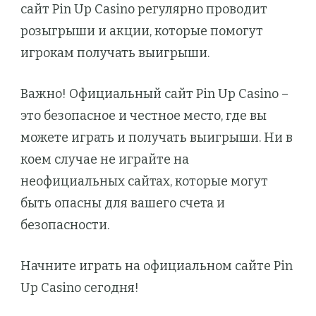
сайт Pin Up Casino регулярно проводит
розыгрыши и акции, которые помогут
игрокам получать выигрыши.
Важно! Официальный сайт Pin Up Casino –
это безопасное и честное место, где вы
можете играть и получать выигрыши. Ни в
коем случае не играйте на
неофициальных сайтах, которые могут
быть опасны для вашего счета и
безопасности.
Начните играть на официальном сайте Pin
Up Casino сегодня!