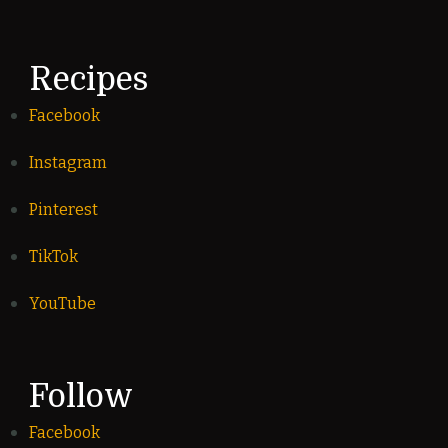
Recipes
Facebook
Instagram
Pinterest
TikTok
YouTube
Follow
Facebook