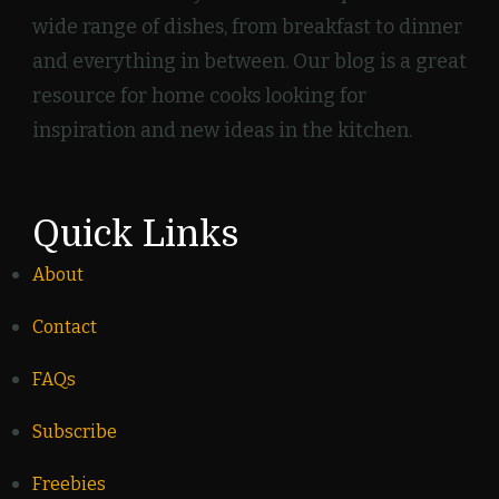
wide range of dishes, from breakfast to dinner
and everything in between. Our blog is a great
resource for home cooks looking for
inspiration and new ideas in the kitchen.
Quick Links
About
Contact
FAQs
Subscribe
Freebies