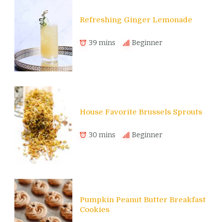
Refreshing Ginger Lemonade
39 mins
Beginner
House Favorite Brussels Sprouts
30 mins
Beginner
Pumpkin Peanut Butter Breakfast
Cookies