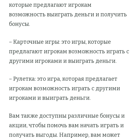
которые предлагают игрокам
возможность выиграть деньги и получить
бонусы.
– Карточные игры: это игры, которые
предлагают игрокам возможность играть с
другими игроками и выиграть деньги.
– Рулетка: это игра, которая предлагает
игрокам возможность играть с другими
игроками и выиграть деньги.
Вам также доступны различные бонусы и
акции, чтобы помочь вам начать играть и
получать выгоды. Например, вам может