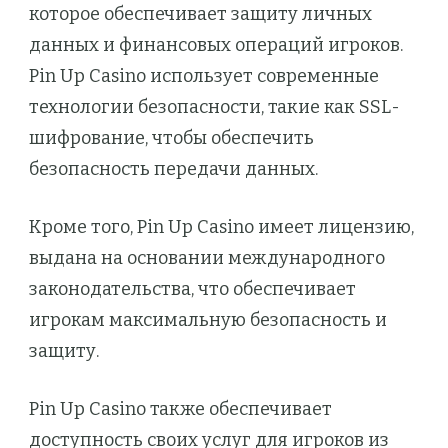
которое обеспечивает защиту личных
данных и финансовых операций игроков.
Pin Up Casino использует современные
технологии безопасности, такие как SSL-
шифрование, чтобы обеспечить
безопасность передачи данных.
Кроме того, Pin Up Casino имеет лицензию,
выдана на основании международного
законодательства, что обеспечивает
игрокам максимальную безопасность и
защиту.
Pin Up Casino также обеспечивает
доступность своих услуг для игроков из