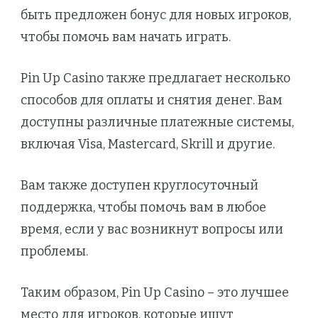
быть предложен бонус для новых игроков,
чтобы помочь вам начать играть.
Pin Up Casino также предлагает несколько
способов для оплаты и снятия денег. Вам
доступны различные платежные системы,
включая Visa, Mastercard, Skrill и другие.
Вам также доступен круглосуточный
поддержка, чтобы помочь вам в любое
время, если у вас возникнут вопросы или
проблемы.
Таким образом, Pin Up Casino – это лучшее
место для игроков, которые ищут