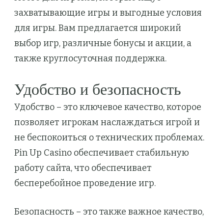
захватывающие игры и выгодные условия
для игры. Вам предлагается широкий
выбор игр, различные бонусы и акции, а
также круглосуточная поддержка.
Удобство и безопасность
Удобство – это ключевое качество, которое
позволяет игрокам наслаждаться игрой и
не беспокоиться о технических проблемах.
Pin Up Casino обеспечивает стабильную
работу сайта, что обеспечивает
бесперебойное проведение игр.
Безопасность – это также важное качество,