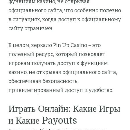
функциям казино, не открывая
официального сайта, что особенно полезно
в ситуациях, когда доступ к официальному
сайту ограничен.
В целом, зеркало Pin Up Casino – это
полезный ресурс, который позволяет
игрокам получать доступ к функциям
казино, не открывая официального сайта,
обеспечивая безопасность,
привилегированный доступ и удобство.
Играть Онлайн: Какие Игры
и Какие Payouts