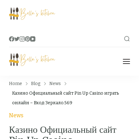
Bella's Kitchen
Food Tips, Recipes & Videos
Bella's Kitchen
Food Tips, Recipes & Videos
Home
Blog
News
Казино Официальный сайт Pin Up Casino играть
онлайн – Вход Зеркало.569
News
Казино Официальный сайт