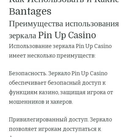
Вantages
Преимущества использования
зеркала Pin Up Casino
Использование зеркала Pin Up Casino
имеет несколько преимуществ:
Безопасность. Зеркало Pin Up Casino
обеспечивает безопасный доступ к
функциям казино, защищая игрока от
мошенников и хакеров.
Привилегированный доступ. Зеркало
позволяет игрокам доступаться к