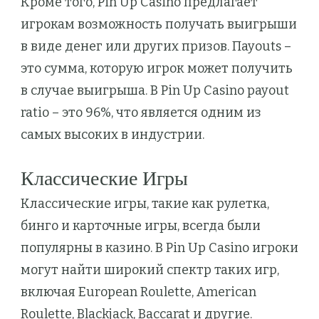
Кроме того, Pin Up Casino предлагает
игрокам возможность получать выигрыши
в виде денег или других призов. Пayouts –
это сумма, которую игрок может получить
в случае выигрыша. В Pin Up Casino payout
ratio – это 96%, что является одним из
самых высоких в индустрии.
Классические Игры
Классические игры, такие как рулетка,
бинго и карточные игры, всегда были
популярны в казино. В Pin Up Casino игроки
могут найти широкий спектр таких игр,
включая European Roulette, American
Roulette, Blackjack, Baccarat и другие.