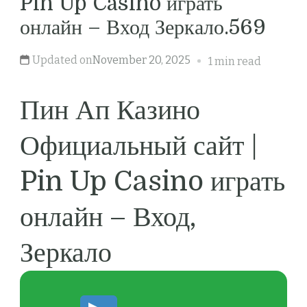
Pin Up Casino играть
онлайн – Вход Зеркало.569
Updated on
November 20, 2025
1 min read
Пин Ап Казино
Официальный сайт |
Pin Up Casino играть
онлайн – Вход,
Зеркало