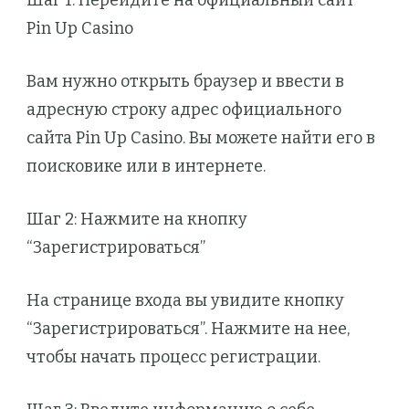
Pin Up Casino
Вам нужно открыть браузер и ввести в
адресную строку адрес официального
сайта Pin Up Casino. Вы можете найти его в
поисковике или в интернете.
Шаг 2: Нажмите на кнопку
“Зарегистрироваться”
На странице входа вы увидите кнопку
“Зарегистрироваться”. Нажмите на нее,
чтобы начать процесс регистрации.