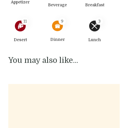
Appetizer
Beverage
Breakfast
11
9
3
Dinner
Desert
Lunch
You may also like...