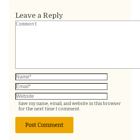
Leave a Reply
Save my name, email, and website in this browser
for the next time I comment.