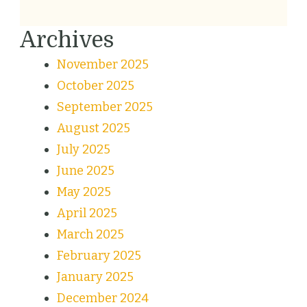
Archives
November 2025
October 2025
September 2025
August 2025
July 2025
June 2025
May 2025
April 2025
March 2025
February 2025
January 2025
December 2024