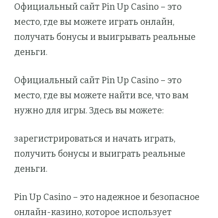
Официальный сайт Pin Up Casino – это
место, где вы можете играть онлайн,
получать бонусы и выигрывать реальные
деньги.
Официальный сайт Pin Up Casino – это
место, где вы можете найти все, что вам
нужно для игры. Здесь вы можете:
зарегистрироваться и начать играть,
получить бонусы и выиграть реальные
деньги.
Pin Up Casino – это надежное и безопасное
онлайн-казино, которое использует