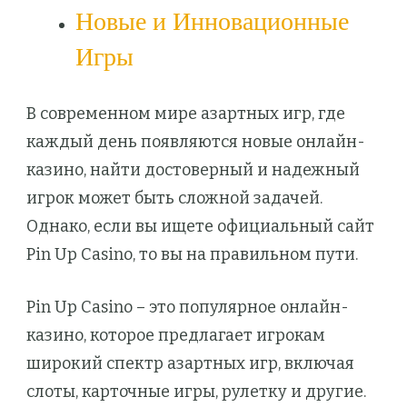
Новые и Инновационные
Игры
В современном мире азартных игр, где
каждый день появляются новые онлайн-
казино, найти достоверный и надежный
игрок может быть сложной задачей.
Однако, если вы ищете официальный сайт
Pin Up Casino, то вы на правильном пути.
Pin Up Casino – это популярное онлайн-
казино, которое предлагает игрокам
широкий спектр азартных игр, включая
слоты, карточные игры, рулетку и другие.