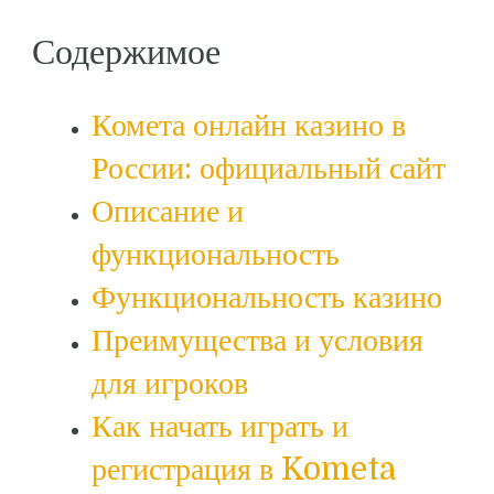
Содержимое
Комета онлайн казино в
России: официальный сайт
Описание и
функциональность
Функциональность казино
Преимущества и условия
для игроков
Как начать играть и
регистрация в Kometa