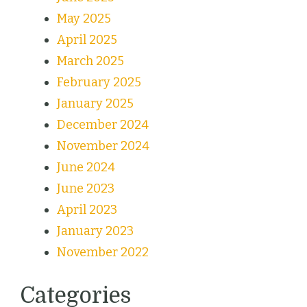
May 2025
April 2025
March 2025
February 2025
January 2025
December 2024
November 2024
June 2024
June 2023
April 2023
January 2023
November 2022
Categories