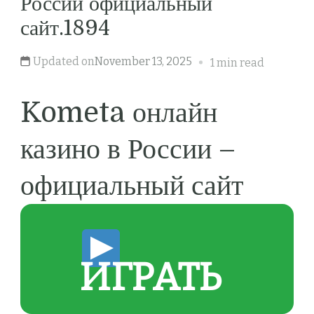
России официальный
сайт.1894
Updated on
November 13, 2025
1 min read
Kometa онлайн
казино в России –
официальный сайт
ИГРАТЬ