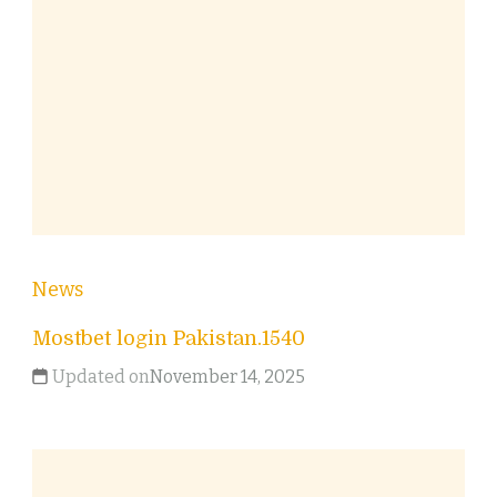
News
Mostbet login Pakistan.1540
Updated on
November 14, 2025