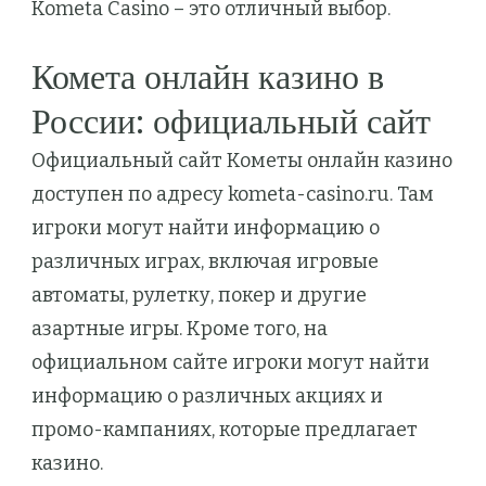
Kometa Casino – это отличный выбор.
Комета онлайн казино в
России: официальный сайт
Официальный сайт Кометы онлайн казино
доступен по адресу kometa-casino.ru. Там
игроки могут найти информацию о
различных играх, включая игровые
автоматы, рулетку, покер и другие
азартные игры. Кроме того, на
официальном сайте игроки могут найти
информацию о различных акциях и
промо-кампаниях, которые предлагает
казино.