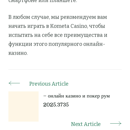
смартфоне или планшете.
В любом случае, мы рекомендуем вам
начать играть в Kometa Casino, чтобы
испытать на себе все преимущества и
функции этого популярного онлайн-
казино.
Previous Article
– онлайн казино и покер рум
2025.3735
Next Article