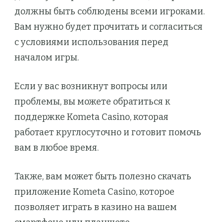
должны быть соблюдены всеми игроками.
Вам нужно будет прочитать и согласиться
с условиями использования перед
началом игры.
Если у вас возникнут вопросы или
проблемы, вы можете обратиться к
поддержке Kometa Casino, которая
работает круглосуточно и готовит помочь
вам в любое время.
Также, вам может быть полезно скачать
приложение Kometa Casino, которое
позволяет играть в казино на вашем