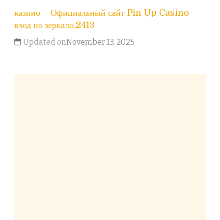
казино – Официальный сайт Pin Up Casino
вход на зеркало.2413
Updated on
November 13, 2025