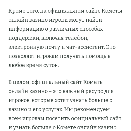
Кроме того, на официальном сайте Кометы
онлайн казино игроки могут найти
информацию о различных способах
поддержки, включая телефон,
электронную почту и чат-ассистент. Это
позволяет игрокам получать помощь в
любое время суток.
В целом, официальный сайт Кометы
онлайн казино – это важный ресурс для
игроков, которые хотят узнать больше о
казино и его услугах. Мы рекомендуем
всем игрокам посетить официальный сайт
и узнать больше о Комете онлайн казино.