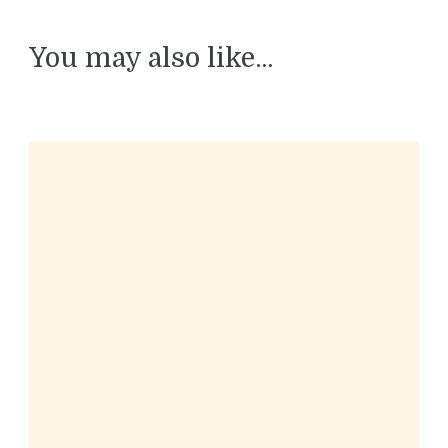
You may also like...