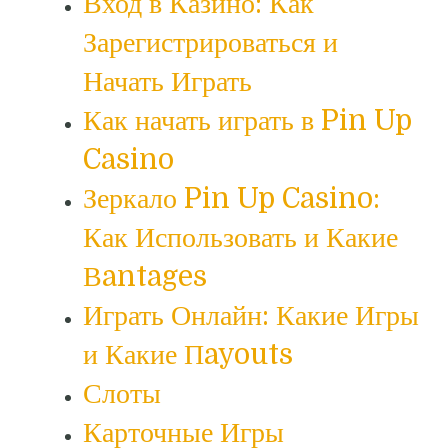
Вход в Казино: Как
Зарегистрироваться и
Начать Играть
Как начать играть в Pin Up
Casino
Зеркало Pin Up Casino:
Как Использовать и Какие
Вantages
Играть Онлайн: Какие Игры
и Какие Пayouts
Слоты
Карточные Игры