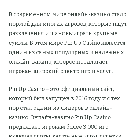
В современном мире онлайн-казино стало
нормой для многих игроков, которые ищут
развлечения и шанс выиграть крупные
суммы. В этом мире Pin Up Casino является
одним из самых популярных и надежных
онлайн-казино, которое предлагает
игрокам широкий спектр игр и услуг.
Pin Up Casino – это официальный сайт,
который был запущен в 2016 году и с тех
пор стал одним из лидеров в онлайн-
казино. Онлайн-казино Pin Up Casino
предлагает игрокам более 3 000 игр,
включая слоты, карточные игры, рулетку,