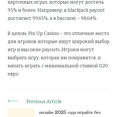
карточных играх, которые могут достичь
95% и более. Например, в blackjack payout
достигает 99,65%, а в baccarat – 98,64%.
В целом, Pin Up Casino – это отличное место
для игроков, которые ищут широкий выбор
игр и высокие payouts. Игроки могут
выбрать игру, которая им понравится, и
начать играть с минимальной ставкой 0,20
евро.
Previous Article
онлайн 2025 года играйте без