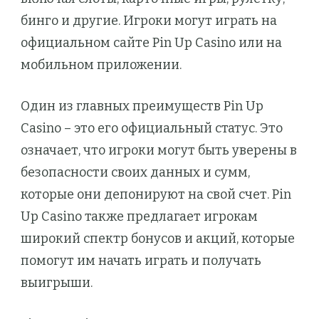
бинго и другие. Игроки могут играть на
официальном сайте Pin Up Casino или на
мобильном приложении.
Один из главных преимуществ Pin Up
Casino – это его официальный статус. Это
означает, что игроки могут быть уверены в
безопасности своих данных и сумм,
которые они депонируют на свой счет. Pin
Up Casino также предлагает игрокам
широкий спектр бонусов и акций, которые
помогут им начать играть и получать
выигрыши.