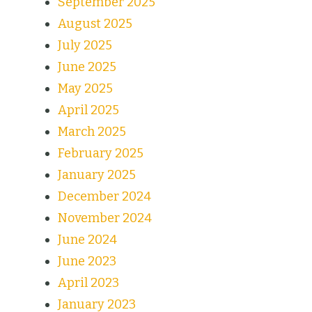
September 2025
August 2025
July 2025
June 2025
May 2025
April 2025
March 2025
February 2025
January 2025
December 2024
November 2024
June 2024
June 2023
April 2023
January 2023