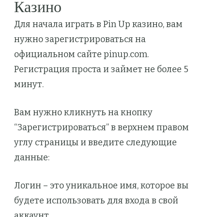
Казино
Для начала играть в Pin Up казино, вам
нужно зарегистрироваться на
официальном сайте pinup.com.
Регистрация проста и займет не более 5
минут.
Вам нужно кликнуть на кнопку
“Зарегистрироваться” в верхнем правом
углу страницы и введите следующие
данные:
Логин – это уникальное имя, которое вы
будете использовать для входа в свой
аккаунт.