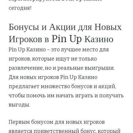
сегодня!
Бонусы и Акции для Новых
Игроков в Pin Up Казино
Pin Up Казино – это лучшее место для
игроков, которые ищут не только
развлечение, но и реальные выигрыши.
Для новых игроков Pin Up Казино
предлагает множество бонусов и акций,
чтобы помочь им начать играть и получать
выгоды.
Первым бонусом для новых игроков
является приветственный бонус, который