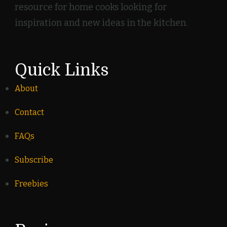
resource for home cooks looking for
inspiration and new ideas in the kitchen.
Quick Links
About
Contact
FAQs
Subscribe
Freebies