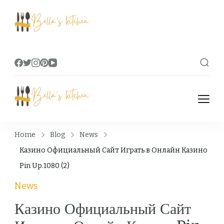
Bella's Kitchen
Food Tips, Recipes & Videos
Bella's Kitchen
Food Tips, Recipes & Videos
Home
Blog
News
Казино Официальный Сайт Играть в Онлайн Казино
Pin Up.1080 (2)
News
Казино Официальный Сайт