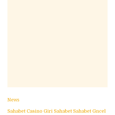
News
Sahabet Casino Giri Sahabet Sahabet Gncel