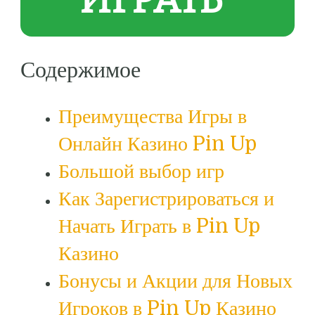
Содержимое
Преимущества Игры в
Онлайн Казино Pin Up
Большой выбор игр
Как Зарегистрироваться и
Начать Играть в Pin Up
Казино
Бонусы и Акции для Новых
Игроков в Pin Up Казино