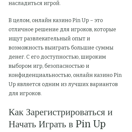
насладиться игрой.
В целом, онлайн казино Pin Up – это
отличное решение для игроков, которые
ищут развлекательный опыт и
возможность выиграть большие суммы
денег. С его доступностью, широким
выбором игр, безопасностью и
конфиденциальностью, онлайн казино Pin
Up является одним из лучших вариантов
для игроков.
Как Зарегистрироваться и
Начать Играть в Pin Up