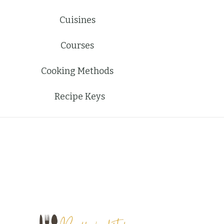
Cuisines
Courses
Cooking Methods
Recipe Keys