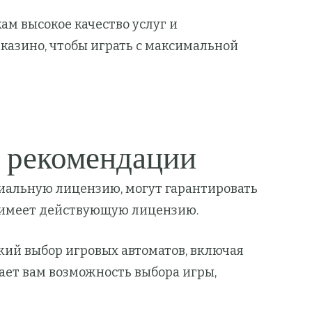
ам высокое качество услуг и
казино, чтобы играть с максимальной
и рекомендации
иальную лицензию, могут гарантировать
но имеет действующую лицензию.
кий выбор игровых автоматов, включая
ивает вам возможность выбора игры,