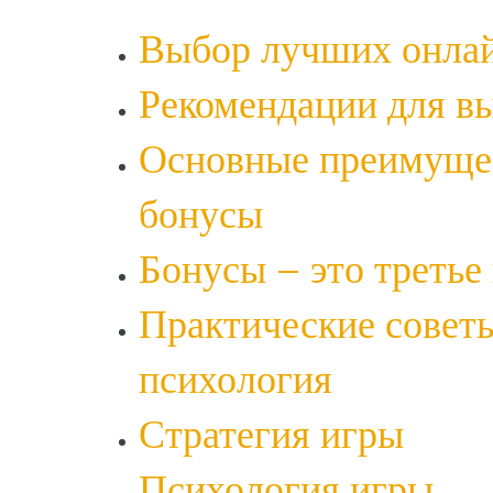
Выбор лучших онлай
Рекомендации для в
Основные преимущест
бонусы
Бонусы – это третье
Практические советы
психология
Стратегия игры
Психология игры