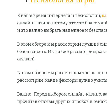
В наше время интернета и технологий,
ка
онлайн-казино, потому что это более удо
и это важно выбрать надежное и безопасн
В этом обзоре мы рассмотрим лучшие онл
безопасность. Мы также рассмотрим, как
отдачей.
В этом обзоре мы рассмотрим топ-казино
рассмотрим, какие факторы нужно учитыв
Важно! Перед выбором онлайн-казино, ва
прочитав отзывы других игроков и ознак