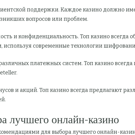
лиентской поддержки. Каждое казино должно им
озникших вопросов или проблем.
сть и конфиденциальность. Топ казино всегда о
 используя современные технологии шифровани
различных платежных систем. Топ казино всегд
teller.
сов и акций. Топ казино всегда предлагают раз
й.
ра лучшего онлайн-казино
омендациями для выбора лучшего онлайн-казин