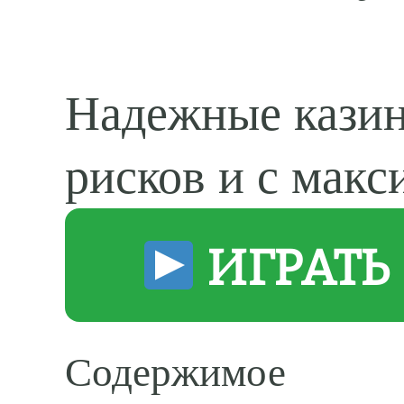
Надежные казин
рисков и с макс
ИГРАТЬ
Содержимое