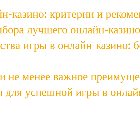
н-казино: критерии и реком
ыбора лучшего онлайн-казин
ва игры в онлайн-казино: бе
 и не менее важное преимуще
 для успешной игры в онлайн