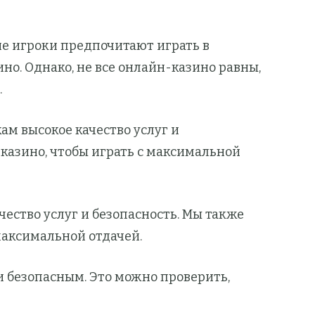
ие игроки предпочитают играть в
но. Однако, не все онлайн-казино равны,
.
ам высокое качество услуг и
казино, чтобы играть с максимальной
ество услуг и безопасность. Мы также
максимальной отдачей.
и безопасным. Это можно проверить,