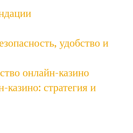
ендации
о
зопасность, удобство и
ство онлайн-казино
-казино: стратегия и