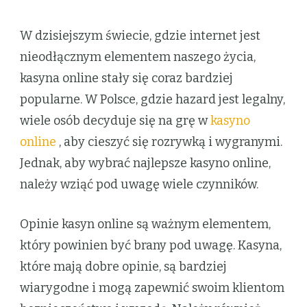
W dzisiejszym świecie, gdzie internet jest
nieodłącznym elementem naszego życia,
kasyna online stały się coraz bardziej
popularne. W Polsce, gdzie hazard jest legalny,
wiele osób decyduje się na grę w
kasyno
online
, aby cieszyć się rozrywką i wygranymi.
Jednak, aby wybrać najlepsze kasyno online,
należy wziąć pod uwagę wiele czynników.
Opinie kasyn online są ważnym elementem,
który powinien być brany pod uwagę. Kasyna,
które mają dobre opinie, są bardziej
wiarygodne i mogą zapewnić swoim klientom