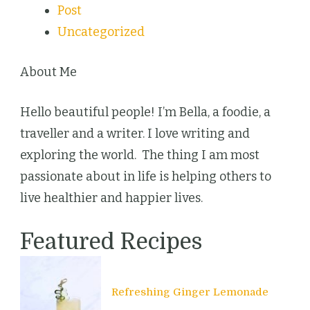
Post
Uncategorized
About Me
Hello beautiful people! I’m Bella, a foodie, a
traveller and a writer. I love writing and
exploring the world. The thing I am most
passionate about in life is helping others to
live healthier and happier lives.
Featured Recipes
Refreshing Ginger Lemonade