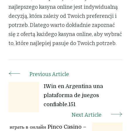
najlepszego kasyna online jest indywidualną
decyzją, która zależy od Twoich preferencji i
potrzeb. Dlatego warto dokładnie zapoznać
się z ofertą każdego kasyna online, aby wybrać
to, które najlepiej pasuje do Twoich potrzeb.
Previous Article
1Win en Argentina una
plataforma de juegos
confiable.151
Next Article
играть в онлайн Pinco Casino –