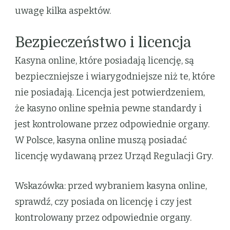
uwagę kilka aspektów.
Bezpieczeństwo i licencja
Kasyna online, które posiadają licencję, są
bezpieczniejsze i wiarygodniejsze niż te, które
nie posiadają. Licencja jest potwierdzeniem,
że kasyno online spełnia pewne standardy i
jest kontrolowane przez odpowiednie organy.
W Polsce, kasyna online muszą posiadać
licencję wydawaną przez Urząd Regulacji Gry.
Wskazówka: przed wybraniem kasyna online,
sprawdź, czy posiada on licencję i czy jest
kontrolowany przez odpowiednie organy.