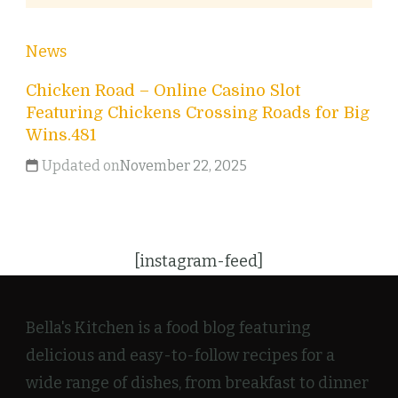
News
Chicken Road – Online Casino Slot
Featuring Chickens Crossing Roads for Big
Wins.481
Updated on
November 22, 2025
[instagram-feed]
Bella's Kitchen is a food blog featuring
delicious and easy-to-follow recipes for a
wide range of dishes, from breakfast to dinner