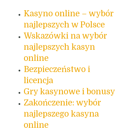
Kasyno online – wybór
najlepszych w Polsce
Wskazówki na wybór
najlepszych kasyn
online
Bezpieczeństwo i
licencja
Gry kasynowe i bonusy
Zakończenie: wybór
najlepszego kasyna
online