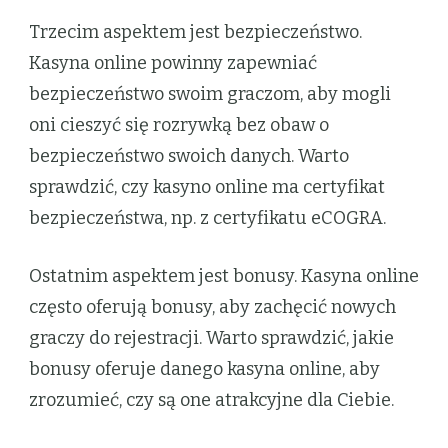
Trzecim aspektem jest bezpieczeństwo.
Kasyna online powinny zapewniać
bezpieczeństwo swoim graczom, aby mogli
oni cieszyć się rozrywką bez obaw o
bezpieczeństwo swoich danych. Warto
sprawdzić, czy kasyno online ma certyfikat
bezpieczeństwa, np. z certyfikatu eCOGRA.
Ostatnim aspektem jest bonusy. Kasyna online
często oferują bonusy, aby zachęcić nowych
graczy do rejestracji. Warto sprawdzić, jakie
bonusy oferuje danego kasyna online, aby
zrozumieć, czy są one atrakcyjne dla Ciebie.