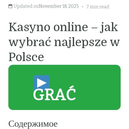
Updated on
November 18, 2025
7 min read
Kasyno online – jak
wybrać najlepsze w
Polsce
GRAĆ
Содержимое