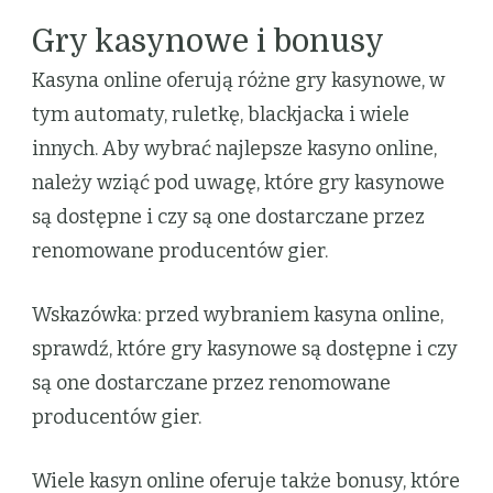
Gry kasynowe i bonusy
Kasyna online oferują różne gry kasynowe, w
tym automaty, ruletkę, blackjacka i wiele
innych. Aby wybrać najlepsze kasyno online,
należy wziąć pod uwagę, które gry kasynowe
są dostępne i czy są one dostarczane przez
renomowane producentów gier.
Wskazówka: przed wybraniem kasyna online,
sprawdź, które gry kasynowe są dostępne i czy
są one dostarczane przez renomowane
producentów gier.
Wiele kasyn online oferuje także bonusy, które