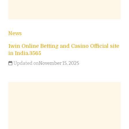
News
1win Online Betting and Casino Official site
in India.3565
Updated on
November 15, 2025