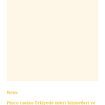
News
Pinco casino Trkiyede mteri hizmetleri ve