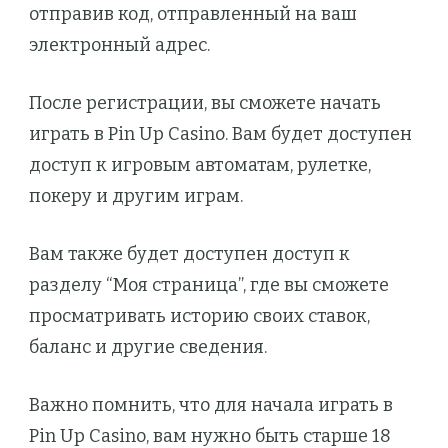
отправив код, отправленный на ваш
электронный адрес.
После регистрации, вы сможете начать
играть в Pin Up Casino. Вам будет доступен
доступ к игровым автоматам, рулетке,
покеру и другим играм.
Вам также будет доступен доступ к
разделу “Моя страница”, где вы сможете
просматривать историю своих ставок,
баланс и другие сведения.
Важно помнить, что для начала играть в
Pin Up Casino, вам нужно быть старше 18