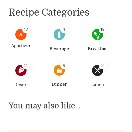
Recipe Categories
12
1
15
A
Appetizer
Beverage
Breakfast
11
9
3
Dinner
Desert
Lunch
You may also like...