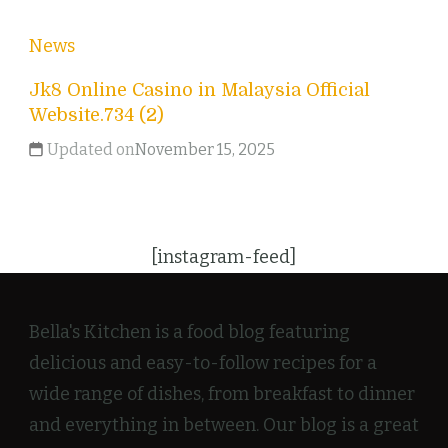
News
Jk8 Online Casino in Malaysia Official
Website.734 (2)
Updated on
November 15, 2025
[instagram-feed]
Bella's Kitchen is a food blog featuring
delicious and easy-to-follow recipes for a
wide range of dishes, from breakfast to dinner
and everything in between. Our blog is a great