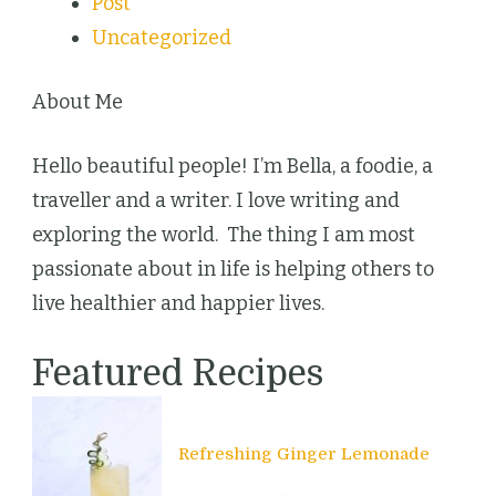
Post
Uncategorized
About Me
Hello beautiful people! I’m Bella, a foodie, a
traveller and a writer. I love writing and
exploring the world. The thing I am most
passionate about in life is helping others to
live healthier and happier lives.
Featured Recipes
Refreshing Ginger Lemonade