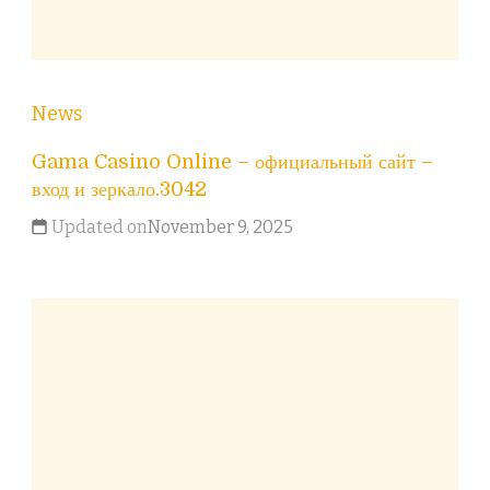
News
Gama Casino Online – официальный сайт –
вход и зеркало.3042
Updated on
November 9, 2025