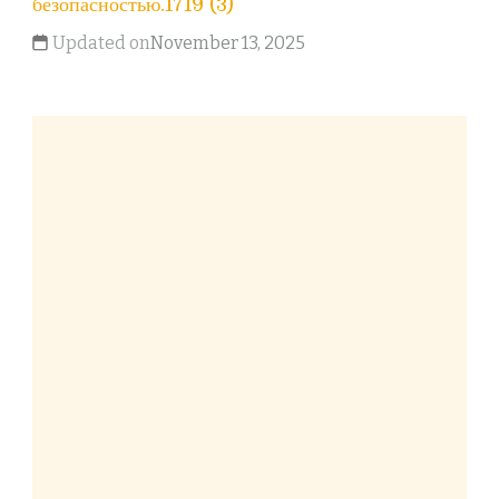
безопасностью.1719 (3)
Updated on
November 13, 2025