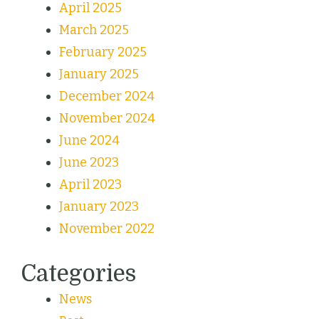
April 2025
March 2025
February 2025
January 2025
December 2024
November 2024
June 2024
June 2023
April 2023
January 2023
November 2022
Categories
News