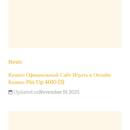
News
Казино Официальный Сайт Играть в Онлайн
Казино Pin Up.4010 (3)
Updated on
November 19, 2025