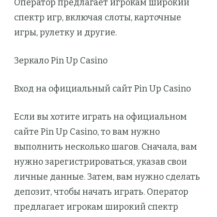
Оператор предлагает игрокам широкий
спектр игр, включая слоты, карточные
игры, рулетку и другие.
Зеркало Pin Up Casino
Вход на официальный сайт Pin Up Casino
Если вы хотите играть на официальном
сайте Pin Up Casino, то вам нужно
выполнить несколько шагов. Сначала, вам
нужно зарегистрироваться, указав свои
личные данные. Затем, вам нужно сделать
депозит, чтобы начать играть. Оператор
предлагает игрокам широкий спектр