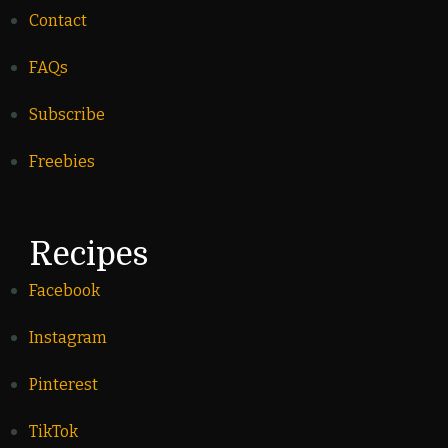
Contact
FAQs
Subscribe
Freebies
Recipes
Facebook
Instagram
Pinterest
TikTok