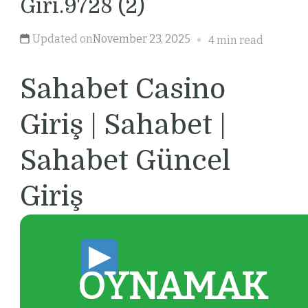
Giri.9728 (2)
Updated on
November 23, 2025
4 min read
Sahabet Casino
Giriş | Sahabet |
Sahabet Güncel
Giriş
OYNAMAK