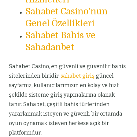
Sahabet Casino’nun
Genel Özellikleri
Sahabet Bahis ve
Sahadanbet
Sahabet Casino, en güvenli ve güvenilir bahis
sitelerinden biridir.
sahabet giriş
güncel
sayfamız, kullanıcılarımızın en kolay ve hızlı
şekilde sisteme giriş yapmalarına olanak
tanır. Sahabet, çeşitli bahis türlerinden
yararlanmak isteyen ve güvenli bir ortamda
oyun oynamak isteyen herkese açık bir
platformdur.