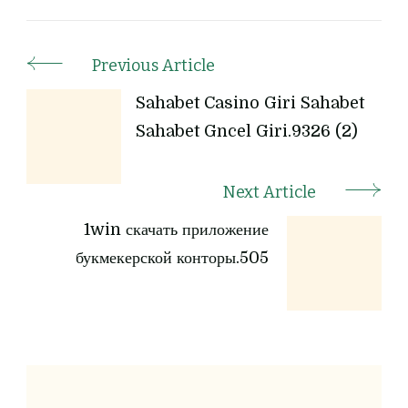
Previous Article
Sahabet Casino Giri Sahabet
Sahabet Gncel Giri.9326 (2)
Next Article
1win скачать приложение
букмекерской конторы.505