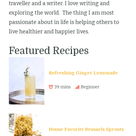
traveller and a writer. I love writing and
exploring the world. The thing I am most
passionate about in life is helping others to
live healthier and happier lives.
Featured Recipes
Refreshing Ginger Lemonade
39 mins
Beginner
House Favorite Brussels Sprouts