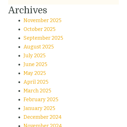
Archives
November 2025
October 2025
September 2025
August 2025
July 2025
June 2025
May 2025
April 2025
March 2025
February 2025
January 2025
December 2024
November 2024