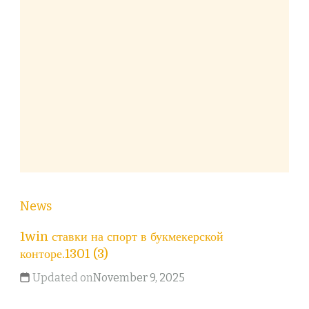
News
1win ставки на спорт в букмекерской
конторе.1301 (3)
Updated on
November 9, 2025