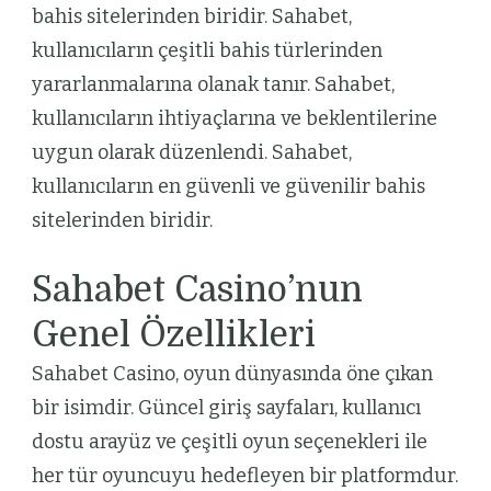
bahis sitelerinden biridir. Sahabet,
kullanıcıların çeşitli bahis türlerinden
yararlanmalarına olanak tanır. Sahabet,
kullanıcıların ihtiyaçlarına ve beklentilerine
uygun olarak düzenlendi. Sahabet,
kullanıcıların en güvenli ve güvenilir bahis
sitelerinden biridir.
Sahabet Casino’nun
Genel Özellikleri
Sahabet Casino, oyun dünyasında öne çıkan
bir isimdir. Güncel giriş sayfaları, kullanıcı
dostu arayüz ve çeşitli oyun seçenekleri ile
her tür oyuncuyu hedefleyen bir platformdur.