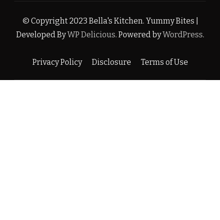
© Copyright 2023 Bella's Kitchen.
Yummy Bites |
Developed By
WP Delicious
. Powered by
WordPress
.
Privacy Policy
Disclosure
Terms of Use