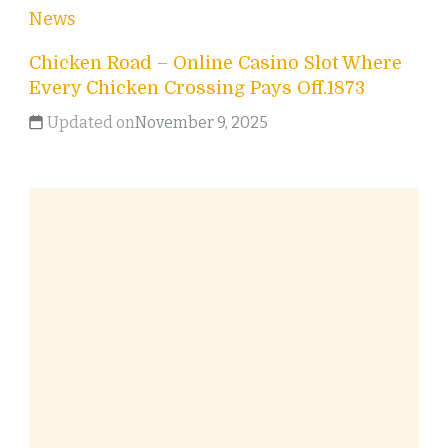
News
Chicken Road – Online Casino Slot Where
Every Chicken Crossing Pays Off.1873
Updated on
November 9, 2025