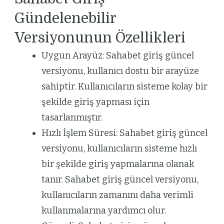
Gündelenebilir
Versiyonunun Özellikleri
Uygun Arayüz: Sahabet giriş güncel
versiyonu, kullanıcı dostu bir arayüze
sahiptir. Kullanıcıların sisteme kolay bir
şekilde giriş yapması için
tasarlanmıştır.
Hızlı İşlem Süresi: Sahabet giriş güncel
versiyonu, kullanıcıların sisteme hızlı
bir şekilde giriş yapmalarına olanak
tanır. Sahabet giriş güncel versiyonu,
kullanıcıların zamanını daha verimli
kullanmalarına yardımcı olur.