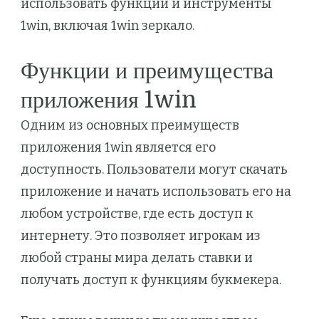
использовать функции и инструменты
1win, включая 1win зеркало.
Функции и преимущества
приложения 1win
Одним из основных преимуществ
приложения 1win является его
доступность. Пользователи могут скачать
приложение и начать использовать его на
любом устройстве, где есть доступ к
интернету. Это позволяет игрокам из
любой страны мира делать ставки и
получать доступ к функциям букмекера.