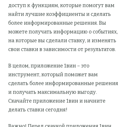
доступ к функциям, которые помогут вам
найти лучшие коэффициенты и сделать
более информированные решения. Вы
можете получать информацию о событиях,
на которые вы сделали ставку, и изменять
свои ставки в зависимости от результатов.
В целом, приложение 1вин – это
инструмент, который поможет вам
сделать более информированные решения
и получать максимальную выгоду.
Скачайте приложение 1вин и начните
делать ставки сегодня!
Важно! Перед скачкой приложения 1вин,