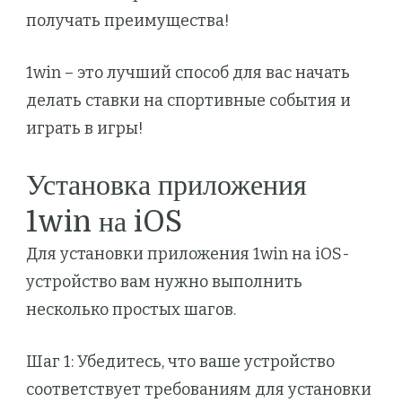
получать преимущества!
1win – это лучший способ для вас начать
делать ставки на спортивные события и
играть в игры!
Установка приложения
1win на iOS
Для установки приложения 1win на iOS-
устройство вам нужно выполнить
несколько простых шагов.
Шаг 1: Убедитесь, что ваше устройство
соответствует требованиям для установки