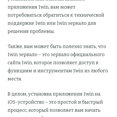
приложения 1win, вам может
потребоваться обратиться к технической
поддержке 1win или 1win зеркало для
решения проблемы.
Также, вам может быть полезно знать, что
1win зеркало – это зеркало официального
сайта 1win, которое позволяет доступ к
функциям и инструментам 1win из любого
места.
В целом, установка приложения 1win на
iOS-устройство – это простой и быстрый
процесс, который позволяет вам начать