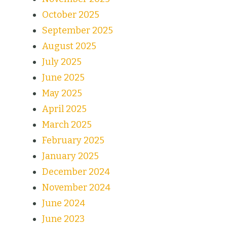
October 2025
September 2025
August 2025
July 2025
June 2025
May 2025
April 2025
March 2025
February 2025
January 2025
December 2024
November 2024
June 2024
June 2023