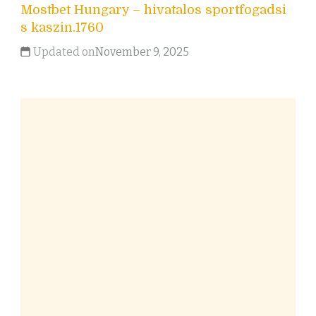
Mostbet Hungary – hivatalos sportfogadsi
s kaszin.1760
Updated on
November 9, 2025