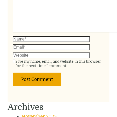
Save my name, email, and website in this browser
for the next time I comment.
Archives
November 2025