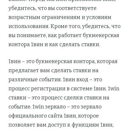
убедитесь, что вы соответствуете
возрастным ограничениям и условиям
использования. Кроме того, убедитесь, что
вы понимаете, как работает букмекерская
контора 1вин и как сделать ставки.
1вин – это букмекерская контора, которая
предлагает вам сделать ставки на
различные события. 1вин вход – это
процесс регистрации в системе 1вин. 1win
ставки – это процесс сделки ставки на
событие. 1win зеркало – это зеркало
официального сайта 1вин, которое
позволяет вам доступ к функциям 1вин,