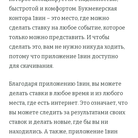
быстротой и комфортом. Букмекерская
контора 1вин – это место, где можно
сделать ставку на любое событие, которое
только можно представить. И чтобы
сделать это, вам не нужно никуда ходить,
потому что приложение 1вин доступно
для скачивания.
Благодаря приложению 1вин, вы можете
делать ставки в любое время и из любого
места, где есть интернет. Это означает, что
вы можете следить за результатами своих
ставок и делать новые, где бы вы ни
находились. А также, приложение 1вин