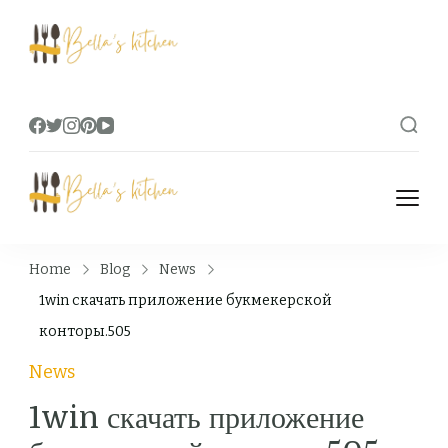
Bella's Kitchen
Food Tips, Recipes & Videos
Bella's Kitchen
Food Tips, Recipes & Videos
Home
Blog
News
1win скачать приложение букмекерской
конторы.505
News
1win скачать приложение