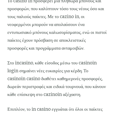
Το casino in προσφέρει μια πληθώρα μπόνους και
προσφορών, που καλύπτουν τόσο τους νέους όσο και
τους παλιούς παίκτες. Με το cazino in, οι
νεοφερμένοι μπορούν να απολαύσουν ένα
εντυπωσιακό μπόνους καλωσορίσματος, ενώ οι πιστοί
παίκτες έχουν πρόσβαση σε αποκλειστικές
προσφορές και προγράμματα ανταμοιβών.
Στο incasino, κάθε είσοδος μέσω του casinoin
login σημαίνει νέες ευκαιρίες για κέρδη. Το
casinoin casino διαθέτει καθημερινές προσφορές,
δωρεάν περιστροφές και ειδικά τουρνουά, που κάνουν
κάθε επίσκεψη στο cazinoin αξέχαστη.
Επιπλέον, το in casino εγγυάται ότι όλοι οι παίκτες