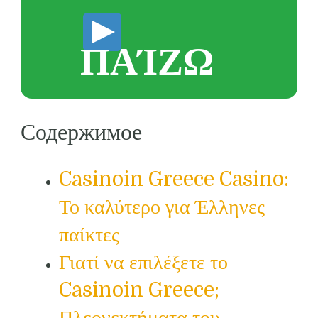
ΠΑΊΖΩ
Содержимое
Casinoin Greece Casino:
Το καλύτερο για Έλληνες
παίκτες
Γιατί να επιλέξετε το
Casinoin Greece;
Πλεονεκτήματα του