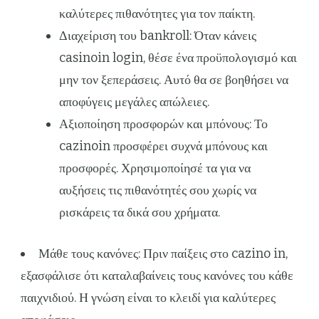
καλύτερες πιθανότητες για τον παίκτη.
Διαχείριση του bankroll: Όταν κάνεις
casinoin login, θέσε ένα προϋπολογισμό και
μην τον ξεπεράσεις. Αυτό θα σε βοηθήσει να
αποφύγεις μεγάλες απώλειες.
Αξιοποίηση προσφορών και μπόνους: Το
cazinoin προσφέρει συχνά μπόνους και
προσφορές. Χρησιμοποίησέ τα για να
αυξήσεις τις πιθανότητές σου χωρίς να
ρισκάρεις τα δικά σου χρήματα.
Μάθε τους κανόνες: Πριν παίξεις στο cazino in,
εξασφάλισε ότι καταλαβαίνεις τους κανόνες του κάθε
παιχνιδιού. Η γνώση είναι το κλειδί για καλύτερες