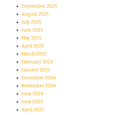
September 2025
August 2025
July 2025
June 2025
May 2025
April 2025
March 2025
February 2025
January 2025
December 2024
November 2024
June 2024
June 2023
April 2023