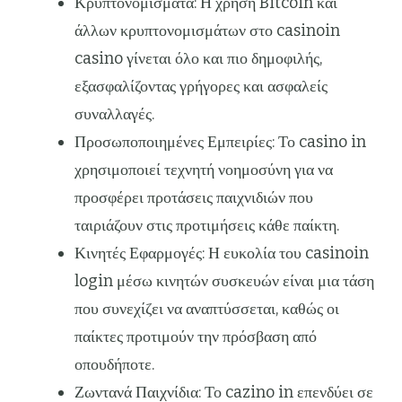
Κρυπτονομίσματα: Η χρήση Bitcoin και
άλλων κρυπτονομισμάτων στο casinoin
casino γίνεται όλο και πιο δημοφιλής,
εξασφαλίζοντας γρήγορες και ασφαλείς
συναλλαγές.
Προσωποποιημένες Εμπειρίες: Το casino in
χρησιμοποιεί τεχνητή νοημοσύνη για να
προσφέρει προτάσεις παιχνιδιών που
ταιριάζουν στις προτιμήσεις κάθε παίκτη.
Κινητές Εφαρμογές: Η ευκολία του casinoin
login μέσω κινητών συσκευών είναι μια τάση
που συνεχίζει να αναπτύσσεται, καθώς οι
παίκτες προτιμούν την πρόσβαση από
οπουδήποτε.
Ζωντανά Παιχνίδια: Το cazino in επενδύει σε