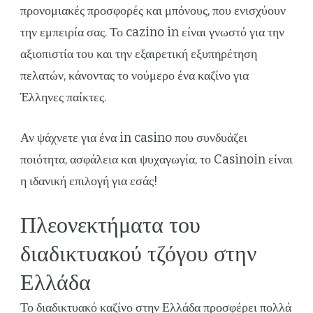
προνομιακές προσφορές και μπόνους, που ενισχύουν
την εμπειρία σας. Το cazino in είναι γνωστό για την
αξιοπιστία του και την εξαιρετική εξυπηρέτηση
πελατών, κάνοντας το νούμερο ένα καζίνο για
Έλληνες παίκτες.
Αν ψάχνετε για ένα in casino που συνδυάζει
ποιότητα, ασφάλεια και ψυχαγωγία, το Casinoin είναι
η ιδανική επιλογή για εσάς!
Πλεονεκτήματα του
διαδικτυακού τζόγου στην
Ελλάδα
Το διαδικτυακό καζίνο στην Ελλάδα προσφέρει πολλά