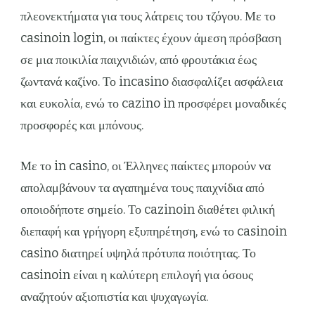
πλεονεκτήματα για τους λάτρεις του τζόγου. Με το
casinoin login, οι παίκτες έχουν άμεση πρόσβαση
σε μια ποικιλία παιχνιδιών, από φρουτάκια έως
ζωντανά καζίνο. Το incasino διασφαλίζει ασφάλεια
και ευκολία, ενώ το cazino in προσφέρει μοναδικές
προσφορές και μπόνους.
Με το in casino, οι Έλληνες παίκτες μπορούν να
απολαμβάνουν τα αγαπημένα τους παιχνίδια από
οποιοδήποτε σημείο. Το cazinoin διαθέτει φιλική
διεπαφή και γρήγορη εξυπηρέτηση, ενώ το casinoin
casino διατηρεί υψηλά πρότυπα ποιότητας. Το
casinoin είναι η καλύτερη επιλογή για όσους
αναζητούν αξιοπιστία και ψυχαγωγία.