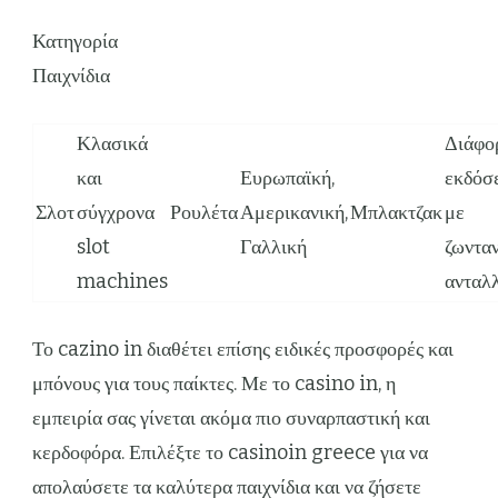
Κατηγορία
Παιχνίδια
Κλασικά
Διάφο
και
Ευρωπαϊκή,
εκδόσε
Σλοτ
σύγχρονα
Ρουλέτα
Αμερικανική,
Μπλακτζακ
με
slot
Γαλλική
ζωντα
machines
ανταλ
Το cazino in διαθέτει επίσης ειδικές προσφορές και
μπόνους για τους παίκτες. Με το casino in, η
εμπειρία σας γίνεται ακόμα πιο συναρπαστική και
κερδοφόρα. Επιλέξτε το casinoin greece για να
απολαύσετε τα καλύτερα παιχνίδια και να ζήσετε