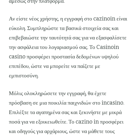
αμέσως στην πλατφόρμα.
Αν είστε νέος χρήστης, η εγγραφή στο cazinoin είναι
εύκολη. Συμπληρώστε τα βασικά στοιχεία σας και
επιβεβαιώστε την ταυτότητά σας για να εξασφαλίσετε
την ασφάλεια του λογαριασμού σας. Το Casinoin
casino προσφέρει προστασία δεδομένων υψηλού
επιπέδου, ώστε να μπορείτε να παίζετε με
εμπιστοσύνη.
Μόλις ολοκληρώσετε την εγγραφή, θα έχετε
πρόσβαση σε μια ποικιλία παιχνιδιών στο incasino.
Επιλέξτε τα αγαπημένα σας και ξεκινήστε με μικρά
ποσά για να εξοικειωθείτε. Το cazino in προσφέρει
και οδηγούς για αρχάριους, ώστε να μάθετε τους