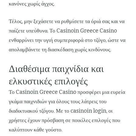
κανόνες χωρίς άγχος.
Τέλος, μην ξεχάσετε να ρυθμίσετε τα όριά σας και να
παίζετε υπεύθυνα. Το Casinoin Greece Casino
ενθαρρύνει την υγιή συμπεριφορά στο τζόγο, ώστε να
απολαμβάνετε τη διασκέδαση χωρίς κινδύνους.
Διαθέσιμα παιχνίδια και
ελκυστικές επιλογές
Το Casinoin Greece Casino προσφέρει μια ευρεία
γκάμα παιχνιδιών για όλους τους λάτρεις του
διαδικτυακού τζόγου. Με το casinoin login, οι
χρήστες έχουν πρόσβαση σε ποικίλες επιλογές που
καλύπτουν κάθε γούστο.