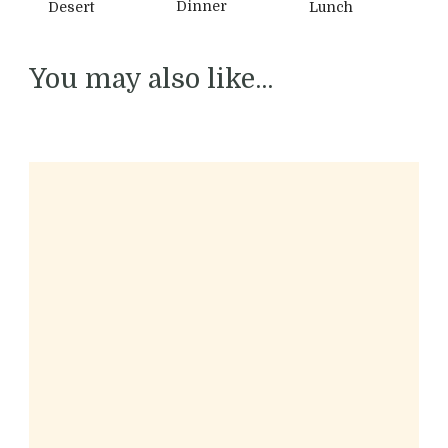
Dinner
Desert
Lunch
You may also like...