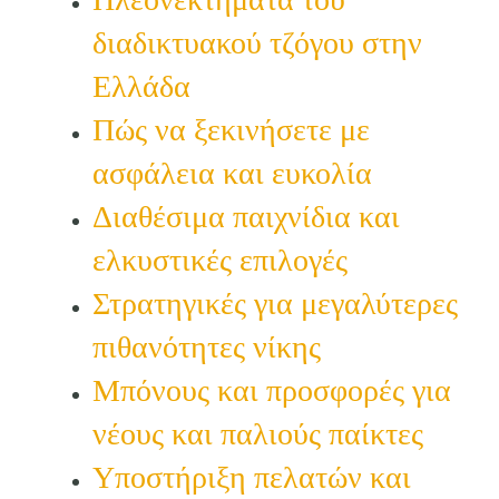
διαδικτυακού τζόγου στην
Ελλάδα
Πώς να ξεκινήσετε με
ασφάλεια και ευκολία
Διαθέσιμα παιχνίδια και
ελκυστικές επιλογές
Στρατηγικές για μεγαλύτερες
πιθανότητες νίκης
Μπόνους και προσφορές για
νέους και παλιούς παίκτες
Υποστήριξη πελατών και