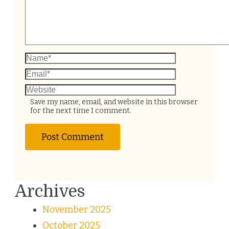
Save my name, email, and website in this browser
for the next time I comment.
Archives
November 2025
October 2025