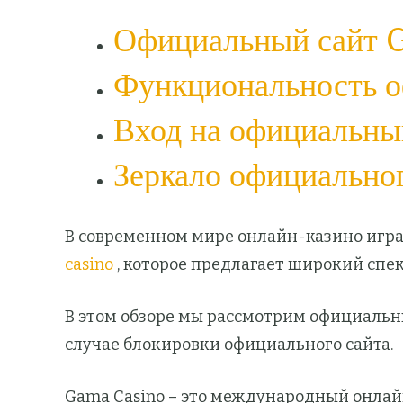
Официальный сайт
Функциональность о
Вход на официальн
Зеркало официальн
В современном мире онлайн-казино игра
casino
, которое предлагает широкий спек
В этом обзоре мы рассмотрим официальны
случае блокировки официального сайта.
Gama Casino – это международный онлайн-