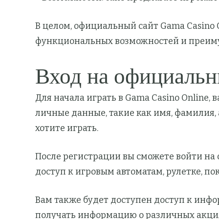
В целом, официальный сайт Gama Casino 
функциональных возможностей и преим
Вход на официаль
Для начала играть в Gama Casino Online,
личные данные, такие как имя, фамилия, 
хотите играть.
После регистрации вы сможете войти на 
доступ к игровым автоматам, рулетке, по
Вам также будет доступен доступ к инфо
получать информацию о различных акциях