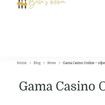
Bella's Kit
Food Tips, Recipes
Home
Blog
News
Gama Casino Online – оф
Gama Casino On