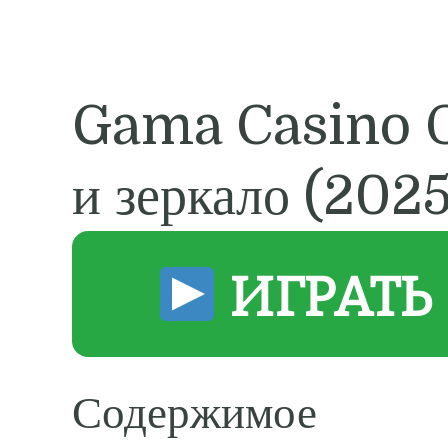
Gama Casino O
и зеркало (2025
ИГРАТЬ
Содержимое