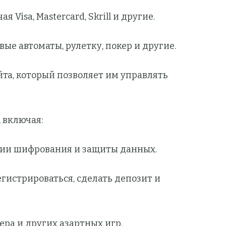
Visa, Mastercard, Skrill и другие.
ые автоматы, рулетку, покер и другие.
йта, который позволяет им управлять
 включая:
огии шифрования и защиты данных.
егистрироваться, сделать депозит и
ера и других азартных игр.