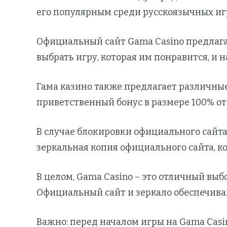
его популярным среди русскоязычных иг
Официальный сайт Gama Casino предлагае
выбрать игру, которая им понравится, и 
Гама казино также предлагает различны
приветственный бонус в размере 100% от
В случае блокировки официального сайта 
зеркальная копия официального сайта, к
В целом, Gama Casino – это отличный выб
Официальный сайт и зеркало обеспечиваю
Важно: перед началом игры на Gama Casin