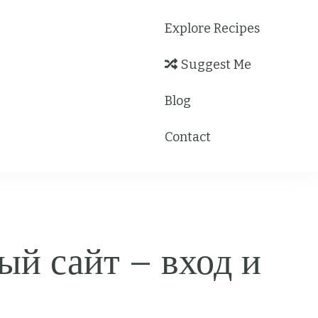
Explore Recipes
Suggest Me
Blog
Contact
й сайт – вход и