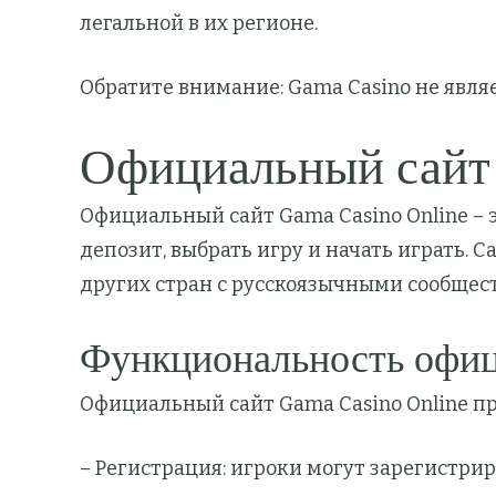
легальной в их регионе.
Обратите внимание: Gama Casino не явл
Официальный сай
Официальный сайт Gama Casino Online – 
депозит, выбрать игру и начать играть. С
других стран с русскоязычными сообщес
Функциональность офиц
Официальный сайт Gama Casino Online п
– Регистрация: игроки могут зарегистрир