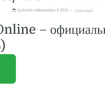
Updated on
November 9, 2025
1 min read
nline – официальн
)