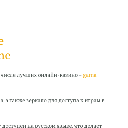
e
ine
В числе лучших онлайн-казино –
gama
 а также зеркало для доступа к играм в
 доступен на русском языке, что делает