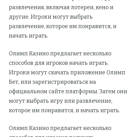
развлечения, включая лотереи, кено и
другие. Игроки могут выбрать
развлечение, которое им понравится, и
начать играть.
Олимп Казино предлагает несколько
способов для игроков начать играть.
Игроки могут скачать приложение Олимп
Бет, или зарегистрироваться на
официальном сайте платформы. Затем они
могут выбрать игру или развлечение,
которое им понравится, и начать играть.
Олимп Казино предлагает несколько