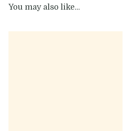
You may also like...