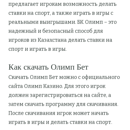
предлагает игрокам возможность делать
ставки на спорт, а также играть в игры с
реальными выигрышами. БК Олимп – это
надежный и безопасный способ для
игроков из Казахстана делать ставки на
спорт и играть в игры.
Как скачать Олимп Бет
Скачать Олимп Бет можно с официального
сайта Олимп Казино. Для этого игрок
должен зарегистрироваться на сайте, а
затем скачать программу для скачивания.
После скачивания игрок может начать
играть в игры и делать ставки на спорт.