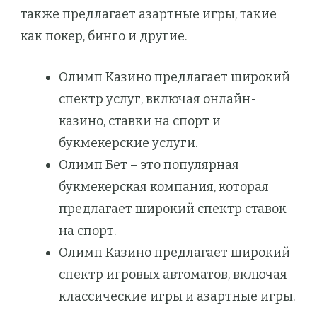
также предлагает азартные игры, такие
как покер, бинго и другие.
Олимп Казино предлагает широкий
спектр услуг, включая онлайн-
казино, ставки на спорт и
букмекерские услуги.
Олимп Бет – это популярная
букмекерская компания, которая
предлагает широкий спектр ставок
на спорт.
Олимп Казино предлагает широкий
спектр игровых автоматов, включая
классические игры и азартные игры.