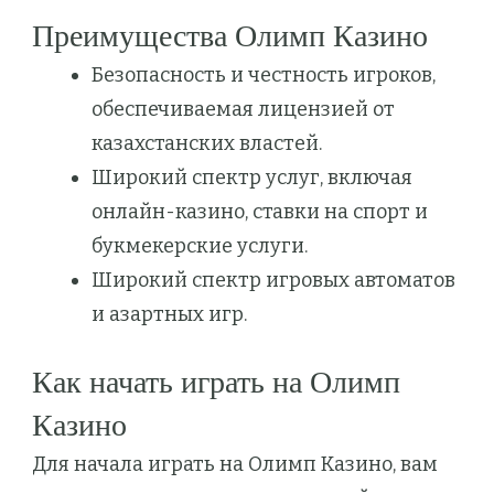
Преимущества Олимп Казино
Безопасность и честность игроков,
обеспечиваемая лицензией от
казахстанских властей.
Широкий спектр услуг, включая
онлайн-казино, ставки на спорт и
букмекерские услуги.
Широкий спектр игровых автоматов
и азартных игр.
Как начать играть на Олимп
Казино
Для начала играть на Олимп Казино, вам