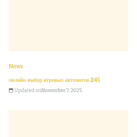
News
онлайн выбор игровых автоматов.245
Updated on
November 7, 2025