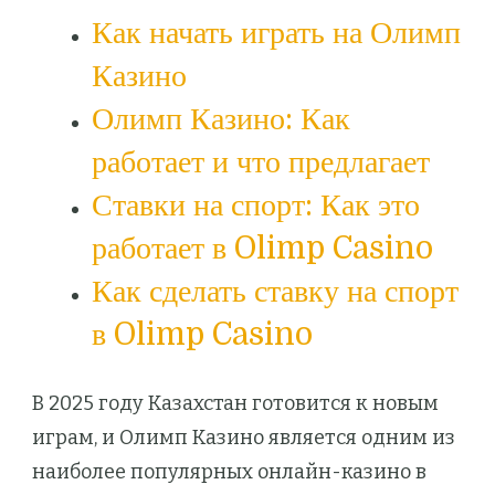
Как начать играть на Олимп
Казино
Олимп Казино: Как
работает и что предлагает
Ставки на спорт: Как это
работает в Olimp Casino
Как сделать ставку на спорт
в Olimp Casino
В 2025 году Казахстан готовится к новым
играм, и Олимп Казино является одним из
наиболее популярных онлайн-казино в