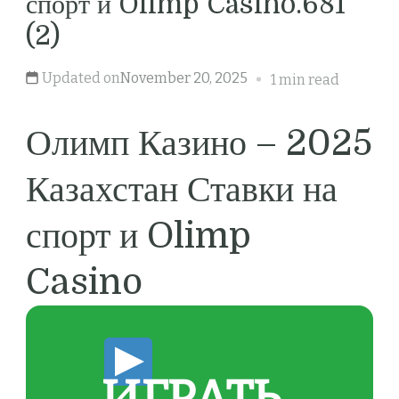
спорт и Olimp Casino.681
(2)
Updated on
November 20, 2025
1 min read
Олимп Казино – 2025
Казахстан Ставки на
спорт и Olimp
Casino
ИГРАТЬ