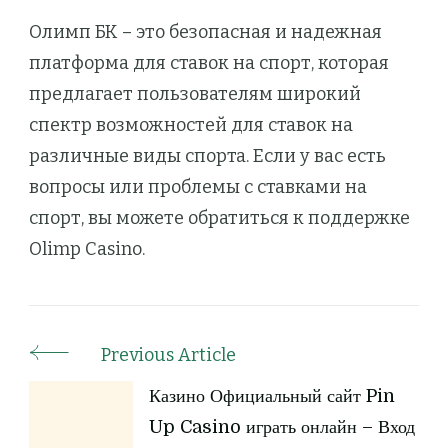
Олимп БК – это безопасная и надежная
платформа для ставок на спорт, которая
предлагает пользователям широкий
спектр возможностей для ставок на
различные виды спорта. Если у вас есть
вопросы или проблемы с ставками на
спорт, вы можете обратиться к поддержке
Olimp Casino.
Previous Article
Казино Официальный сайт Pin
Up Casino играть онлайн – Вход