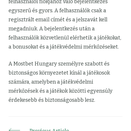
felhasználói fiókjához való bejelentkezés
egyszerű és gyors. A felhasználók csak a
regisztrált email címét és a jelszavát kell
megadniuk. A bejelentkezés után a
felhasználók közvetlenül elérhetik a játékokat,
a bonusokat és a játékvédelmi mérkőzéseket.
A Mostbet Hungary személyre szabott és
biztonságos környezetet kínál a játékosok
számára, amelyben a játékvédelmi
mérkőzések és a játékok közötti egyensúly
érdekesebb és biztonságosabb lesz.
Previous Article