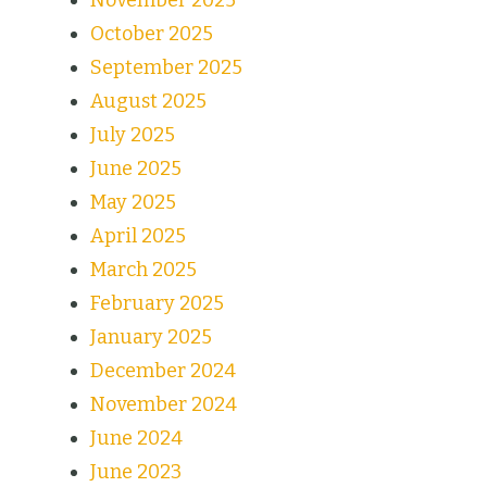
October 2025
September 2025
August 2025
July 2025
June 2025
May 2025
April 2025
March 2025
February 2025
January 2025
December 2024
November 2024
June 2024
June 2023