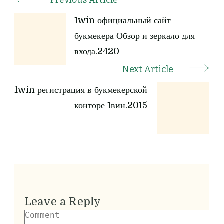
1win официальный сайт
букмекера Обзор и зеркало для
входа.2420
Next Article
1win регистрация в букмекерской
конторе 1вин.2015
Leave a Reply