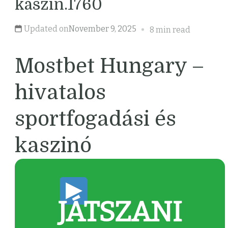
kaszin.1760
Updated on
November 9, 2025
8 min read
Mostbet Hungary –
hivatalos
sportfogadási és
kaszinó
JÁTSZANI