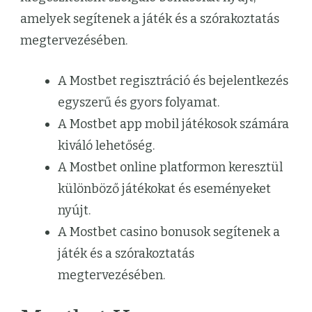
amelyek segítenek a játék és a szórakoztatás
megtervezésében.
A Mostbet regisztráció és bejelentkezés
egyszerű és gyors folyamat.
A Mostbet app mobil játékosok számára
kiváló lehetőség.
A Mostbet online platformon keresztül
különböző játékokat és eseményeket
nyújt.
A Mostbet casino bonusok segítenek a
játék és a szórakoztatás
megtervezésében.