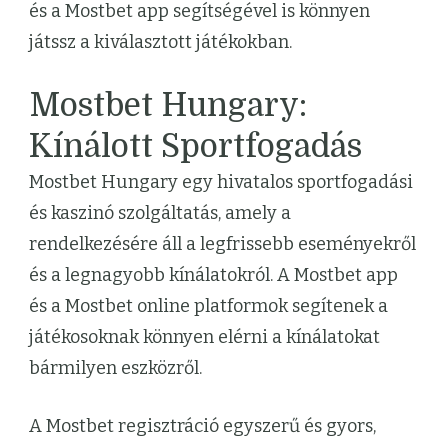
és a Mostbet app segítségével is könnyen
játssz a kiválasztott játékokban.
Mostbet Hungary:
Kínálott Sportfogadás
Mostbet Hungary egy hivatalos sportfogadási
és kaszinó szolgáltatás, amely a
rendelkezésére áll a legfrissebb eseményekről
és a legnagyobb kínálatokról. A Mostbet app
és a Mostbet online platformok segítenek a
játékosoknak könnyen elérni a kínálatokat
bármilyen eszközről.
A Mostbet regisztráció egyszerű és gyors,