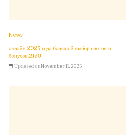
News
онлайн 2025 года большой выбор слотов и
бонусов.2190
Updated on
November 11, 2025