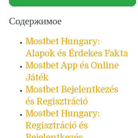
Содержимое
Mostbet Hungary:
Alapok és Érdekes Fakta
Mostbet App és Online
Játék
Mostbet Bejelentkezés
és Regisztráció
Mostbet Hungary:
Regisztráció és
Bejelentkezés