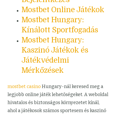
Mostbet Online Játékok
Mostbet Hungary:
Kínálott Sportfogadás
Mostbet Hungary:
Kaszinó Játékok és
Játékvédelmi
Mérkőzések
mostbet casino
Hungary-nál keresed meg a
legjobb online játék lehetőségeket. A weboldal
hivatalos és biztonságos környezetet kínál,
ahol a játékosok számos sportesem és kaszinó