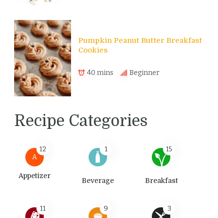
Pumpkin Peanut Butter Breakfast
Cookies
40 mins
Beginner
Recipe Categories
12
1
15
A
Appetizer
Beverage
Breakfast
11
9
3