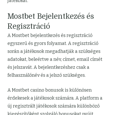
játékokat.
Mostbet Bejelentkezés és
Regisztráció
A Mostbet bejelentkezés és regisztráció
egyszerű és gyors folyamat. A regisztráció
során a játékosok megadhatják a szükséges
adatokat, beleértve a név, címet, email címét
és jelszavát. A bejelentkezéshez csak a
felhasználónév és a jelszó szükséges.
A Mostbet casino bonusok is különösen
érdekesek a játékosok számára. A platform a
új regisztrált játékosok számára különböző
kiegészítőként szolgáló bonusokat nyújt,