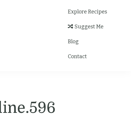
Explore Recipes
Suggest Me
Blog
Contact
line.596