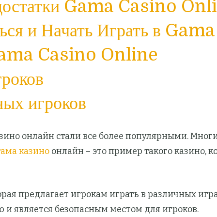
достатки Gama Casino Onl
ться и Начать Играть в Gam
Gama Casino Online
гроков
ных игроков
азино онлайн стали все более популярными. Мног
гама казино
онлайн – это пример такого казино, 
орая предлагает игрокам играть в различных игра
ю и является безопасным местом для игроков.