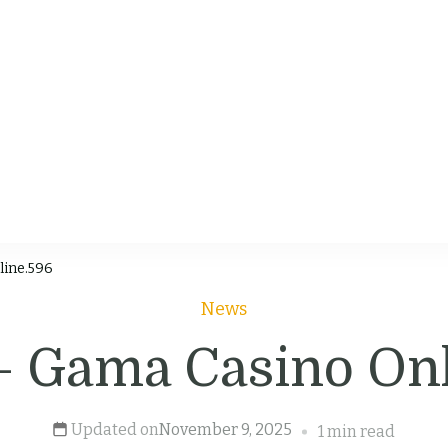
chen
 & Videos
line.596
News
– Gama Casino On
Updated on
November 9, 2025
1 min read