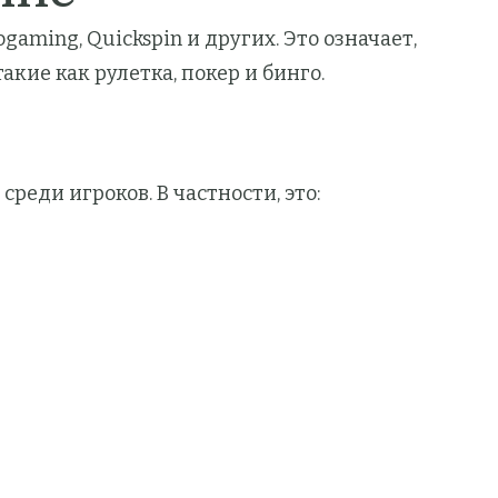
gaming, Quickspin и других. Это означает,
акие как рулетка, покер и бинго.
еди игроков. В частности, это: