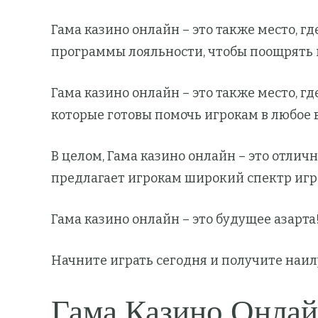
Гама казино онлайн – это также место, 
программы лояльности, чтобы поощрять 
Гама казино онлайн – это также место, 
которые готовы помочь игрокам в любое 
В целом, Гама казино онлайн – это отлич
предлагает игрокам широкий спектр игр 
Гама казино онлайн – это будущее азарта
Начните играть сегодня и получите наил
Гама Казино Онла