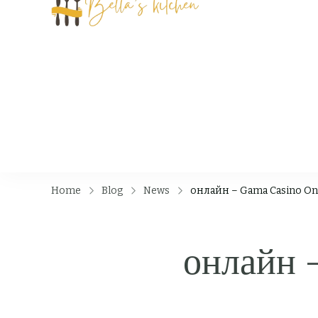
Bella's Kit
Food Tips, Recipes
Home
Blog
News
онлайн – Gama Casino On
онлайн 