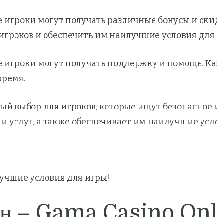
где игроки могут получать различные бонусы и ск
игроков и обеспечить им наилучшие условия для 
где игроки могут получать поддержку и помощь. К
время.
ный выбор для игроков, которые ищут безопасное 
и услуг, а также обеспечивает им наилучшие усл
!
учшие условия для игры!
йн – Gama Casino On