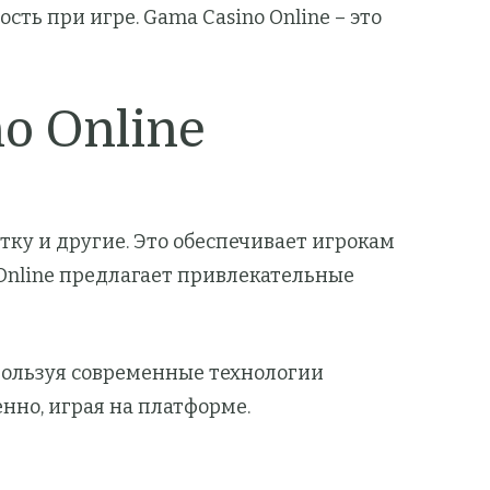
сть при игре. Gama Casino Online – это
no Online
тку и другие. Это обеспечивает игрокам
 Online предлагает привлекательные
пользуя современные технологии
нно, играя на платформе.