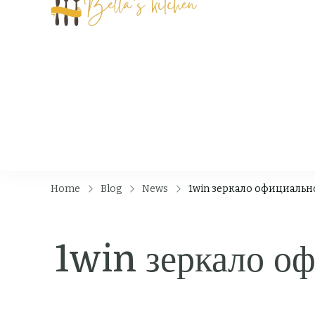
Bella's Kit
Food Tips, Recipes
Home
Blog
News
1win зеркало официально
1win зеркало оф