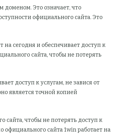
м доменом. Это означает, что
доступности официального сайта. Это
т на сегодня и обеспечивает доступ к
циального сайта, чтобы не потерять
вает доступ к услугам, не завися от
 оно является точной копией
о сайта, чтобы не потерять доступ к
о официального сайта 1win работает на