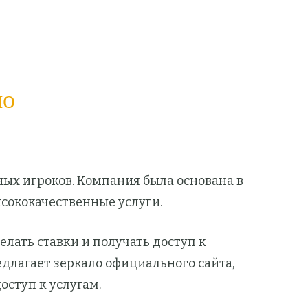
но
ных игроков. Компания была основана в
ысококачественные услуги.
елать ставки и получать доступ к
едлагает зеркало официального сайта,
оступ к услугам.