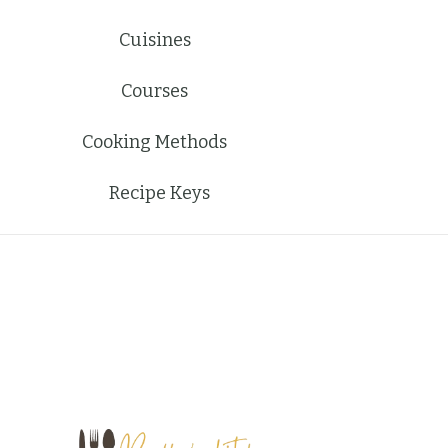
Cuisines
Courses
Cooking Methods
Recipe Keys