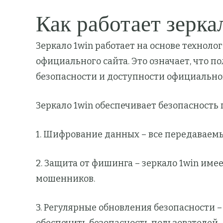
Как работает зерка
Зеркало 1win работает на основе техноло
официального сайта. Это означает, что п
безопасности и доступности официальног
Зеркало 1win обеспечивает безопасность
1. Шифрование данных – все передаваем
2. Защита от фишинга – зеркало 1win и
мошенников.
3. Регулярные обновления безопасности 