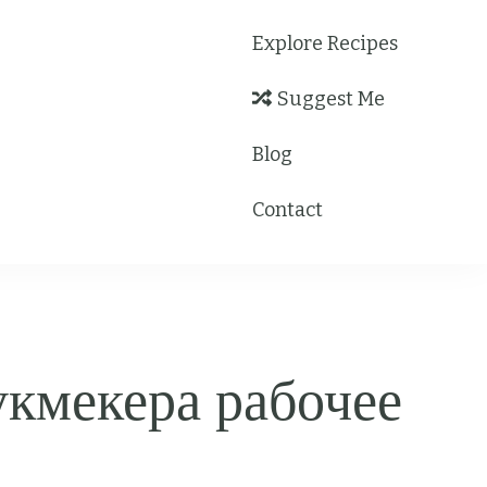
Explore Recipes
Suggest Me
Blog
Contact
укмекера рабочее