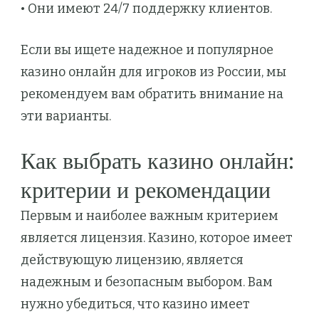
• Они имеют 24/7 поддержку клиентов.
Если вы ищете надежное и популярное
казино онлайн для игроков из России, мы
рекомендуем вам обратить внимание на
эти варианты.
Как выбрать казино онлайн:
критерии и рекомендации
Первым и наиболее важным критерием
является лицензия. Казино, которое имеет
действующую лицензию, является
надежным и безопасным выбором. Вам
нужно убедиться, что казино имеет