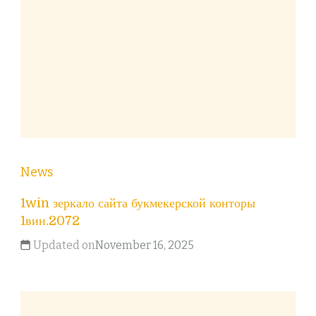
News
1win зеркало сайта букмекерской конторы
1вин.2072
Updated on
November 16, 2025