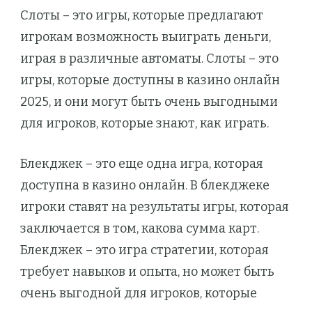
Слоты – это игры, которые предлагают
игрокам возможность выиграть деньги,
играя в различные автоматы. Слоты – это
игры, которые доступны в казино онлайн
2025, и они могут быть очень выгодными
для игроков, которые знают, как играть.
Блекджек – это еще одна игра, которая
доступна в казино онлайн. В блекджеке
игроки ставят на результаты игры, которая
заключается в том, какова сумма карт.
Блекджек – это игра стратегии, которая
требует навыков и опыта, но может быть
очень выгодной для игроков, которые