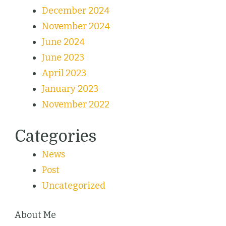
December 2024
November 2024
June 2024
June 2023
April 2023
January 2023
November 2022
Categories
News
Post
Uncategorized
About Me