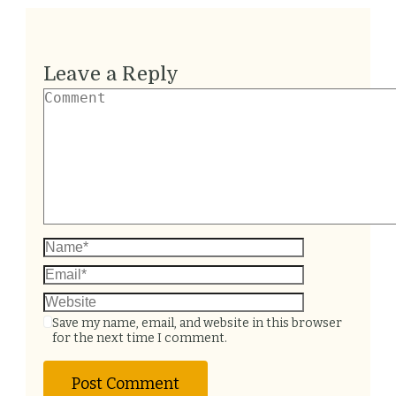
Leave a Reply
Save my name, email, and website in this browser
for the next time I comment.