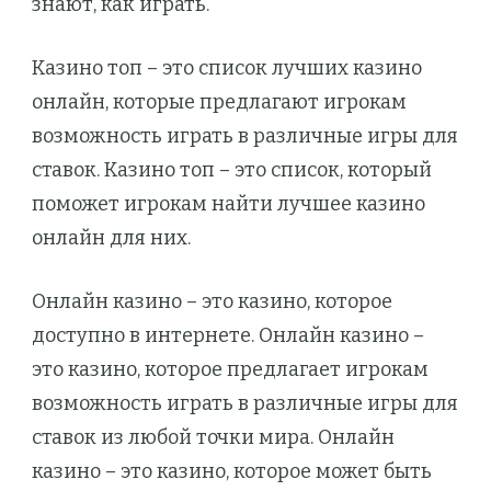
знают, как играть.
Казино топ – это список лучших казино
онлайн, которые предлагают игрокам
возможность играть в различные игры для
ставок. Казино топ – это список, который
поможет игрокам найти лучшее казино
онлайн для них.
Онлайн казино – это казино, которое
доступно в интернете. Онлайн казино –
это казино, которое предлагает игрокам
возможность играть в различные игры для
ставок из любой точки мира. Онлайн
казино – это казино, которое может быть