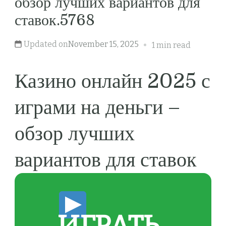
обзор лучших вариантов для
ставок.5768
Updated on
November 15, 2025
1 min read
Казино онлайн 2025 с
играми на деньги –
обзор лучших
вариантов для ставок
ИГРАТЬ