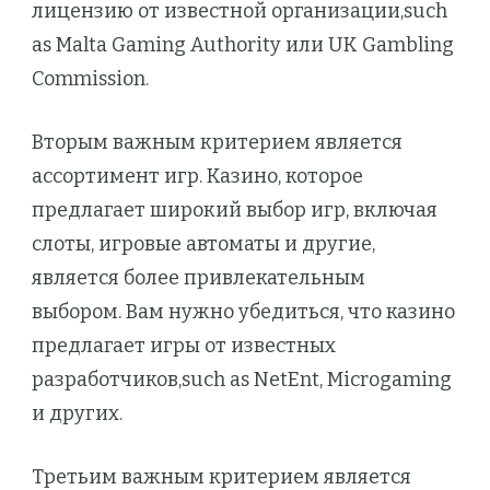
лицензию от известной организации,such
as Malta Gaming Authority или UK Gambling
Commission.
Вторым важным критерием является
ассортимент игр. Казино, которое
предлагает широкий выбор игр, включая
слоты, игровые автоматы и другие,
является более привлекательным
выбором. Вам нужно убедиться, что казино
предлагает игры от известных
разработчиков,such as NetEnt, Microgaming
и других.
Третьим важным критерием является