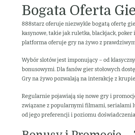
Bogata Oferta Gi
888starz oferuje niezwykle bogatą ofertę gi
kasynowe, takie jak ruletka, blackjack, pok
platforma oferuje gry na żywo z prawdziwymi
Wybór slotów jest imponujący – od klasycz
bonusowymi. Dla fanów gier stołowych dostęp
Gry na żywo pozwalają na interakcję z krupie
Regularnie pojawiają się nowe gry i promocje
związane z popularnymi filmami, serialami lu
od jego preferencji i poziomu doświadczenia