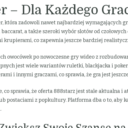
er – Dla Każdego Gra
er, która zadowoli nawet najbardziej wymagających gra
er i baccarat, a także szeroki wybór slotów od czoło
 krupierami, co zapewnia jeszcze bardziej realistycz
nych owocówek po nowoczesne gry wideo z rozbudowan
nych jest wiele wariantów ruletki, blackjacka i poker
rami i innymi graczami, co sprawia, że gra jest jeszcz
, co sprawia, że oferta 888starz jest stale aktualna i
b postaciami z popkultury. Platforma dba o to, aby każ
.