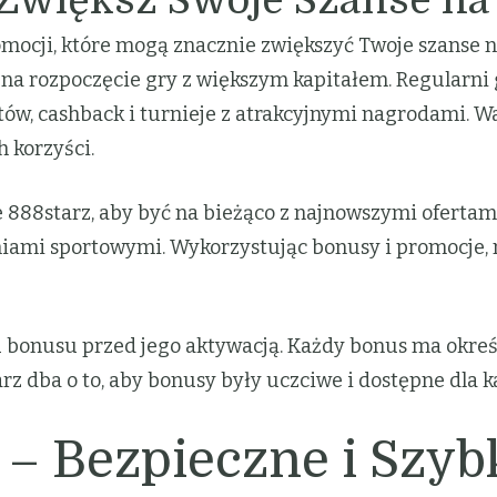
 Zwiększ Swoje Szanse n
omocji, które mogą znacznie zwiększyć Twoje szanse 
na rozpoczęcie gry z większym kapitałem. Regularni 
w, cashback i turnieje z atrakcyjnymi nagrodami. War
 korzyści.
e 888starz, aby być na bieżąco z najnowszymi ofertam
iami sportowymi. Wykorzystując bonusy i promocje, 
bonusu przed jego aktywacją. Każdy bonus ma określo
z dba o to, aby bonusy były uczciwe i dostępne dla k
 – Bezpieczne i Szyb