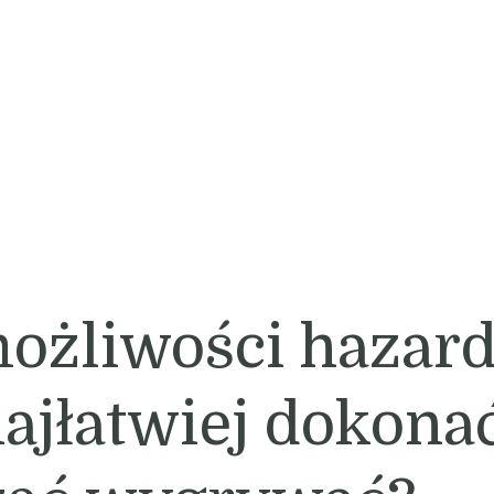
ożliwości hazard
najłatwiej dokona