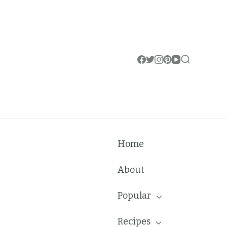
Home
About
Popular
Recipes