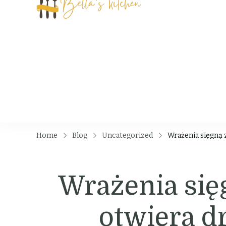
Bella's Kit
Food Tips, Recipes
Home
Blog
Uncategorized
Wrażenia sięgną 
Wrażenia się
otwiera d