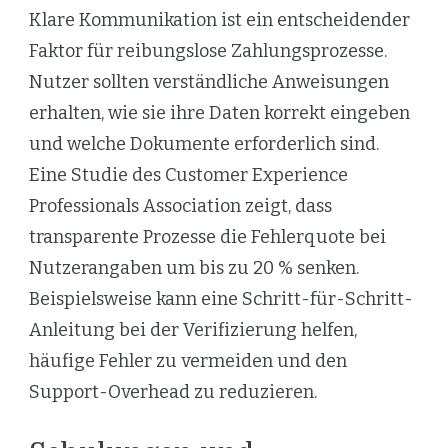
Klare Kommunikation ist ein entscheidender
Faktor für reibungslose Zahlungsprozesse.
Nutzer sollten verständliche Anweisungen
erhalten, wie sie ihre Daten korrekt eingeben
und welche Dokumente erforderlich sind.
Eine Studie des Customer Experience
Professionals Association zeigt, dass
transparente Prozesse die Fehlerquote bei
Nutzerangaben um bis zu 20 % senken.
Beispielsweise kann eine Schritt-für-Schritt-
Anleitung bei der Verifizierung helfen,
häufige Fehler zu vermeiden und den
Support-Overhead zu reduzieren.