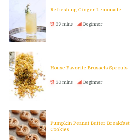
Refreshing Ginger Lemonade
39 mins
Beginner
House Favorite Brussels Sprouts
30 mins
Beginner
Pumpkin Peanut Butter Breakfast
Cookies