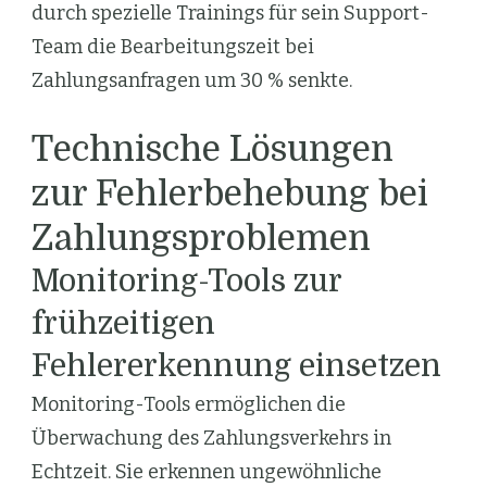
durch spezielle Trainings für sein Support-
Team die Bearbeitungszeit bei
Zahlungsanfragen um 30 % senkte.
Technische Lösungen
zur Fehlerbehebung bei
Zahlungsproblemen
Monitoring-Tools zur
frühzeitigen
Fehlererkennung einsetzen
Monitoring-Tools ermöglichen die
Überwachung des Zahlungsverkehrs in
Echtzeit. Sie erkennen ungewöhnliche