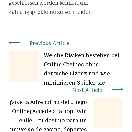
geschlossen werden können, um
Zahlungsprobleme zu vermeiden.
Previous Article
Welche Risiken bestehen bei
Online Casinos ohne
deutsche Lizenz und wie
minimieren Spieler sie
Next Article
¡Vive la Adrenalina del Juego
Online¡ Accede a la app 1win
chile – tu destino para un
universo de casino, deportes