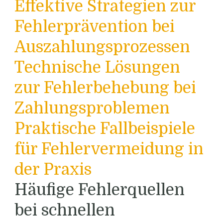
Effektive Strategien zur
Fehlerprävention bei
Auszahlungsprozessen
Technische Lösungen
zur Fehlerbehebung bei
Zahlungsproblemen
Praktische Fallbeispiele
für Fehlervermeidung in
der Praxis
Häufige Fehlerquellen
bei schnellen