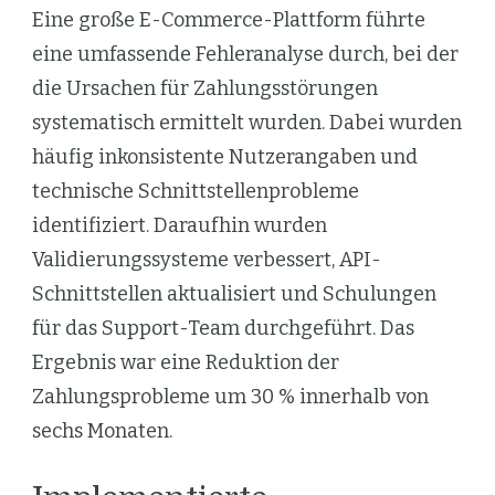
Eine große E-Commerce-Plattform führte
eine umfassende Fehleranalyse durch, bei der
die Ursachen für Zahlungsstörungen
systematisch ermittelt wurden. Dabei wurden
häufig inkonsistente Nutzerangaben und
technische Schnittstellenprobleme
identifiziert. Daraufhin wurden
Validierungssysteme verbessert, API-
Schnittstellen aktualisiert und Schulungen
für das Support-Team durchgeführt. Das
Ergebnis war eine Reduktion der
Zahlungsprobleme um 30 % innerhalb von
sechs Monaten.