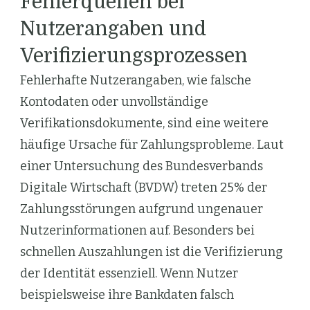
Fehlerquellen bei
Nutzerangaben und
Verifizierungsprozessen
Fehlerhafte Nutzerangaben, wie falsche
Kontodaten oder unvollständige
Verifikationsdokumente, sind eine weitere
häufige Ursache für Zahlungsprobleme. Laut
einer Untersuchung des Bundesverbands
Digitale Wirtschaft (BVDW) treten 25% der
Zahlungsstörungen aufgrund ungenauer
Nutzerinformationen auf. Besonders bei
schnellen Auszahlungen ist die Verifizierung
der Identität essenziell. Wenn Nutzer
beispielsweise ihre Bankdaten falsch