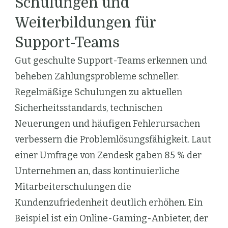
Schulungen und
Weiterbildungen für
Support-Teams
Gut geschulte Support-Teams erkennen und
beheben Zahlungsprobleme schneller.
Regelmäßige Schulungen zu aktuellen
Sicherheitsstandards, technischen
Neuerungen und häufigen Fehlerursachen
verbessern die Problemlösungsfähigkeit. Laut
einer Umfrage von Zendesk gaben 85 % der
Unternehmen an, dass kontinuierliche
Mitarbeiterschulungen die
Kundenzufriedenheit deutlich erhöhen. Ein
Beispiel ist ein Online-Gaming-Anbieter, der