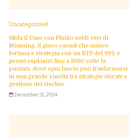
Uncategorized
Sfida il Caso con Plinko soldi veri di
BGaming, il gioco casual che unisce
fortuna e strategia con un RTP del 99% e
premi esplosivi fino a 1000 volte la
puntata, dove ogni lancio può trasformarsi
in una grande vincita tra strategie mirate e
gestione del rischio.
December 31, 2024