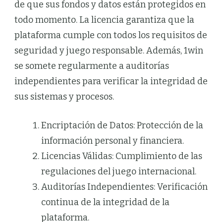
de que sus fondos y datos están protegidos en
todo momento. La licencia garantiza que la
plataforma cumple con todos los requisitos de
seguridad y juego responsable. Además, 1win
se somete regularmente a auditorías
independientes para verificar la integridad de
sus sistemas y procesos.
Encriptación de Datos: Protección de la
información personal y financiera.
Licencias Válidas: Cumplimiento de las
regulaciones del juego internacional.
Auditorías Independientes: Verificación
continua de la integridad de la
plataforma.