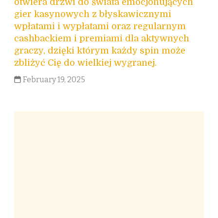
otwiera drzwi do świata emocjonujących
gier kasynowych z błyskawicznymi
wpłatami i wypłatami oraz regularnym
cashbackiem i premiami dla aktywnych
graczy, dzięki którym każdy spin może
zbliżyć Cię do wielkiej wygranej.
February 19, 2025