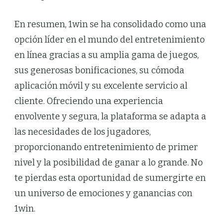
En resumen, 1win se ha consolidado como una
opción líder en el mundo del entretenimiento
en línea gracias a su amplia gama de juegos,
sus generosas bonificaciones, su cómoda
aplicación móvil y su excelente servicio al
cliente. Ofreciendo una experiencia
envolvente y segura, la plataforma se adapta a
las necesidades de los jugadores,
proporcionando entretenimiento de primer
nivel y la posibilidad de ganar a lo grande. No
te pierdas esta oportunidad de sumergirte en
un universo de emociones y ganancias con
1win.