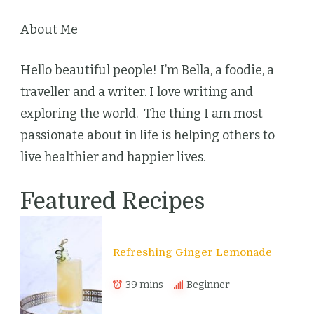
About Me
Hello beautiful people! I’m Bella, a foodie, a
traveller and a writer. I love writing and
exploring the world. The thing I am most
passionate about in life is helping others to
live healthier and happier lives.
Featured Recipes
Refreshing Ginger Lemonade
39 mins
Beginner