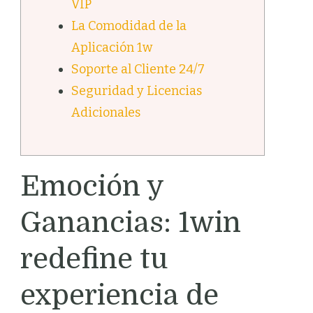
VIP
La Comodidad de la
Aplicación 1w
Soporte al Cliente 24/7
Seguridad y Licencias
Adicionales
Emoción y
Ganancias: 1win
redefine tu
experiencia de