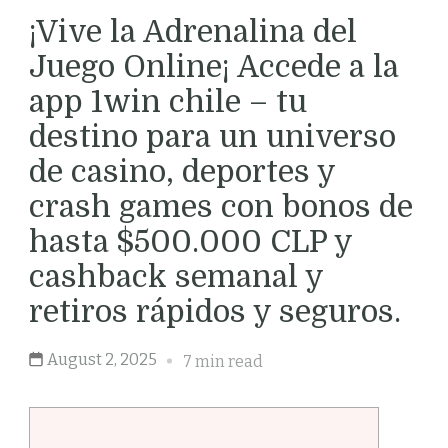
¡Vive la Adrenalina del
Juego Online¡ Accede a la
app 1win chile – tu
destino para un universo
de casino, deportes y
crash games con bonos de
hasta $500.000 CLP y
cashback semanal y
retiros rápidos y seguros.
August 2, 2025
7 min read