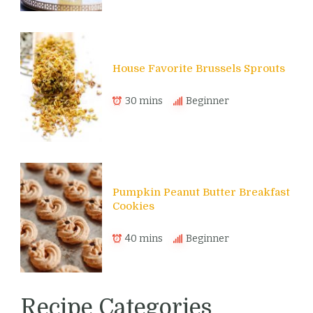
House Favorite Brussels Sprouts
30 mins
Beginner
Pumpkin Peanut Butter Breakfast
Cookies
40 mins
Beginner
Recipe Categories