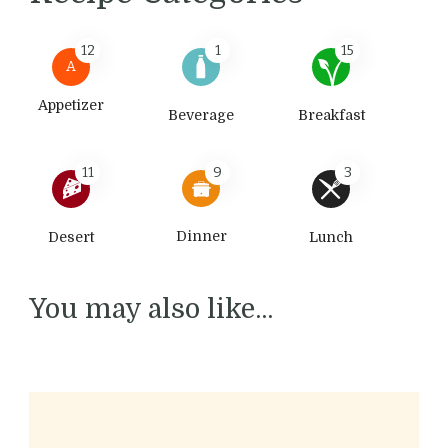
12
1
15
A
Appetizer
Beverage
Breakfast
11
9
3
Dinner
Desert
Lunch
You may also like...