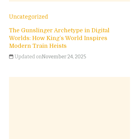
Uncategorized
The Gunslinger Archetype in Digital
Worlds: How King’s World Inspires
Modern Train Heists
Updated on
November 24, 2025