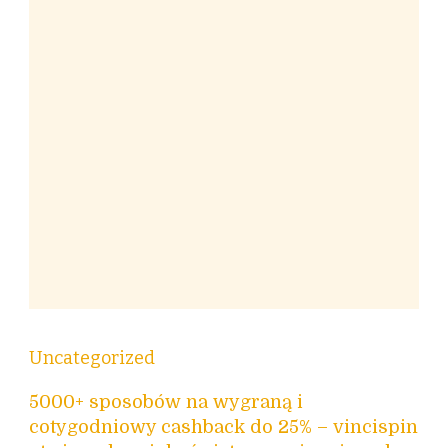
Uncategorized
5000+ sposobów na wygraną i
cotygodniowy cashback do 25% – vincispin