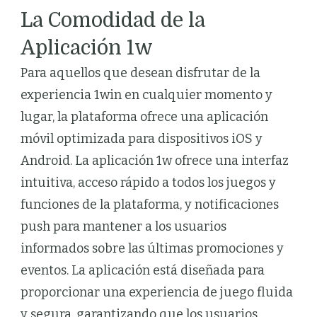
La Comodidad de la
Aplicación 1w
Para aquellos que desean disfrutar de la
experiencia 1win en cualquier momento y
lugar, la plataforma ofrece una aplicación
móvil optimizada para dispositivos iOS y
Android. La aplicación 1w ofrece una interfaz
intuitiva, acceso rápido a todos los juegos y
funciones de la plataforma, y notificaciones
push para mantener a los usuarios
informados sobre las últimas promociones y
eventos. La aplicación está diseñada para
proporcionar una experiencia de juego fluida
y segura, garantizando que los usuarios