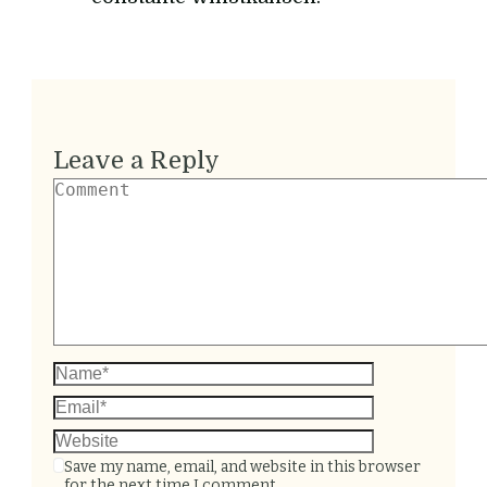
Leave a Reply
Save my name, email, and website in this browser
for the next time I comment.