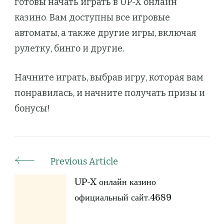
готовы начать играть в UP-X онлайн
казино. Вам доступны все игровые
автоматы, а также другие игры, включая
рулетку, бинго и другие.
Начните играть, выбрав игру, которая вам
понравилась, и начните получать призы и
бонусы!
Previous Article
UP-X онлайн казино
официальный сайт.4689