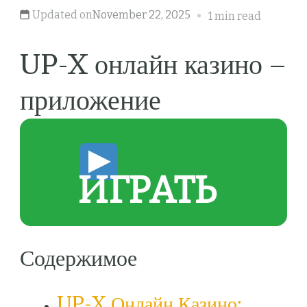
Updated on
November 22, 2025
1 min read
UP-X онлайн казино –
приложение
ИГРАТЬ
Содержимое
UP-X Онлайн Казино: