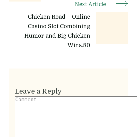
Next Article
Chicken Road – Online
Casino Slot Combining
Humor and Big Chicken
Wins.80
Leave a Reply