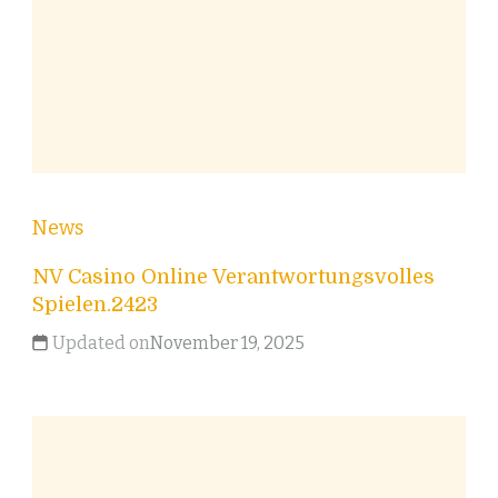
News
NV Casino Online Verantwortungsvolles
Spielen.2423
Updated on
November 19, 2025