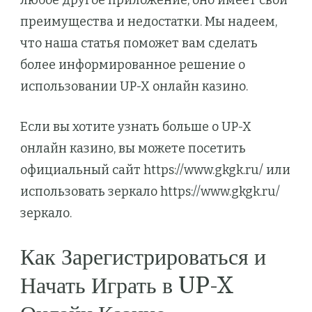
преимущества и недостатки. Мы надеем,
что наша статья поможет вам сделать
более информированное решение о
использовании UP-X онлайн казино.
Если вы хотите узнать больше о UP-X
онлайн казино, вы можете посетить
официальный сайт https://www.gkgk.ru/ или
использовать зеркало https://www.gkgk.ru/
зеркало.
Как Зарегистрироваться и
Начать Играть в UP-X