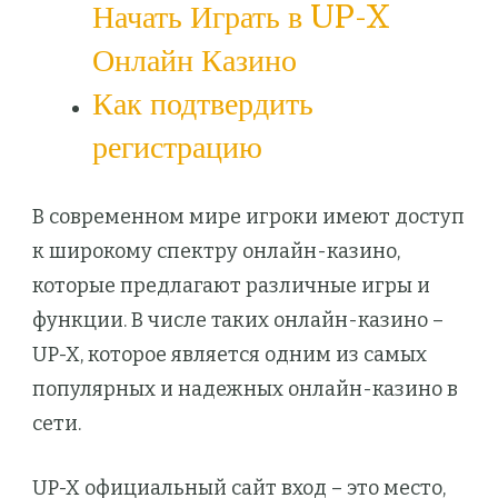
Начать Играть в UP-X
Онлайн Казино
Как подтвердить
регистрацию
В современном мире игроки имеют доступ
к широкому спектру онлайн-казино,
которые предлагают различные игры и
функции. В числе таких онлайн-казино –
UP-X, которое является одним из самых
популярных и надежных онлайн-казино в
сети.
UP-X официальный сайт вход – это место,