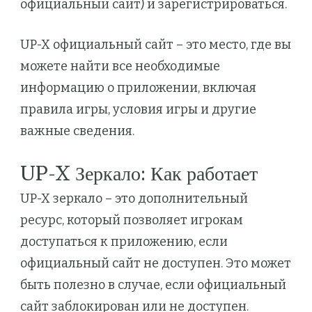
официальный сайт) и зарегистрироваться.
UP-X официальный сайт – это место, где вы
можете найти все необходимые
информацию о приложении, включая
правила игры, условия игры и другие
важные сведения.
UP-X Зеркало: Как работает
UP-X зеркало – это дополнительный
ресурс, который позволяет игрокам
доступаться к приложению, если
официальный сайт не доступен. Это может
быть полезно в случае, если официальный
сайт заблокирован или не доступен.