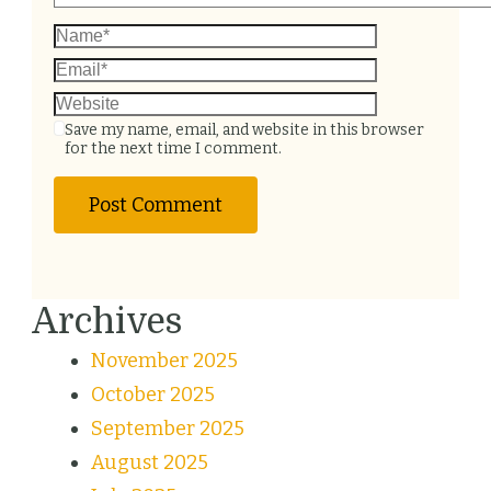
Save my name, email, and website in this browser
for the next time I comment.
Archives
November 2025
October 2025
September 2025
August 2025