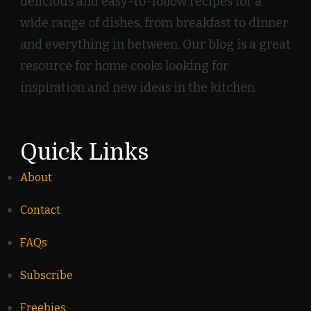
delicious and easy-to-follow recipes for a
wide range of dishes, from breakfast to dinner
and everything in between. Our blog is a great
resource for home cooks looking for
inspiration and new ideas in the kitchen.
Quick Links
About
Contact
FAQs
Subscribe
Freebies