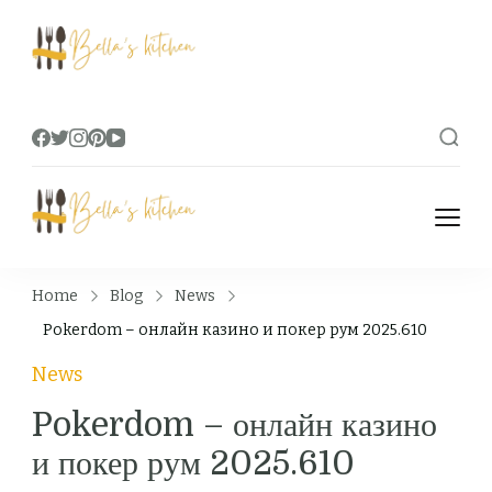
Bella's Kitchen
Food Tips, Recipes & Videos
Bella's Kitchen
Food Tips, Recipes & Videos
Home
Blog
News
Pokerdom – онлайн казино и покер рум 2025.610
News
Pokerdom – онлайн казино
и покер рум 2025.610