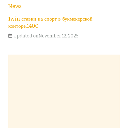
News
1win ставки на спорт в букмекерской
конторе.1400
Updated on
November 12, 2025