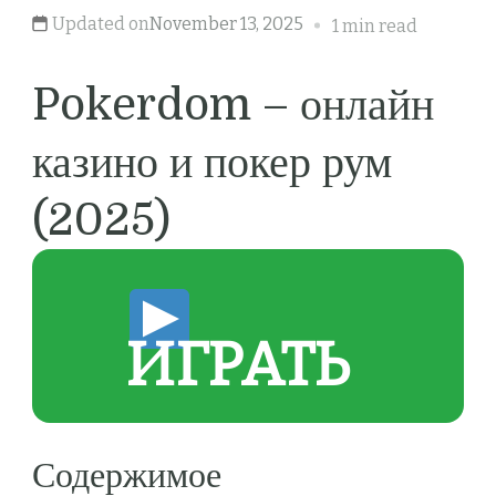
Updated on
November 13, 2025
1 min read
Pokerdom – онлайн
казино и покер рум
(2025)
ИГРАТЬ
Содержимое