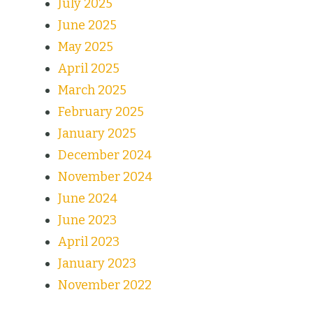
July 2025
June 2025
May 2025
April 2025
March 2025
February 2025
January 2025
December 2024
November 2024
June 2024
June 2023
April 2023
January 2023
November 2022