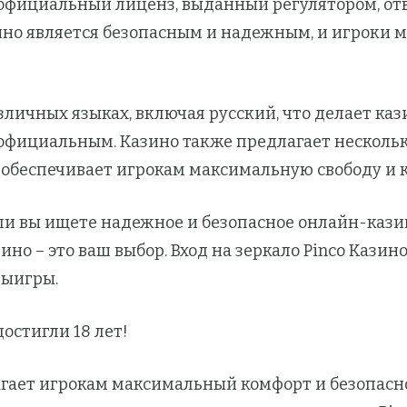
ет официальный лиценз, выданный регулятором, от
ино является безопасным и надежным, и игроки мо
азличных языках, включая русский, что делает ка
я официальным. Казино также предлагает нескольк
о обеспечивает игрокам максимальную свободу и 
Если вы ищете надежное и безопасное онлайн-кази
ино – это ваш выбор. Вход на зеркало Pinco Казин
выигры.
достигли 18 лет!
длагает игрокам максимальный комфорт и безопасн