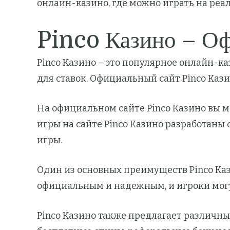
онлайн-казино, где можно играть на реал
Pinco Казино – О
Pinco Казино – это популярное онлайн-к
для ставок. Официальный сайт Pinco Казин
На официальном сайте Pinco Казино вы мо
игры на сайте Pinco Казино разработаны
игры.
Один из основных преимуществ Pinco Кази
официальным и надежным, и игроки могут
Pinco Казино также предлагает различные