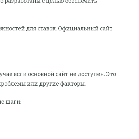
но разработаны с целью обеспечить
можностей для ставок. Официальный сайт
лучае если основной сайт не доступен. Это
проблемы или другие факторы.
ие шаги: