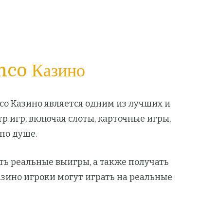
nco Казино
nco Казино является одним из лучших и
 игр, включая слоты, карточные игры,
по душе.
ать реальные выигры, а также получать
азино игроки могут играть на реальные