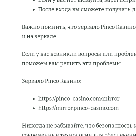
Если у вас нет аккаунта, зарегистр
После входа вы сможете получать д
Важно помнить, что зеркало Pinco Казино
и на зеркале.
Если у вас возникли вопросы или проблем
поможем вам решить эти проблемы.
Зеркало Pinco Казино:
https://pinco-casino.com/mirror
https://mirror.pinco-casino.com
Никогда не забывайте, что безопасност
современные технологии для обеспечени