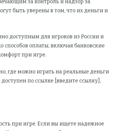
вечающим за контроль и надзор за
гут быть уверены в том, что их деньги и
зино доступным для игроков из России и
о способов оплаты, включая банковские
комфорт при игре.
но, где можно играть на реальные деньги
о доступен по ссылке [введите ссылку],
ость при игре. Если вы ищете надежное