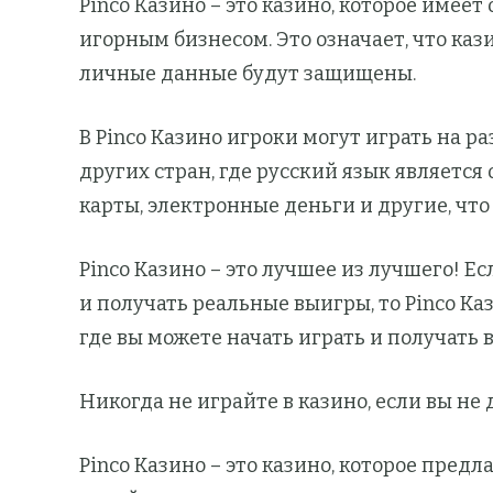
Pinco Казино – это казино, которое име
игорным бизнесом. Это означает, что каз
личные данные будут защищены.
В Pinco Казино игроки могут играть на р
других стран, где русский язык являетс
карты, электронные деньги и другие, чт
Pinco Казино – это лучшее из лучшего! 
и получать реальные выигры, то Pinco Каз
где вы можете начать играть и получать 
Никогда не играйте в казино, если вы не 
Pinco Казино – это казино, которое пре