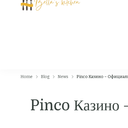
Bella's Kit
Food Tips, Recipes
Home
Blog
News
Pinco Казино – Официал
Pinco Казино 