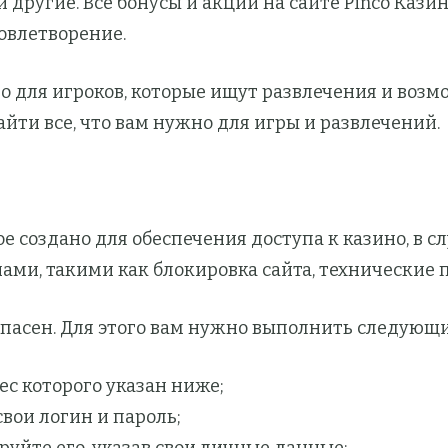
другие. Все бонусы и акции на сайте Pinco Кази
овлетворение.
сто для игроков, которые ищут развлечения и воз
найти все, что вам нужно для игры и развлечений.
рое создано для обеспечения доступа к казино, в с
ми, такими как блокировка сайта, технические 
зопасен. Для этого вам нужно выполнить следующ
ес которого указан ниже;
свои логин и пароль;