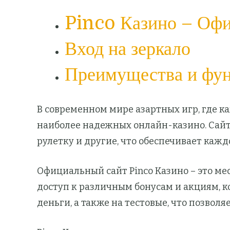
Pinco Казино – Офи
Вход на зеркало
Преимущества и фун
В современном мире азартных игр, где к
наиболее надежных онлайн-казино. Сайт 
рулетку и другие, что обеспечивает кажд
Официальный сайт Pinco Казино – это мес
доступ к различным бонусам и акциям, к
деньги, а также на тестовые, что позволя