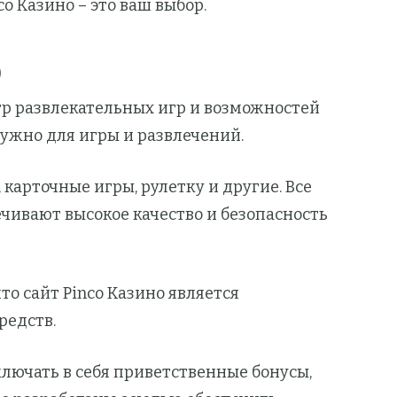
o Казино – это ваш выбор.
о
тр развлекательных игр и возможностей
 нужно для игры и развлечений.
карточные игры, рулетку и другие. Все
ечивают высокое качество и безопасность
то сайт Pinco Казино является
редств.
ключать в себя приветственные бонусы,