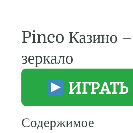
Pinco Казино –
зеркало
ИГРАТЬ
Содержимое