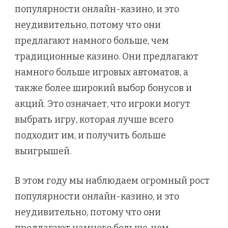
популярности онлайн-казино, и это
неудивительно, потому что они
предлагают намного больше, чем
традиционные казино. Они предлагают
намного больше игровых автоматов, а
также более широкий выбор бонусов и
акций. Это означает, что игроки могут
выбрать игру, которая лучше всего
подходит им, и получить больше
выигрышей.
В этом году мы наблюдаем огромный рост
популярности онлайн-казино, и это
неудивительно, потому что они
предлагают намного больше, чем