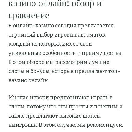
казино онлайн: обзор и
сравнение
В онлайн-казино сегодня предлагается
огромный выбор игровых автоматов,
каждый из которых имеет свои
уникальные особенности и преимущества.
В этом обзоре мы рассмотрим лучшие
слоты и бонусы, которые предлагают топ-
казино онлайн.
Многие игроки предпочитают играть в
слоты, потому что они просты и понятны, а
также предлагают высокие шансы
выигрыша. В этом случае, мы рекомендуем