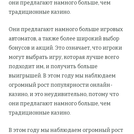
они предлагают намного больше, чем
традиционные казино.
Они предлагают намного больше игровых
автоматов, а также более широкий выбор
бонусов и акций. Это означает, что игроки
могут выбрать игру, которая лучше всего
подходит им, и получить больше
выигрышей. В этом году мы наблюдаем
огромный рост популярности онлайн-
казино, и это неудивительно, потому что
они предлагают намного больше, чем
традиционные казино.
В этом году мы наблюдаем огромный рост