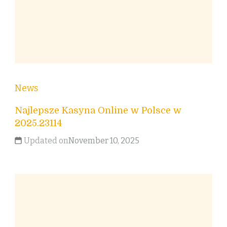
News
Najlepsze Kasyna Online w Polsce w
2025.23114
Updated on
November 10, 2025