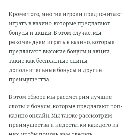
Кроме того, многие игроки предпочитают
играть в казино, которые предлагают
бонусы и акции. В этом случае, мы
рекомендуем играть в казино, которые
предлагают высокие бонусы и акции,
такие как бесплатные спины,
дополнительные бонусы и другие
преимущества.
В этом обзоре мы рассмотрим лучшие
слоты и бонусы, которые предлагают топ-
казино онлайн. Мы также рассмотрим
преимущества и недостатки каждого из
них, чтобы помочь вам сделать