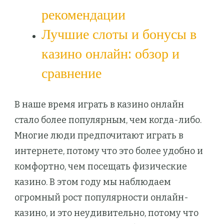
рекомендации
Лучшие слоты и бонусы в
казино онлайн: обзор и
сравнение
В наше время играть в казино онлайн
стало более популярным, чем когда-либо.
Многие люди предпочитают играть в
интернете, потому что это более удобно и
комфортно, чем посещать физические
казино. В этом году мы наблюдаем
огромный рост популярности онлайн-
казино, и это неудивительно, потому что