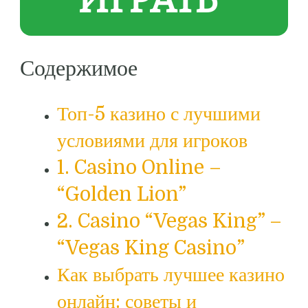
Содержимое
Топ-5 казино с лучшими
условиями для игроков
1. Casino Online –
“Golden Lion”
2. Casino “Vegas King” –
“Vegas King Casino”
Как выбрать лучшее казино
онлайн: советы и