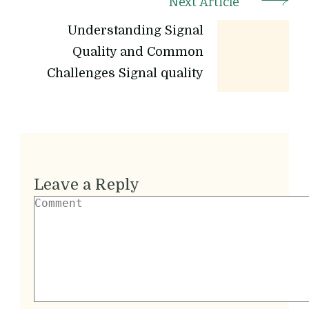
Next Article
Understanding Signal
Quality and Common
Challenges Signal quality
Leave a Reply