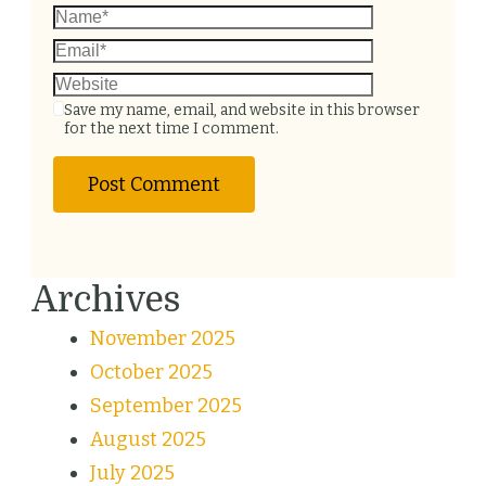
Save my name, email, and website in this browser
for the next time I comment.
Archives
November 2025
October 2025
September 2025
August 2025
July 2025