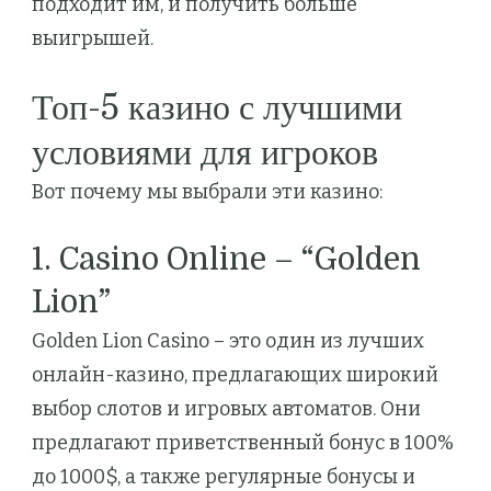
подходит им, и получить больше
выигрышей.
Топ-5 казино с лучшими
условиями для игроков
Вот почему мы выбрали эти казино:
1. Casino Online – “Golden
Lion”
Golden Lion Casino – это один из лучших
онлайн-казино, предлагающих широкий
выбор слотов и игровых автоматов. Они
предлагают приветственный бонус в 100%
до 1000$, а также регулярные бонусы и