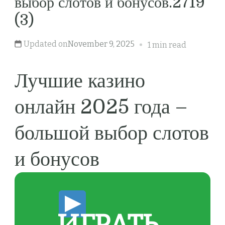
выбор слотов и бонусов.2719
(3)
Updated on
November 9, 2025
1 min read
Лучшие казино
онлайн 2025 года –
большой выбор слотов
и бонусов
ИГРАТЬ