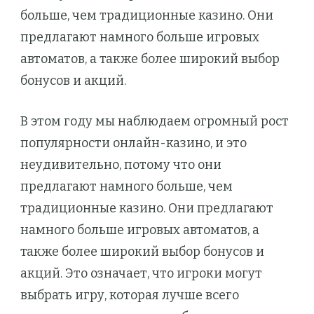
больше, чем традиционные казино. Они
предлагают намного больше игровых
автоматов, а также более широкий выбор
бонусов и акций.
В этом году мы наблюдаем огромный рост
популярности онлайн-казино, и это
неудивительно, потому что они
предлагают намного больше, чем
традиционные казино. Они предлагают
намного больше игровых автоматов, а
также более широкий выбор бонусов и
акций. Это означает, что игроки могут
выбрать игру, которая лучше всего