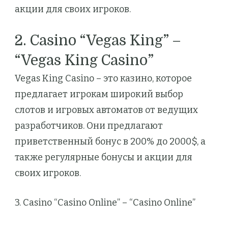
акции для своих игроков.
2. Casino “Vegas King” –
“Vegas King Casino”
Vegas King Casino – это казино, которое
предлагает игрокам широкий выбор
слотов и игровых автоматов от ведущих
разработчиков. Они предлагают
приветственный бонус в 200% до 2000$, а
также регулярные бонусы и акции для
своих игроков.
3. Casino “Casino Online” – “Casino Online”