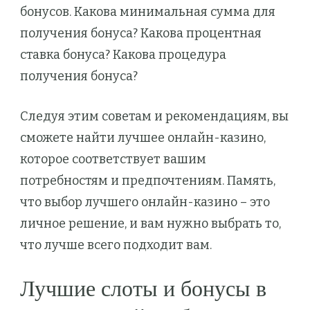
бонусов. Какова минимальная сумма для
получения бонуса? Какова процентная
ставка бонуса? Какова процедура
получения бонуса?
Следуя этим советам и рекомендациям, вы
сможете найти лучшее онлайн-казино,
которое соответствует вашим
потребностям и предпочтениям. Память,
что выбор лучшего онлайн-казино – это
личное решение, и вам нужно выбрать то,
что лучше всего подходит вам.
Лучшие слоты и бонусы в