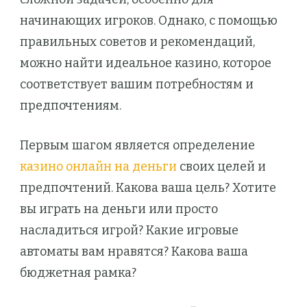
начинающих игроков. Однако, с помощью
правильных советов и рекомендаций,
можно найти идеальное казино, которое
соответствует вашим потребностям и
предпочтениям.
Первым шагом является определение
казино онлайн на деньги
своих целей и
предпочтений. Какова ваша цель? Хотите
вы играть на деньги или просто
насладиться игрой? Какие игровые
автоматы вам нравятся? Какова ваша
бюджетная рамка?