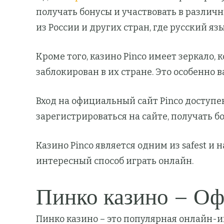
получать бонусы и участвовать в различн
из России и других стран, где русский я
Кроме того, казино Pinco имеет зеркало,
заблокирован в их стране. Это особенно 
Вход на официальный сайт Pinco доступен по
зарегистрироваться на сайте, получать б
Казино Pinco является одним из safest 
интересный способ играть онлайн.
Пинко казино – Оф
Пинко казино – это популярная онлайн-и