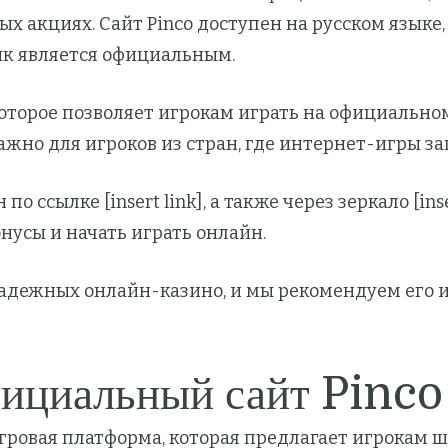
ых акциях. Сайт Pinco доступен на русском языке
зык является официальным.
 которое позволяет игрокам играть на официально
важно для игроков из стран, где интернет-игры з
 ссылке [insert link], а также через зеркало [inse
онусы и начать играть онлайн.
и надежных онлайн-казино, и мы рекомендуем его
ициальный сайт Pinco 
гровая платформа, которая предлагает игрокам 