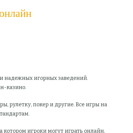
 онлайн
х и надежных игорных заведений.
йн-казино.
ы, рулетку, покер и другие. Все игры на
тандартам.
а котором игроки могут играть онлайн,