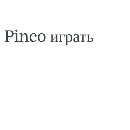
 Pinco играть