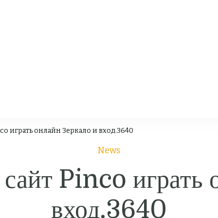
chen
 & Videos
co играть онлайн Зеркало и вход.3640
News
сайт Pinco играть о
вход.3640