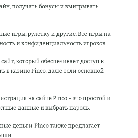
лайн, получать бонусы и выигрывать
ые игры, рулетку и другие. Все игры на
сность и конфиденциальность игроков.
 сайт, который обеспечивает доступ к
ь в казино Pinco, даже если основной
страция на сайте Pinco – это простой и
актные данные и выбрать пароль.
ные деньги. Pinco также предлагает
рыши.