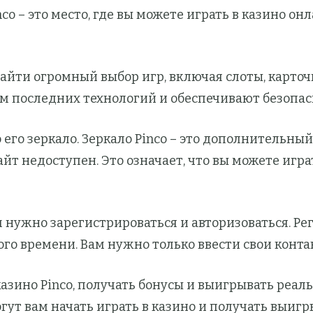
o – это место, где вы можете играть в казино он
йти огромный выбор игр, включая слоты, карточн
ем последних технологий и обеспечивают безопа
 его зеркало. Зеркало Pinco – это дополнительный
йт недоступен. Это означает, что вы можете играт
 нужно зарегистрироваться и авторизоваться. Реги
ого времени. Вам нужно только ввести свои конт
азино Pinco, получать бонусы и выигрывать реаль
гут вам начать играть в казино и получать выиг