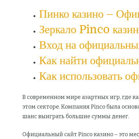
Пинко казино – Офи
Зеркало Pinco кази
Вход на официальны
Как найти официаль
Как использовать о
В современном мире азартных игр, где ка
этом секторе. Компания Pinco была осно
шанс выиграть большие суммы денег.
Официальный сайт Pinco казино – это мес