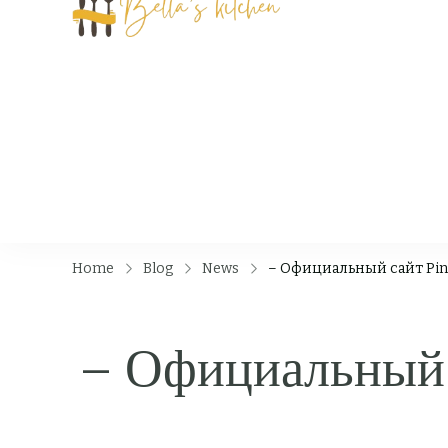
Bella's Kit
Food Tips, Recipes
Home
Blog
News
– Официальный сайт Pinc
– Официальный 