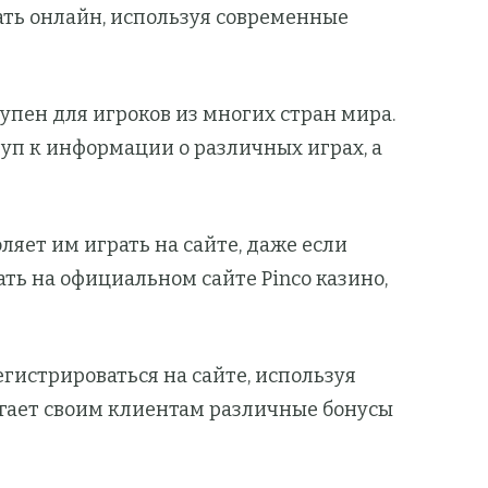
ать онлайн, используя современные
упен для игроков из многих стран мира.
туп к информации о различных играх, а
ляет им играть на сайте, даже если
ать на официальном сайте Pinco казино,
егистрироваться на сайте, используя
агает своим клиентам различные бонусы