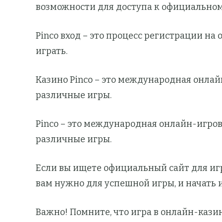
возможности для доступа к официальном
Pinco вход – это процесс регистрации на
играть.
Казино Pinco – это международная онлай
различные игры.
Pinco – это международная онлайн-игров
различные игры.
Если вы ищете официальный сайт для игры
вам нужно для успешной игры, и начать и
Важно! Помните, что игра в онлайн-казин