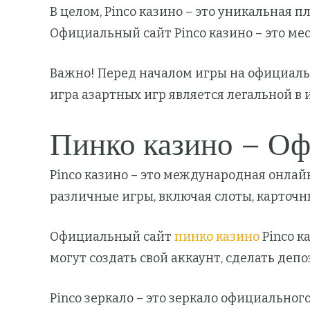
В целом, Pinco казино – это уникальная 
Официальный сайт Pinco казино – это мес
Важно! Перед началом игры на официально
игра азартных игр является легальной в и
Пинко казино – Оф
Pinco казино – это международная онлай
различные игры, включая слоты, карточны
Официальный сайт
пинко казино
Pinco к
могут создать свой аккаунт, сделать депо
Pinco зеркало – это зеркало официального