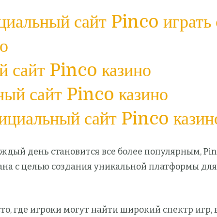
циальный сайт Pinco играть
но
й сайт Pinco казино
ный сайт Pinco казино
фициальный сайт Pinco казин
ждый день становится все более популярным, Pin
вана с целью создания уникальной платформы для
то, где игроки могут найти широкий спектр игр, 