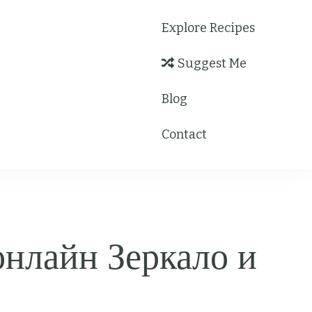
Explore Recipes
Suggest Me
Blog
Contact
нлайн Зеркало и