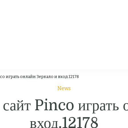
chen
 & Videos
o играть онлайн Зеркало и вход.12178
News
сайт Pinco играть о
вход.12178