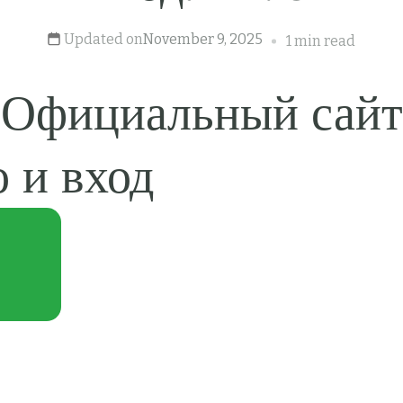
Updated on
November 9, 2025
1 min read
 Официальный сайт
о и вход