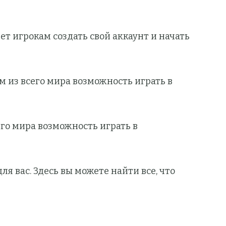
ет игрокам создать свой аккаунт и начать
м из всего мира возможность играть в
его мира возможность играть в
я вас. Здесь вы можете найти все, что