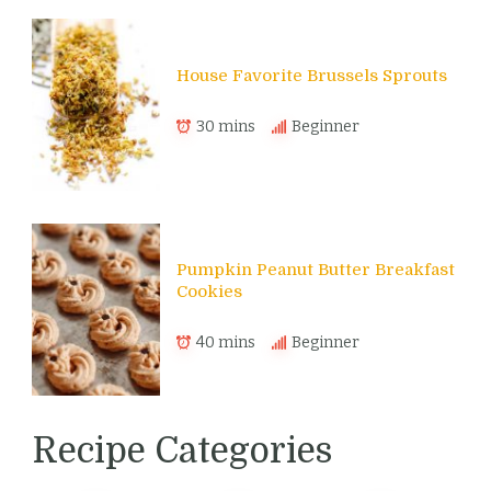
House Favorite Brussels Sprouts
30 mins
Beginner
Pumpkin Peanut Butter Breakfast
Cookies
40 mins
Beginner
Recipe Categories