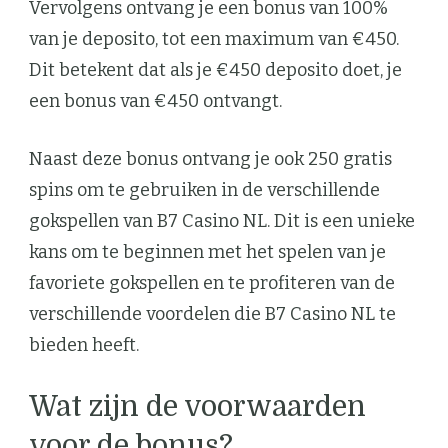
Vervolgens ontvang je een bonus van 100%
van je deposito, tot een maximum van €450.
Dit betekent dat als je €450 deposito doet, je
een bonus van €450 ontvangt.
Naast deze bonus ontvang je ook 250 gratis
spins om te gebruiken in de verschillende
gokspellen van B7 Casino NL. Dit is een unieke
kans om te beginnen met het spelen van je
favoriete gokspellen en te profiteren van de
verschillende voordelen die B7 Casino NL te
bieden heeft.
Wat zijn de voorwaarden
voor de bonus?