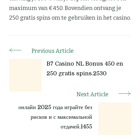
maximum van €450. Bovendien ontvang je
250 gratis spins om te gebruiken in het casino.
Previous Article
B7 Casino NL Bonus 450 en
250 gratis spins.2530
Next Article
онлайн 2025 года играйте без
рисков и с максимальной
отдачей.1455