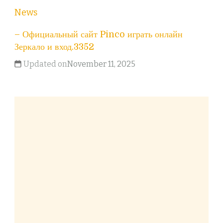
News
– Официальный сайт Pinco играть онлайн
Зеркало и вход.3352
Updated on
November 11, 2025