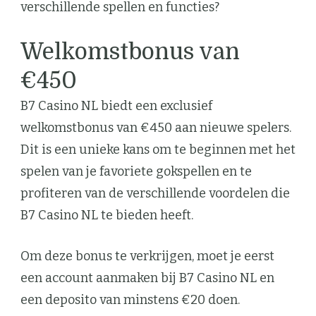
verschillende spellen en functies?
Welkomstbonus van
€450
B7 Casino NL biedt een exclusief
welkomstbonus van €450 aan nieuwe spelers.
Dit is een unieke kans om te beginnen met het
spelen van je favoriete gokspellen en te
profiteren van de verschillende voordelen die
B7 Casino NL te bieden heeft.
Om deze bonus te verkrijgen, moet je eerst
een account aanmaken bij B7 Casino NL en
een deposito van minstens €20 doen.