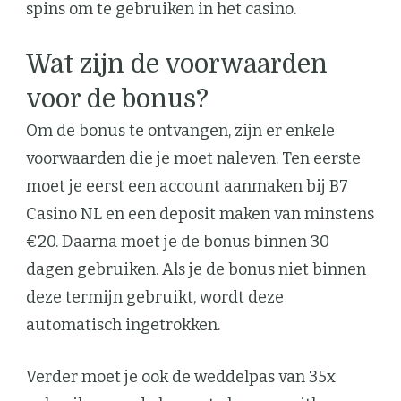
spins om te gebruiken in het casino.
Wat zijn de voorwaarden
voor de bonus?
Om de bonus te ontvangen, zijn er enkele
voorwaarden die je moet naleven. Ten eerste
moet je eerst een account aanmaken bij B7
Casino NL en een deposit maken van minstens
€20. Daarna moet je de bonus binnen 30
dagen gebruiken. Als je de bonus niet binnen
deze termijn gebruikt, wordt deze
automatisch ingetrokken.
Verder moet je ook de weddelpas van 35x