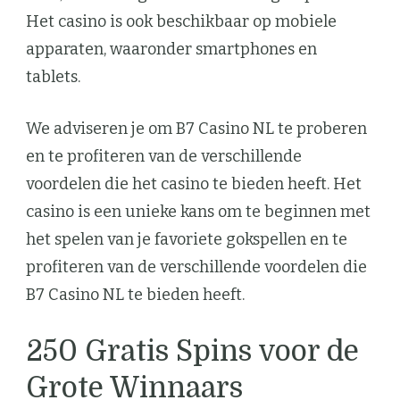
Het casino is ook beschikbaar op mobiele
apparaten, waaronder smartphones en
tablets.
We adviseren je om B7 Casino NL te proberen
en te profiteren van de verschillende
voordelen die het casino te bieden heeft. Het
casino is een unieke kans om te beginnen met
het spelen van je favoriete gokspellen en te
profiteren van de verschillende voordelen die
B7 Casino NL te bieden heeft.
250 Gratis Spins voor de
Grote Winnaars