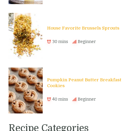
House Favorite Brussels Sprouts
30 mins
Beginner
Pumpkin Peanut Butter Breakfast
Cookies
40 mins
Beginner
Recipe Categories