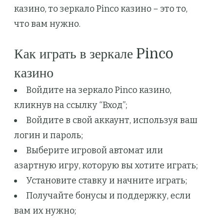
казино, то зеркало Pinco казино – это то,
что вам нужно.
Как играть в зеркале Pinco
казино
Войдите на зеркало Pinco казино,
кликнув на ссылку “Вход”;
Войдите в свой аккаунт, используя ваш
логин и пароль;
Выберите игровой автомат или
азартную игру, которую вы хотите играть;
Установите ставку и начните играть;
Получайте бонусы и поддержку, если
вам их нужно;