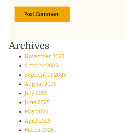
Archives
November 2025
October 2025
September 2025
August 2025
July 2025
June 2025
May 2025
April 2025
March 2025