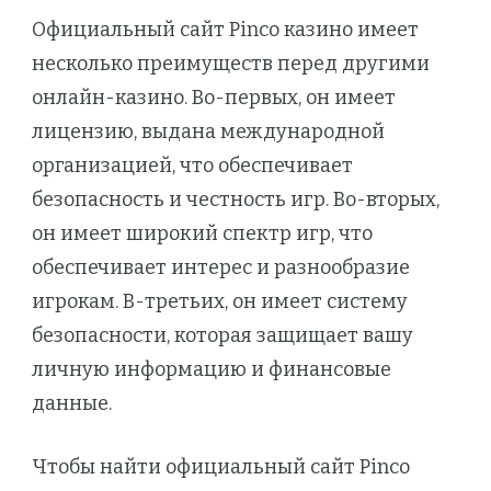
Официальный сайт Pinco казино имеет
несколько преимуществ перед другими
онлайн-казино. Во-первых, он имеет
лицензию, выдана международной
организацией, что обеспечивает
безопасность и честность игр. Во-вторых,
он имеет широкий спектр игр, что
обеспечивает интерес и разнообразие
игрокам. В-третьих, он имеет систему
безопасности, которая защищает вашу
личную информацию и финансовые
данные.
Чтобы найти официальный сайт Pinco