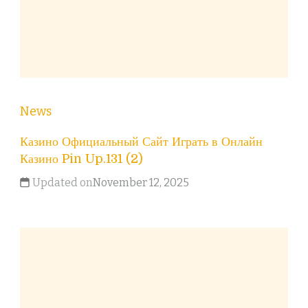
News
Казино Официальный Сайт Играть в Онлайн
Казино Pin Up.131 (2)
Updated on
November 12, 2025