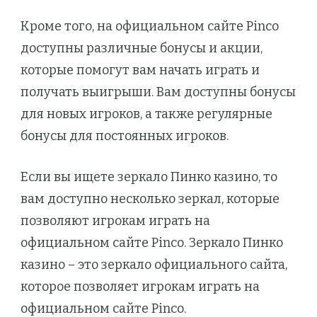
Кроме того, на официальном сайте Pinco
доступны различные бонусы и акции,
которые помогут вам начать играть и
получать выигрыши. Вам доступны бонусы
для новых игроков, а также регулярные
бонусы для постоянных игроков.
Если вы ищете зеркало Пинко казино, то
вам доступно несколько зеркал, которые
позволяют игрокам играть на
официальном сайте Pinco. Зеркало Пинко
казино – это зеркало официального сайта,
которое позволяет игрокам играть на
официальном сайте Pinco.