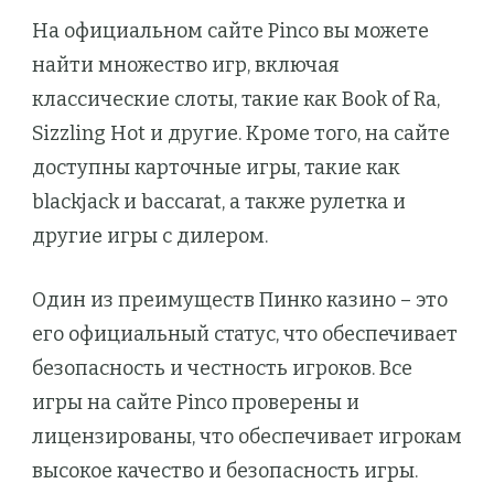
На официальном сайте Pinco вы можете
найти множество игр, включая
классические слоты, такие как Book of Ra,
Sizzling Hot и другие. Кроме того, на сайте
доступны карточные игры, такие как
blackjack и baccarat, а также рулетка и
другие игры с дилером.
Один из преимуществ Пинко казино – это
его официальный статус, что обеспечивает
безопасность и честность игроков. Все
игры на сайте Pinco проверены и
лицензированы, что обеспечивает игрокам
высокое качество и безопасность игры.