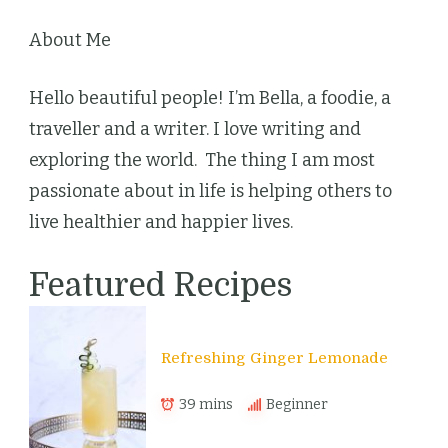
About Me
Hello beautiful people! I’m Bella, a foodie, a
traveller and a writer. I love writing and
exploring the world. The thing I am most
passionate about in life is helping others to
live healthier and happier lives.
Featured Recipes
Refreshing Ginger Lemonade
39 mins
Beginner