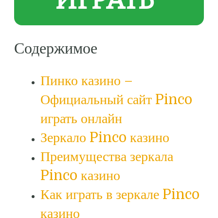
Содержимое
Пинко казино –
Официальный сайт Pinco
играть онлайн
Зеркало Pinco казино
Преимущества зеркала
Pinco казино
Как играть в зеркале Pinco
казино