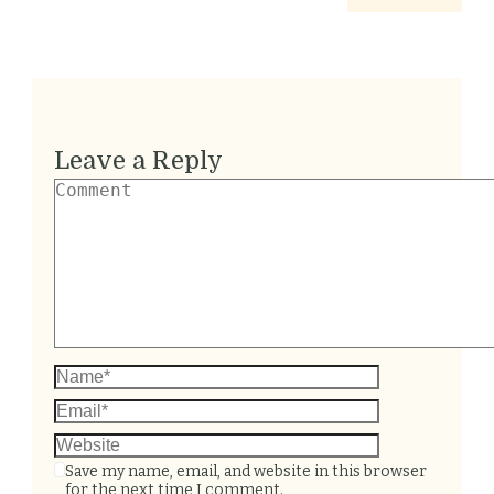
Leave a Reply
Save my name, email, and website in this browser
for the next time I comment.